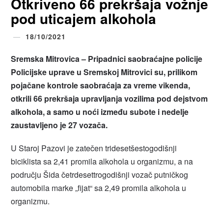
Otkriveno 66 prekršaja vožnje
pod uticajem alkohola
18/10/2021
Sremska Mitrovica – Pripadnici saobraćajne policije
Policijske uprave u Sremskoj Mitrovici su, prilikom
pojačane kontrole saobraćaja za vreme vikenda,
otkrili 66 prekršaja upravljanja vozilima pod dejstvom
alkohola, a samo u noći između subote i nedelje
zaustavljeno je 27 vozača.
U Staroj Pazovi je zatečen tridesetšestogodišnji
biciklista sa 2,41 promila alkohola u organizmu, a na
području Šida četrdesettrogodišnji vozač putničkog
automobila marke „fijat“ sa 2,49 promila alkohola u
organizmu.