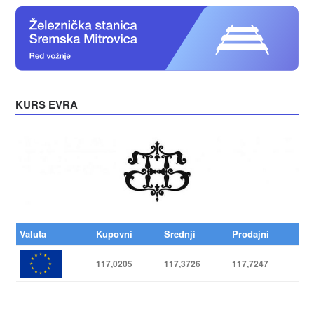
KURS EVRA
Valuta
Kupovni
Srednji
Prodajni
117,0205
117,3726
117,7247