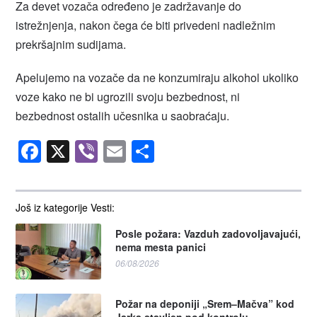
Za devet vozača određeno je zadržavanje do
istrežnjenja, nakon čega će biti privedeni nadležnim
prekršajnim sudijama.
Apelujemo na vozače da ne konzumiraju alkohol ukoliko
voze kako ne bi ugrozili svoju bezbednost, ni
bezbednost ostalih učesnika u saobraćaju.
Facebook
X
Viber
Email
Share
Još iz kategorije Vesti:
Posle požara: Vazduh zadovoljavajući,
nema mesta panici
06/08/2026
Požar na deponiji „Srem–Mačva” kod