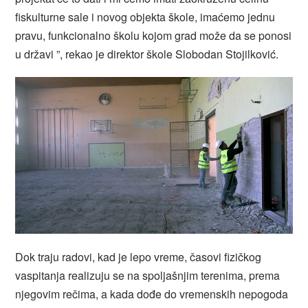
fiskulturne sale i novog objekta škole, imaćemo jednu
pravu, funkcionalno školu kojom grad može da se ponosi
u državi ”, rekao je direktor škole Slobodan Stojilković.
Dok traju radovi, kad je lepo vreme, časovi fizičkog
vaspitanja realizuju se na spoljašnjim terenima, prema
njegovim rečima, a kada dođe do vremenskih nepogoda