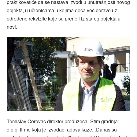
praktikovatiće da se nastava izvodi u unutrašnjosti novog
objekta, u učionicama u kojima deca već borave uz
određene rekvizite koje su preneli iz starog objekta u
novi.
Tomislav Cerovac direktor preduzeća „Stim gradnja”
d.o.o. firme koja je izvođač radova kaže: „Danas su