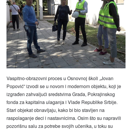
Vaspitno-obrazovni proces u Osnovnoj školi „Jovan
Popović” izvodi se u novom i modernom objektu, koji je
izgrađen zahvaljući sredstvima Grada, Pokrajinskog
fonda za kapitalna ulaganja i Vlade Republike Srbije.
Stari objekat obnavljaju, kako bi bio stavljen na
raspolaganje deci i nastavnicima. Osim što su napravili
pozorišnu salu za potrebe svojih učenika, u toku su