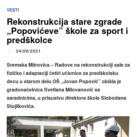
VESTI
Rekonstrukcija stare zgrade
„Popovićeve” škole za sport i
predškolce
24/09/2021
Sremska Mitrovica – Radove na rekonstrukciji sale za
fizičko i adaptaciji četiri učionice za predškolsku
decu u starom delu OŠ „Jovan Popović” obišla je
gradonačelnica Svetlana Milovanović sa
saradnicima, u prisustvu direktora škole Slobodana
Stojilkovića.