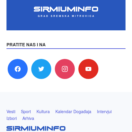
PRATITE NAS I NA
facebook
twitter
instagram
youtube
Vesti
Sport
Kultura
Kalendar Događaja
Intervjui
Izbori
Arhiva