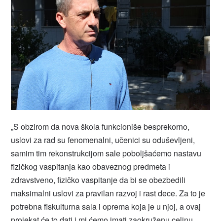
„S obzirom da nova škola funkcioniše besprekorno,
uslovi za rad su fenomenalni, učenici su oduševljeni,
samim tim rekonstrukcijom sale poboljšaćemo nastavu
fizičkog vaspitanja kao obaveznog predmeta i
zdravstveno, fizičko vaspitanje da bi se obezbedili
maksimalni uslovi za pravilan razvoj i rast dece. Za to je
potrebna fiskulturna sala i oprema koja je u njoj, a ovaj
projekat će to dati i mi ćemo imati zaokruženu celinu