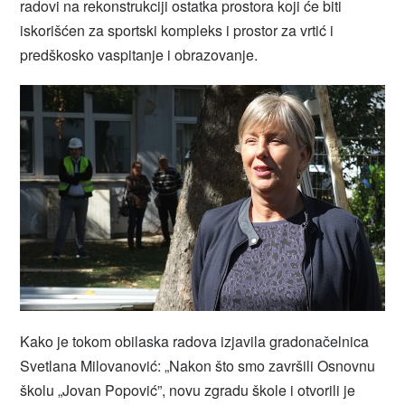
radovi na rekonstrukciji ostatka prostora koji će biti
iskorišćen za sportski kompleks i prostor za vrtić i
predškosko vaspitanje i obrazovanje.
Kako je tokom obilaska radova izjavila gradonačelnica
Svetlana Milovanović: „Nakon što smo završili Osnovnu
školu „Jovan Popović”, novu zgradu škole i otvorili je