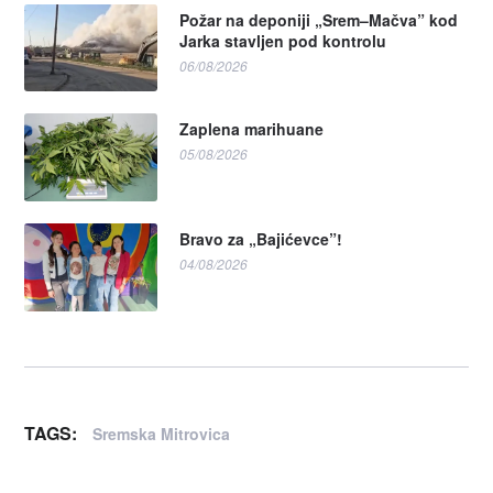
Požar na deponiji „Srem–Mačva” kod
Jarka stavljen pod kontrolu
06/08/2026
Zaplena marihuane
05/08/2026
Bravo za „Bajićevce”!
04/08/2026
TAGS:
Sremska Mitrovica