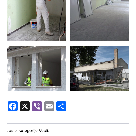
Facebook
X
Viber
Email
Share
Još iz kategorije Vesti: