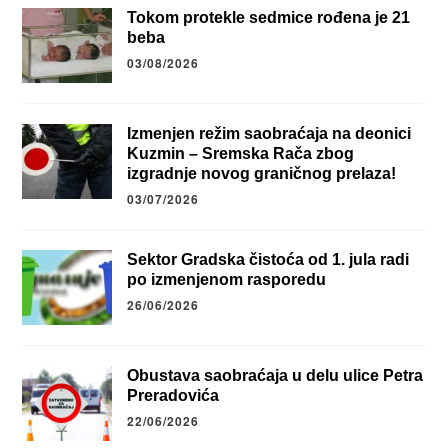
Tokom protekle sedmice rođena je 21
beba
03/08/2026
Izmenjen režim saobraćaja na deonici
Kuzmin – Sremska Rača zbog
izgradnje novog graničnog prelaza!
03/07/2026
Sektor Gradska čistoća od 1. jula radi
po izmenjenom rasporedu
26/06/2026
Obustava saobraćaja u delu ulice Petra
Preradovića
22/06/2026