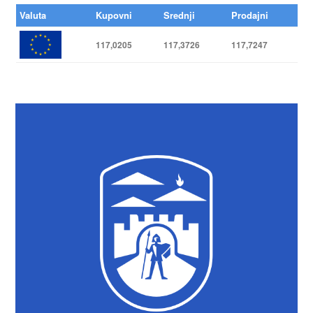
Valuta
Kupovni
Srednji
Prodajni
117,0205
117,3726
117,7247