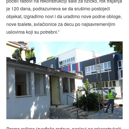
počeli radovi na rekonstrukciji sale za fizičko, rok trajanja
je 120 dana, podrazumeva se da srušimo postojeći
objekat, izgradimo novi i da uradimo nove podne obloge,
nove toalete, svlačionice za decu po najsavremenijim
uslovima koji su potrebni.”
Prema rečima izvođača radova, poslovi na rekonstrukciji