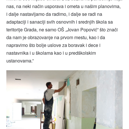
nas, na neki način usporava i ometa u našim planovima,
i dalje nastavljamo da radimo, i dalje se radi na
adaptaciji i sanaciji svih osnovnih i srednjih škola sa
teritorije Grada, ne samo OŠ „Jovan Popović” što znači
da nam je obrazovanje na prvom mestu, kao i da
napravimo što bolje uslove za boravak i dece i
nastavnika i u školama kao i u predškolskim
ustanovama.”