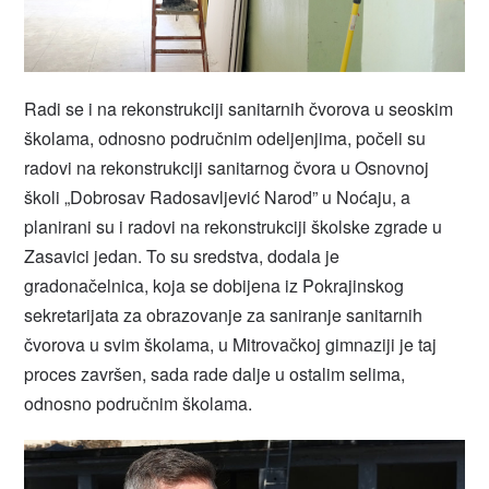
Radi se i na rekonstrukciji sanitarnih čvorova u seoskim
školama, odnosno područnim odeljenjima, počeli su
radovi na rekonstrukciji sanitarnog čvora u Osnovnoj
školi „Dobrosav Radosavljević Narod” u Noćaju, a
planirani su i radovi na rekonstrukciji školske zgrade u
Zasavici jedan. To su sredstva, dodala je
gradonačelnica, koja se dobijena iz Pokrajinskog
sekretarijata za obrazovanje za saniranje sanitarnih
čvorova u svim školama, u Mitrovačkoj gimnaziji je taj
proces završen, sada rade dalje u ostalim selima,
odnosno područnim školama.