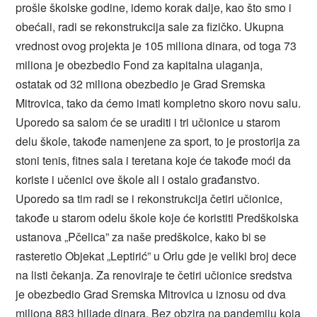
prošle školske godine, idemo korak dalje, kao što smo i
obećali, radi se rekonstrukcija sale za fizičko. Ukupna
vrednost ovog projekta je 105 miliona dinara, od toga 73
miliona je obezbedio Fond za kapitalna ulaganja,
ostatak od 32 miliona obezbedio je Grad Sremska
Mitrovica, tako da ćemo imati kompletno skoro novu salu.
Uporedo sa salom će se uraditi i tri učionice u starom
delu škole, takođe namenjene za sport, to je prostorija za
stoni tenis, fitnes sala i teretana koje će takođe moći da
koriste i učenici ove škole ali i ostalo građanstvo.
Uporedo sa tim radi se i rekonstrukcija četiri učionice,
takođe u starom odelu škole koje će koristiti Predškolska
ustanova „Pčelica” za naše predškolce, kako bi se
rasteretio Objekat „Leptirić” u Orlu gde je veliki broj dece
na listi čekanja. Za renoviraje te četiri učionice sredstva
je obezbedio Grad Sremska Mitrovica u iznosu od dva
miliona 883 hiljade dinara. Bez obzira na pandemiju koja