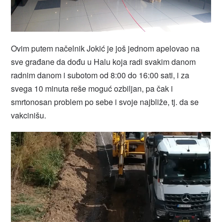
Ovim putem načelnik Jokić je još jednom apelovao na
sve građane da dođu u Halu koja radi svakim danom
radnim danom i subotom od 8:00 do 16:00 sati, i za
svega 10 minuta reše moguć ozbiljan, pa čak i
smrtonosan problem po sebe i svoje najbliže, tj. da se
vakcinišu.