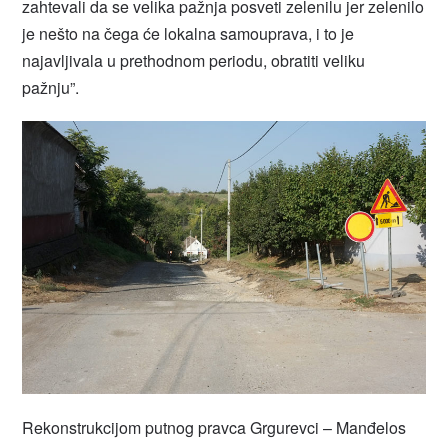
zahtevali da se velika pažnja posveti zelenilu jer zelenilo
je nešto na čega će lokalna samouprava, i to je
najavljivala u prethodnom periodu, obratiti veliku
pažnju”.
Rekonstrukcijom putnog pravca Grgurevci – Manđelos