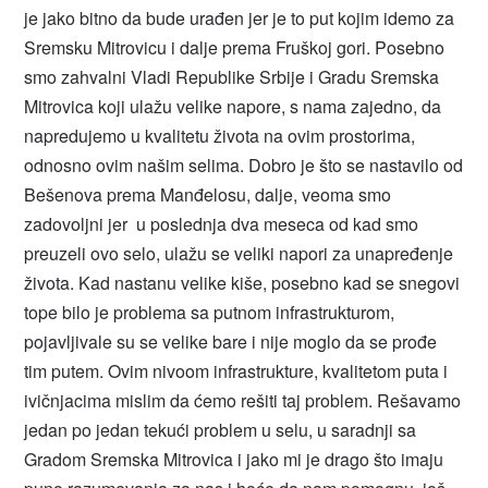
je jako bitno da bude urađen jer je to put kojim idemo za
Sremsku Mitrovicu i dalje prema Fruškoj gori. Posebno
smo zahvalni Vladi Republike Srbije i Gradu Sremska
Mitrovica koji ulažu velike napore, s nama zajedno, da
napredujemo u kvalitetu života na ovim prostorima,
odnosno ovim našim selima. Dobro je što se nastavilo od
Bešenova prema Manđelosu, dalje, veoma smo
zadovoljni jer u poslednja dva meseca od kad smo
preuzeli ovo selo, ulažu se veliki napori za unapređenje
života. Kad nastanu velike kiše, posebno kad se snegovi
tope bilo je problema sa putnom infrastrukturom,
pojavljivale su se velike bare i nije moglo da se prođe
tim putem. Ovim nivoom infrastrukture, kvalitetom puta i
ivičnjacima mislim da ćemo rešiti taj problem. Rešavamo
jedan po jedan tekući problem u selu, u saradnji sa
Gradom Sremska Mitrovica i jako mi je drago što imaju