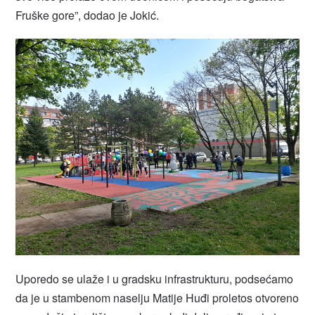
Fruške gore”, dodao je Jokić.
Uporedo se ulaže i u gradsku infrastrukturu, podsećamo
da je u stambenom naselju Matije Huđi proletos otvoreno