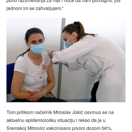
puno razumevanja za nas i hoće da nam pomognu, još
jednom im se zahvaljujem.”
Tom prilikom načelnik Miroslav Jokić osvrnuo se na
aktuelnu epidemiološku situaciju i rekao da je u
Sremskoj Mitrovici vakcinisano prvom dozom 56%,