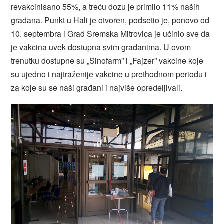
revakcinisano 55%, a treću dozu je primilo 11% naših
građana. Punkt u Hali je otvoren, podsetio je, ponovo od
10. septembra i Grad Sremska Mitrovica je učinio sve da
je vakcina uvek dostupna svim građanima. U ovom
trenutku dostupne su „Sinofarm” i „Fajzer” vakcine koje
su ujedno i najtraženije vakcine u prethodnom periodu i
za koje su se naši građani i najviše opredeljivali.