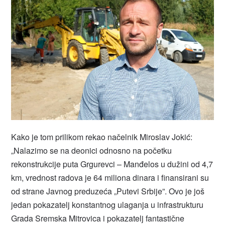
Kako je tom prilikom rekao načelnik Miroslav Jokić:
„Nalazimo se na deonici odnosno na početku
rekonstrukcije puta Grgurevci – Manđelos u dužini od 4,7
km, vrednost radova je 64 miliona dinara i finansirani su
od strane Javnog preduzeća „Putevi Srbije”. Ovo je još
jedan pokazatelj konstantnog ulaganja u infrastrukturu
Grada Sremska Mitrovica i pokazatelj fantastične