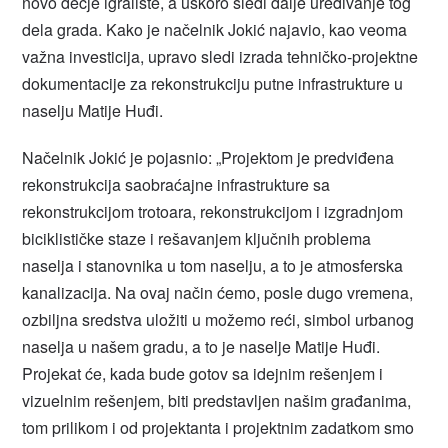
novo dečje igralište, a uskoro sledi dalje uređivanje tog
dela grada. Kako je načelnik Jokić najavio, kao veoma
važna investicija, upravo sledi izrada tehničko-projektne
dokumentacije za rekonstrukciju putne infrastrukture u
naselju Matije Huđi.
Načelnik Jokić je pojasnio: „Projektom je predviđena
rekonstrukcija saobraćajne infrastrukture sa
rekonstrukcijom trotoara, rekonstrukcijom i izgradnjom
biciklističke staze i rešavanjem ključnih problema
naselja i stanovnika u tom naselju, a to je atmosferska
kanalizacija. Na ovaj način ćemo, posle dugo vremena,
ozbiljna sredstva uložiti u možemo reći, simbol urbanog
naselja u našem gradu, a to je naselje Matije Huđi.
Projekat će, kada bude gotov sa idejnim rešenjem i
vizuelnim rešenjem, biti predstavljen našim građanima,
tom prilikom i od projektanta i projektnim zadatkom smo