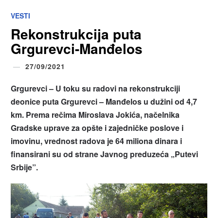
VESTI
Rekonstrukcija puta
Grgurevci-Manđelos
27/09/2021
Grgurevci – U toku su radovi na rekonstrukciji
deonice puta Grgurevci – Manđelos u dužini od 4,7
km. Prema rečima Miroslava Jokića, načelnika
Gradske uprave za opšte i zajedničke poslove i
imovinu, vrednost radova je 64 miliona dinara i
finansirani su od strane Javnog preduzeća „Putevi
Srbije”.