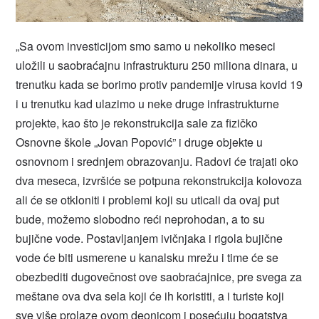
„Sa ovom investicijom smo samo u nekoliko meseci
uložili u saobraćajnu infrastrukturu 250 miliona dinara, u
trenutku kada se borimo protiv pandemije virusa kovid 19
i u trenutku kad ulazimo u neke druge infrastrukturne
projekte, kao što je rekonstrukcija sale za fizičko
Osnovne škole „Jovan Popović” i druge objekte u
osnovnom i srednjem obrazovanju. Radovi će trajati oko
dva meseca, izvršiće se potpuna rekonstrukcija kolovoza
ali će se otkloniti i problemi koji su uticali da ovaj put
bude, možemo slobodno reći neprohodan, a to su
bujične vode. Postavljanjem ivičnjaka i rigola bujične
vode će biti usmerene u kanalsku mrežu i time će se
obezbediti dugovečnost ove saobraćajnice, pre svega za
meštane ova dva sela koji će ih koristiti, a i turiste koji
sve više prolaze ovom deonicom i posećuju bogatstva