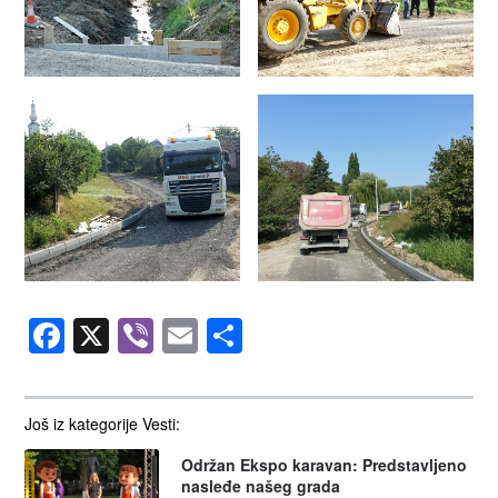
Facebook
X
Viber
Email
Share
Još iz kategorije Vesti:
Održan Ekspo karavan: Predstavljeno
nasleđe našeg grada