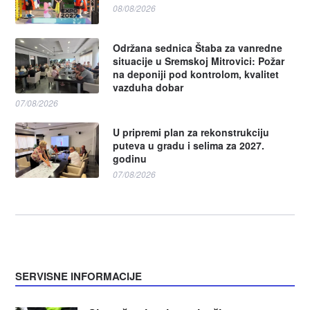
08/08/2026
Održana sednica Štaba za vanredne
situacije u Sremskoj Mitrovici: Požar
na deponiji pod kontrolom, kvalitet
vazduha dobar
07/08/2026
U pripremi plan za rekonstrukciju
puteva u gradu i selima za 2027.
godinu
07/08/2026
SERVISNE INFORMACIJE