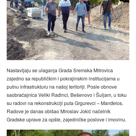
Nastavljaju se ulaganja Grada Sremska Mitrovica
zajedno sa republičkim i pokrajinskim institucijama u
putnu infrastrukturu na našoj teritoriji. Posle obnove
saobraćajnica Veliki Radinci, Bešenovo i Šuljam, u toku
su radovi na rekonstrukciji puta Grgurevci – Manđelos.
Radove je danas obišao Miroslav Jokić načelnik
Gradske uprave za opšte, zajedničke poslove i imovinu.