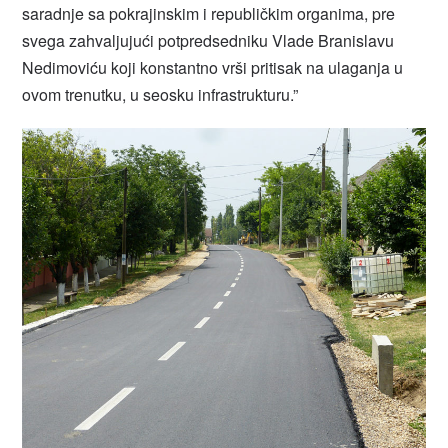
saradnje sa pokrajinskim i republičkim organima, pre
svega zahvaljujući potpredsedniku Vlade Branislavu
Nedimoviću koji konstantno vrši pritisak na ulaganja u
ovom trenutku, u seosku infrastrukturu.”