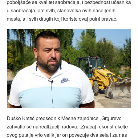
poboljšaće se kvalitet saobraćaja, i bezbednost učesnika
u saobraćaja, pre svih, stanovnika ovih naseljenih
mesta, a i svih drugih koji koriste ovaj putni pravac.
Duško Krstić predsednik Mesne zajednice „Grgurevci”
zahvalio se na realizaciji radova: „Značaj rekonstrukcije
ovog puta je vrlo velik jer on povezuje dva sela i za nas