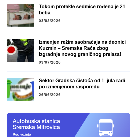
Tokom protekle sedmice rođena je 21
beba
03/08/2026
Izmenjen režim saobraćaja na deonici
Kuzmin – Sremska Rača zbog
izgradnje novog graničnog prelaza!
03/07/2026
Sektor Gradska čistoća od 1. jula radi
po izmenjenom rasporedu
26/06/2026