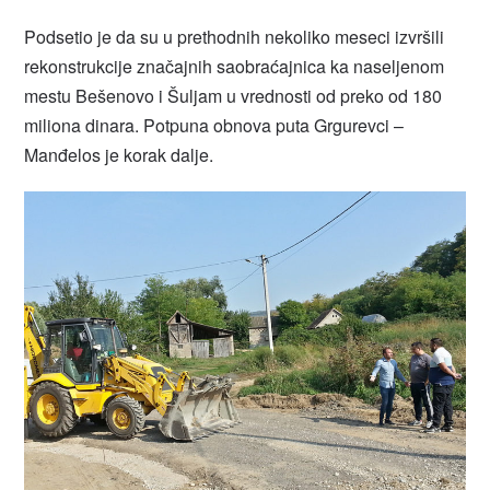
Podsetio je da su u prethodnih nekoliko meseci izvršili
rekonstrukcije značajnih saobraćajnica ka naseljenom
mestu Bešenovo i Šuljam u vrednosti od preko od 180
miliona dinara. Potpuna obnova puta Grgurevci –
Manđelos je korak dalje.