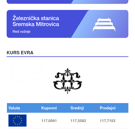
KURS EVRA
Valuta
Kupovni
Srednji
Prodajni
117,0061
117,3582
117,7103