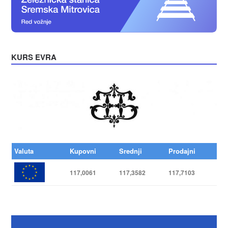
KURS EVRA
Valuta
Kupovni
Srednji
Prodajni
117,0061
117,3582
117,7103