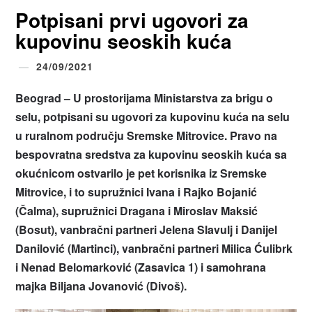
Potpisani prvi ugovori za
kupovinu seoskih kuća
24/09/2021
Beograd – U prostorijama Ministarstva za brigu o
selu, potpisani su ugovori za kupovinu kuća na selu
u ruralnom području Sremske Mitrovice. Pravo na
bespovratna sredstva za kupovinu seoskih kuća sa
okućnicom ostvarilo je pet korisnika iz Sremske
Mitrovice, i to supružnici Ivana i Rajko Bojanić
(Čalma), supružnici Dragana i Miroslav Maksić
(Bosut), vanbračni partneri Jelena Slavulj i Danijel
Danilović (Martinci), vanbračni partneri Milica Ćulibrk
i Nenad Belomarković (Zasavica 1) i samohrana
majka Biljana Jovanović (Divoš).