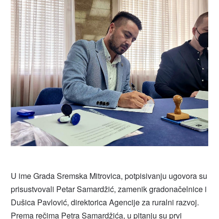
U ime Grada Sremska Mitrovica, potpisivanju ugovora su
prisustvovali Petar Samardžić, zamenik gradonačelnice i
Dušica Pavlović, direktorica Agencije za ruralni razvoj.
Prema rečima Petra Samardžića, u pitanju su prvi