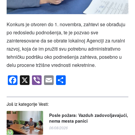
Konkurs je otvoren do 1. novembra, zahtevi se obrađuju
po redosledu podnošenja, te je pozvao sve
zainteresovane da se obrate lokalnoj Agenciji za ruralni
razvoj, koja će im pružiti svu potrebnu administrativno
tehničku podršku oko podnešenja zahteva, posebno u
delu procene tržišne vrednosti nekretnine.
Facebook
X
Viber
Email
Share
Još iz kategorije Vesti:
Posle požara: Vazduh zadovoljavajući,
nema mesta panici
06/08/2026