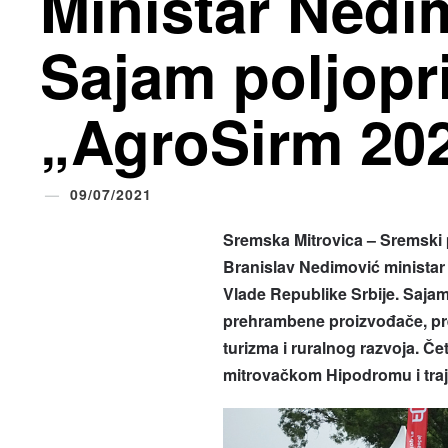
Ministar Nedi
Sajam poljopr
„AgroSirm 20
09/07/2021
Sremska Mitrovica – Sremski 
Branislav Nedimović ministar 
Vlade Republike Srbije. Sajam
prehrambene proizvođače, pred
turizma i ruralnog razvoja. Če
mitrovačkom Hipodromu i traj