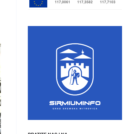
117,0061
117,3582
117,7103