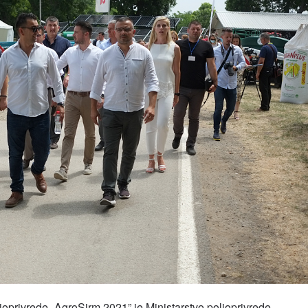
oprivrede „AgroSirm 2021” je Ministarstvo poljoprivrede ,