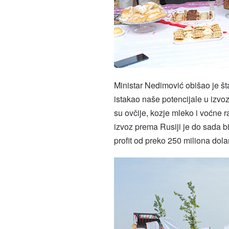
Ministar Nedimović obišao je š
istakao naše potencijale u izvo
su ovčije, kozje mleko i voćne r
izvoz prema Rusiji je do sada bi
profit od preko 250 miliona dolar