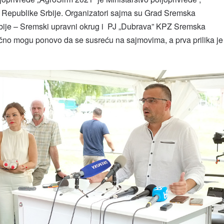
 Republike Srbije. Organizatori sajma su Grad Sremska
bije – Sremski upravni okrug i PJ „Dubrava” KPZ Sremska
ačno mogu ponovo da se susreću na sajmovima, a prva prilika je