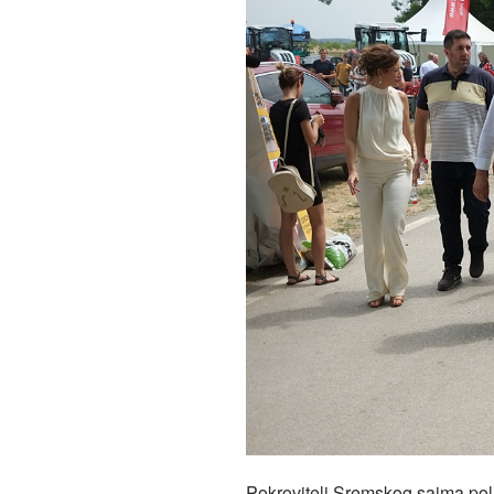
Pokrovitelj Sremskog sajma polj