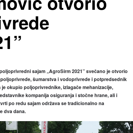
mović otvorio
ivrede
21”
poljoprivredni sajam „AgroSirm 2021” svečano je otvorio
poljoprivrede, šumarstva i vodoprivrede i potpredsednik
 je okupio poljoprivrednike, izlagače mehanizacije,
stavnike kompanija osiguranja i stočne hrane, ali i
tvrti po redu sajam održava se tradicionalno na
e dva dana.