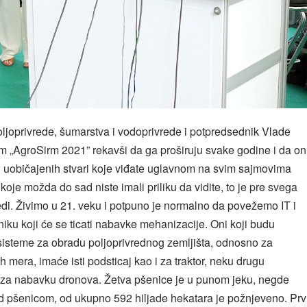
ljoprivrede, šumarstva i vodoprivrede i potpredsednik Vlade
am „AgroSirm 2021” rekavši da ga proširuju svake godine i da on
 uobičajenih stvari koje viđate uglavnom na svim sajmovima
koje možda do sad niste imali priliku da vidite, to je pre svega
edi. Živimo u 21. veku i potpuno je normalno da povežemo IT i
iku koji će se ticati nabavke mehanizacije. Oni koji budu
sisteme za obradu poljoprivrednog zemljišta, odnosno za
mera, imaće isti podsticaj kao i za traktor, neku drugu
i za nabavku dronova. Žetva pšenice je u punom jeku, negde
 pšenicom, od ukupno 592 hiljade hekatara je požnjeveno. Prv