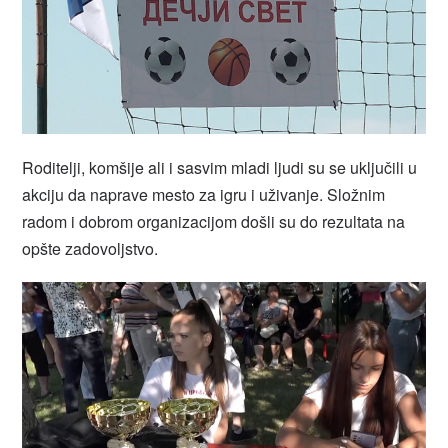
Roditelji, komšije ali i sasvim mladi ljudi su se uključili u
akciju da naprave mesto za igru i uživanje. Složnim
radom i dobrom organizacijom došli su do rezultata na
opšte zadovoljstvo.