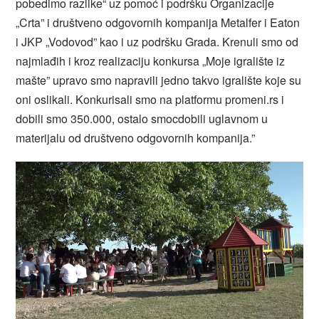
pobedimo razlike“ uz pomoć i podršku Organizacije
„Crta” i društveno odgovornih kompanija Metalfer i Eaton
i JKP „Vodovod” kao i uz podršku Grada. Krenuli smo od
najmlađih i kroz realizaciju konkursa „Moje igralište iz
mašte” upravo smo napravili jedno takvo igralište koje su
oni oslikali. Konkurisali smo na platformu promeni.rs i
dobili smo 350.000, ostalo smocdobili uglavnom u
materijalu od društveno odgovornih kompanija.”