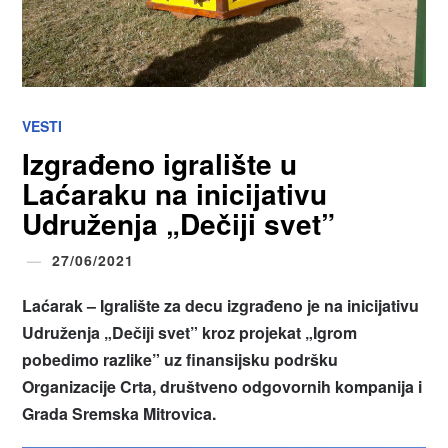
VESTI
Izgrađeno igralište u
Laćaraku na inicijativu
Udruženja „Dečiji svet”
27/06/2021
Laćarak – Igralište za decu izgrađeno je na inicijativu
Udruženja „Dečiji svet” kroz projekat „Igrom
pobedimo razlike” uz finansijsku podršku
Organizacije Crta, društveno odgovornih kompanija i
Grada Sremska Mitrovica.