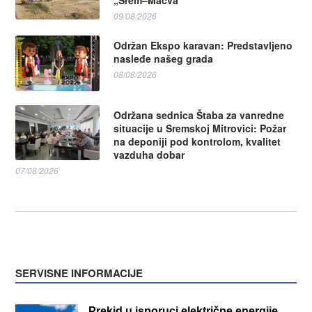
„Srem–Mačva”
09/08/2026
Održan Ekspo karavan: Predstavljeno
nasleđe našeg grada
08/08/2026
Održana sednica Štaba za vanredne
situacije u Sremskoj Mitrovici: Požar
na deponiji pod kontrolom, kvalitet
vazduha dobar
07/08/2026
SERVISNE INFORMACIJE
Prekid u isporuci električne energije