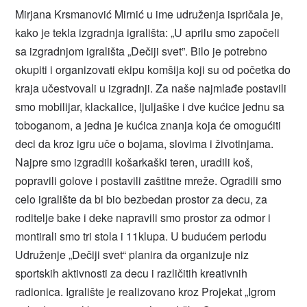
Mirjana Krsmanović Mirnić u ime udruženja ispričala je,
kako je tekla izgradnja igrališta: „U aprilu smo započeli
sa izgradnjom igrališta „Dečiji svet”. Bilo je potrebno
okupiti i organizovati ekipu komšija koji su od početka do
kraja učestvovali u izgradnji. Za naše najmlađe postavili
smo mobilijar, klackalice, ljuljaške i dve kućice jednu sa
toboganom, a jedna je kućica znanja koja će omogućiti
deci da kroz igru uče o bojama, slovima i životinjama.
Najpre smo izgradili košarkaški teren, uradili koš,
popravili golove i postavili zaštitne mreže. Ogradili smo
celo igralište da bi bio bezbedan prostor za decu, za
roditelje bake i deke napravili smo prostor za odmor i
montirali smo tri stola i 11klupa. U budućem periodu
Udruženje „Dečiji svet“ planira da organizuje niz
sportskih aktivnosti za decu i različitih kreativnih
radionica. Igralište je realizovano kroz Projekat „Igrom