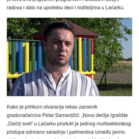
radova i dato na upotrebu deci i roditeljima u Laćarku.
Kako je prilikom otvaranja rekao zamenik
gradonačelnice Petar Samardžić: „Novo dečije igralište
„Dečiji svet” u Laćarku produkt je jednog multisektorskog
pristupa odnosno saradnje i partnerstva između javno-