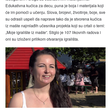
Edukativna kućica za decu, puna je boja i materijala koji
će im pomoći u učenju. Slova, brojevi, životinje, boje, sve
su odrasli uspeli da naprave tako da je stvorena kućica
iz mašte najmlađih učesnika projekta koji su crtali o temi:
„Moje igralište iz mašte”. Stiglo je 107 likovnih radova i
oni su izloženi prilikom otvaranja igrališta.