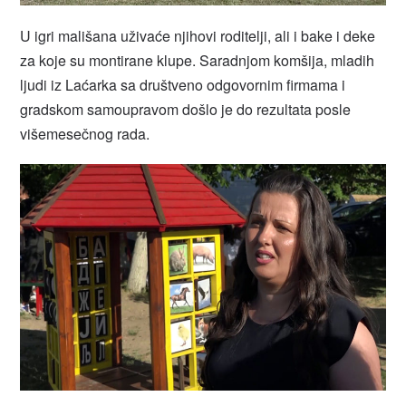
U igri mališana uživaće njihovi roditelji, ali i bake i deke
za koje su montirane klupe. Saradnjom komšija, mladih
ljudi iz Laćarka sa društveno odgovornim firmama i
gradskom samoupravom došlo je do rezultata posle
višemesečnog rada.