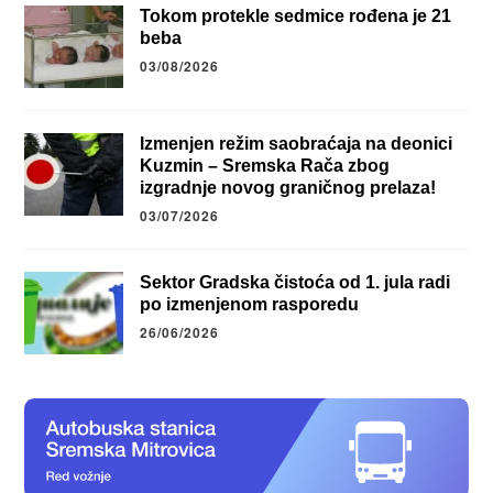
Tokom protekle sedmice rođena je 21
beba
03/08/2026
Izmenjen režim saobraćaja na deonici
Kuzmin – Sremska Rača zbog
izgradnje novog graničnog prelaza!
03/07/2026
Sektor Gradska čistoća od 1. jula radi
po izmenjenom rasporedu
26/06/2026