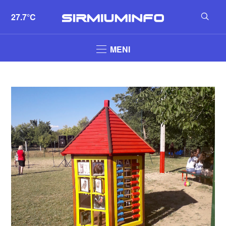
27.7°C
MENI