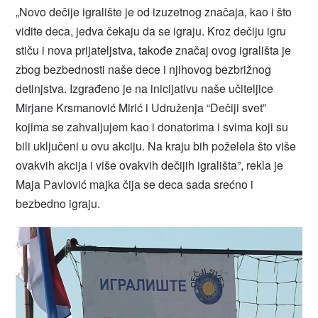
„Novo dečije igralište je od izuzetnog značaja, kao i što
vidite deca, jedva čekaju da se igraju. Kroz dečiju igru
stiču i nova prijateljstva, takođe značaj ovog igrališta je
zbog bezbednosti naše dece i njihovog bezbrižnog
detinjstva. Izgrađeno je na inicijativu naše učiteljice
Mirjane Krsmanović Mirić i Udruženja “Dečiji svet”
kojima se zahvaljujem kao i donatorima i svima koji su
bili uključeni u ovu akciju. Na kraju bih poželela što više
ovakvih akcija i više ovakvih dečijih igrališta”, rekla je
Maja Pavlović majka čija se deca sada srećno i
bezbedno igraju.