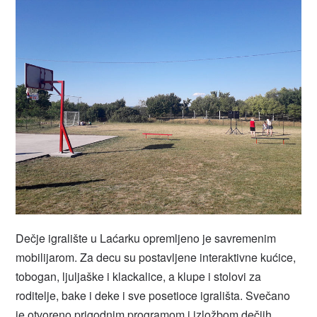
Dečje igralište u Laćarku opremljeno je savremenim
mobilijarom. Za decu su postavljene interaktivne kućice,
tobogan, ljuljaške i klackalice, a klupe i stolovi za
roditelje, bake i deke i sve posetioce igrališta. Svečano
je otvoreno prigodnim programom i izložbom dečjih