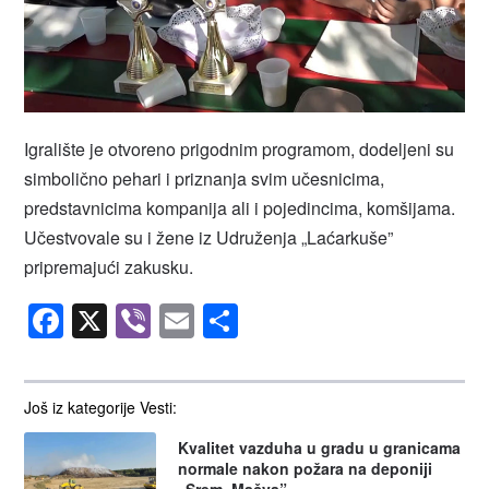
Igralište je otvoreno prigodnim programom, dodeljeni su
simbolično pehari i priznanja svim učesnicima,
predstavnicima kompanija ali i pojedincima, komšijama.
Učestvovale su i žene iz Udruženja „Laćarkuše”
pripremajući zakusku.
Facebook
X
Viber
Email
Share
Još iz kategorije Vesti:
Kvalitet vazduha u gradu u granicama
normale nakon požara na deponiji