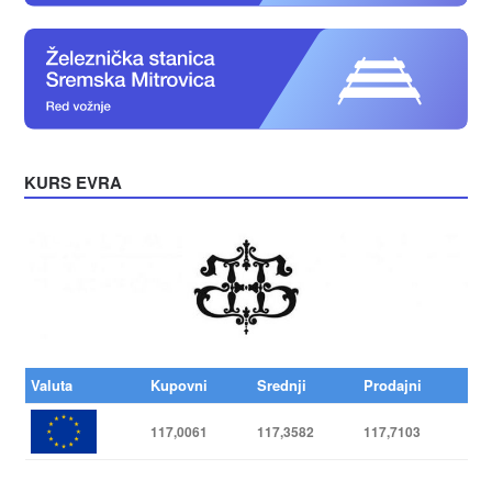
KURS EVRA
Valuta
Kupovni
Srednji
Prodajni
117,0061
117,3582
117,7103