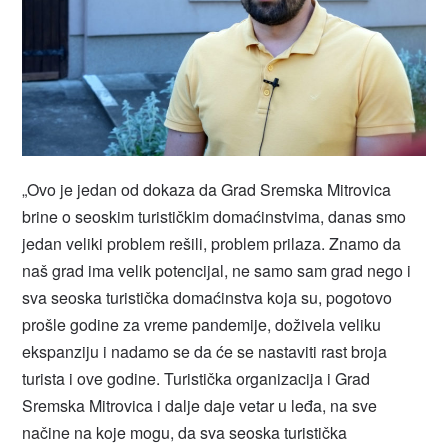
„Ovo je jedan od dokaza da Grad Sremska Mitrovica
brine o seoskim turističkim domaćinstvima, danas smo
jedan veliki problem rešili, problem prilaza. Znamo da
naš grad ima velik potencijal, ne samo sam grad nego i
sva seoska turistička domaćinstva koja su, pogotovo
prošle godine za vreme pandemije, doživela veliku
ekspanziju i nadamo se da će se nastaviti rast broja
turista i ove godine. Turistička organizacija i Grad
Sremska Mitrovica i dalje daje vetar u leđa, na sve
načine na koje mogu, da sva seoska turistička