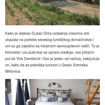
Kako je istakao Dušan Drča ovdašnja vlasnica vile
ukazala na potrebe seoskog turističkog domaćinstva i
oni su ga zajedno sa lokalnom samoupravom rešili. To je
kilometar i po puta koji se upravo sređuje, ceo prilazni
put do Vile Davidović. Ovo je jedan od načina, zaključuje
on, kako da se poboljša turizam u Gradu Sremska
Mitrovica.