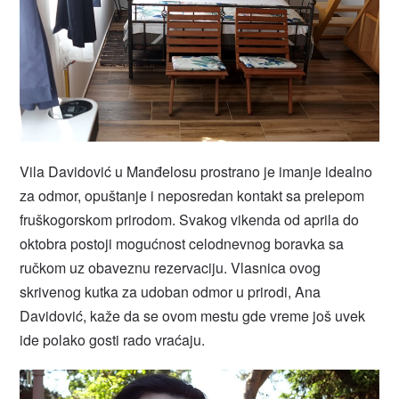
Vila Davidović u Manđelosu prostrano je imanje idealno
za odmor, opuštanje i neposredan kontakt sa prelepom
fruškogorskom prirodom. Svakog vikenda od aprila do
oktobra postoji mogućnost celodnevnog boravka sa
ručkom uz obaveznu rezervaciju. Vlasnica ovog
skrivenog kutka za udoban odmor u prirodi, Ana
Davidović, kaže da se ovom mestu gde vreme još uvek
ide polako gosti rado vraćaju.