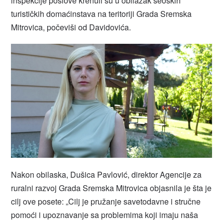
inspekcije poslove krenuli su u obilazak seoskih
turističkih domaćinstava na teritoriji Grada Sremska
Mitrovica, počeviši od Davidovića.
Nakon obilaska, Dušica Pavlović, direktor Agencije za
ruralni razvoj Grada Sremska Mitrovica objasnila je šta je
cilj ove posete: „Cilj je pružanje savetodavne i stručne
pomoći i upoznavanje sa problemima koji imaju naša