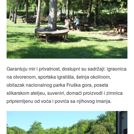
Garantuju mir i privatnost, dostupni su sadržaji: igraonica
na otvorenom, sportska igrališta, šetnja okolinom,
obilazak nacionalnog parka Fruška gora, poseta
slikarskom ateljeu, suveniri, domaći proizvodi i zimnica
pripremljenu od voća i povrća sa njihovog imanja.