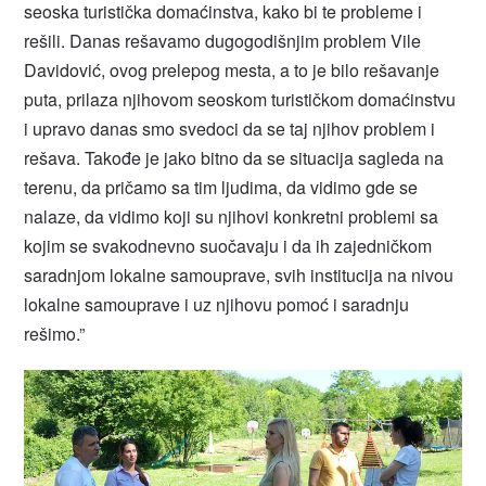
seoska turistička domaćinstva, kako bi te probleme i
rešili. Danas rešavamo dugogodišnjim problem Vile
Davidović, ovog prelepog mesta, a to je bilo rešavanje
puta, prilaza njihovom seoskom turističkom domaćinstvu
i upravo danas smo svedoci da se taj njihov problem i
rešava. Takođe je jako bitno da se situacija sagleda na
terenu, da pričamo sa tim ljudima, da vidimo gde se
nalaze, da vidimo koji su njihovi konkretni problemi sa
kojim se svakodnevno suočavaju i da ih zajedničkom
saradnjom lokalne samouprave, svih institucija na nivou
lokalne samouprave i uz njihovu pomoć i saradnju
rešimo.”