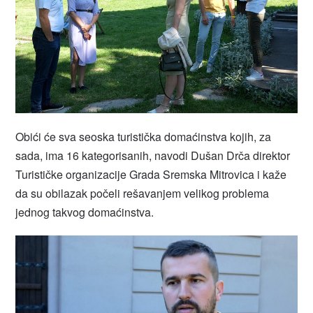
Obići će sva seoska turistička domaćinstva kojih, za
sada, ima 16 kategorisanih, navodi Dušan Drča direktor
Turističke organizacije Grada Sremska Mitrovica i kaže
da su obilazak počeli rešavanjem velikog problema
jednog takvog domaćinstva.