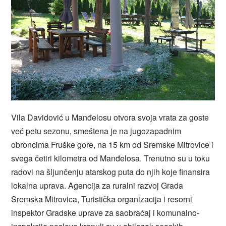
Vila Davidović u Manđelosu otvora svoja vrata za goste
već petu sezonu, smeštena je na jugozapadnim
obroncima Fruške gore, na 15 km od Sremske Mitrovice i
svega četiri kilometra od Manđelosa. Trenutno su u toku
radovi na šljunčenju atarskog puta do njih koje finansira
lokalna uprava. Agencija za ruralni razvoj Grada
Sremska Mitrovica, Turistička organizacija i resorni
inspektor Gradske uprave za saobraćaj i komunalno-