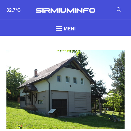
32.7°C
MENI