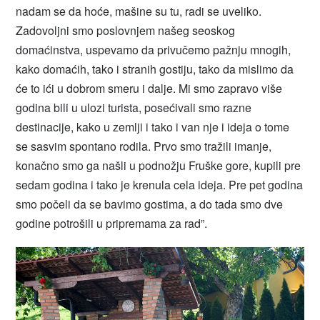
nadam se da hoće, mašine su tu, radi se uveliko.
Zadovoljni smo poslovnjem našeg seoskog
domaćinstva, uspevamo da privučemo pažnju mnogih,
kako domaćih, tako i stranih gostiju, tako da mislimo da
će to ići u dobrom smeru i dalje. Mi smo zapravo više
godina bili u ulozi turista, posećivali smo razne
destinacije, kako u zemlji i tako i van nje i ideja o tome
se sasvim spontano rodila. Prvo smo tražili imanje,
konačno smo ga našli u podnožju Fruške gore, kupili pre
sedam godina i tako je krenula cela ideja. Pre pet godina
smo počeli da se bavimo gostima, a do tada smo dve
godine potrošili u pripremama za rad”.