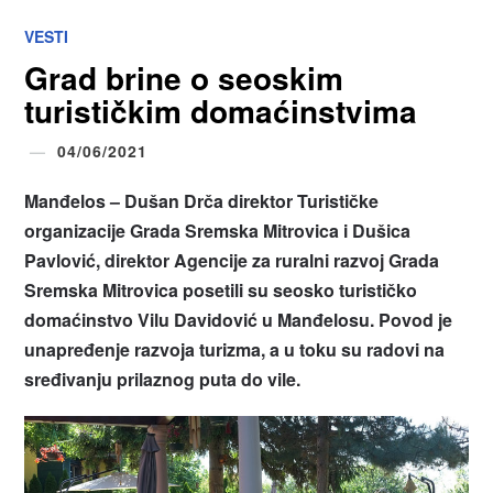
VESTI
Grad brine o seoskim
turističkim domaćinstvima
04/06/2021
Manđelos – Dušan Drča direktor Turističke
organizacije Grada Sremska Mitrovica i Dušica
Pavlović, direktor Agencije za ruralni razvoj Grada
Sremska Mitrovica posetili su seosko turističko
domaćinstvo Vilu Davidović u Manđelosu. Povod je
unapređenje razvoja turizma, a u toku su radovi na
sređivanju prilaznog puta do vile.