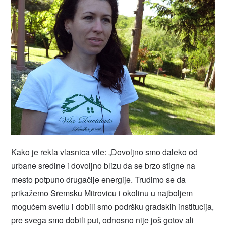
Kako je rekla vlasnica vile: „Dovoljno smo daleko od
urbane sredine i dovoljno blizu da se brzo stigne na
mesto potpuno drugačije energije. Trudimo se da
prikažemo Sremsku Mitrovicu i okolinu u najboljem
mogućem svetlu i dobili smo podršku gradskih institucija,
pre svega smo dobili put, odnosno nije još gotov ali