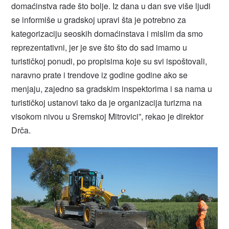
domaćinstva rade što bolje. Iz dana u dan sve više ljudi
se informiše u gradskoj upravi šta je potrebno za
kategorizaciju seoskih domaćinstava i mislim da smo
reprezentativni, jer je sve što što do sad imamo u
turističkoj ponudi, po propisima koje su svi ispoštovali,
naravno prate i trendove iz godine godine ako se
menjaju, zajedno sa gradskim inspektorima i sa nama u
turističkoj ustanovi tako da je organizacija turizma na
visokom nivou u Sremskoj Mitrovici”, rekao je direktor
Drča.