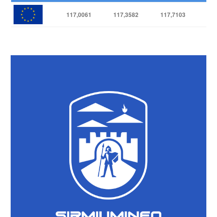
117,0061
117,3582
117,7103