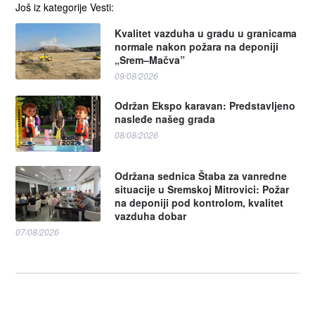
Još iz kategorije Vesti:
Kvalitet vazduha u gradu u granicama
normale nakon požara na deponiji
„Srem–Mačva”
09/08/2026
Održan Ekspo karavan: Predstavljeno
nasleđe našeg grada
08/08/2026
Održana sednica Štaba za vanredne
situacije u Sremskoj Mitrovici: Požar
na deponiji pod kontrolom, kvalitet
vazduha dobar
07/08/2026