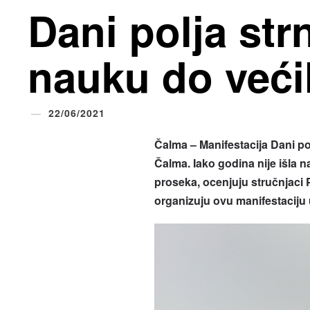
Dani polja strn
nauku do veći
22/06/2021
Čalma – Manifestacija Dani polj
Čalma. Iako godina nije išla 
proseka, ocenjuju stručnjaci 
organizuju ovu manifestaciju