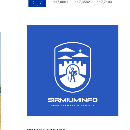
117,0061
117,3582
117,7103