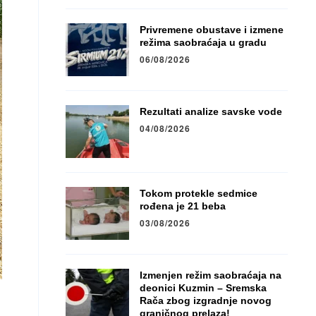
Privremene obustave i izmene
režima saobraćaja u gradu
06/08/2026
Rezultati analize savske vode
04/08/2026
Tokom protekle sedmice
rođena je 21 beba
03/08/2026
Izmenjen režim saobraćaja na
deonici Kuzmin – Sremska
Rača zbog izgradnje novog
graničnog prelaza!