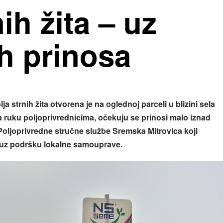
ih žita – uz
h prinosa
a strnih žita otvorena je na oglednoj parceli u blizini sela
na ruku poljoprivrednicima, očekuju se prinosi malo iznad
Poljoprivredne stručne službe Sremska Mitrovica koji
 uz podršku lokalne samouprave.