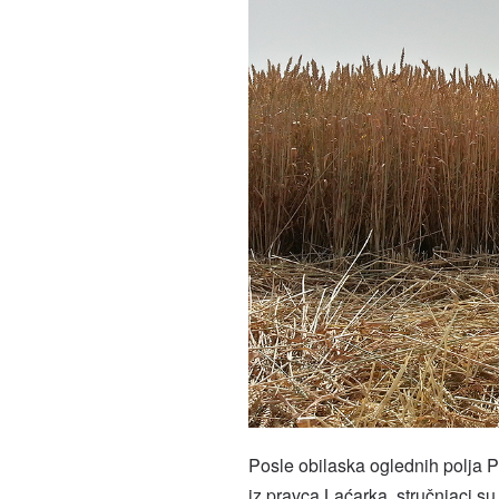
Posle obilaska oglednih polja 
iz pravca Laćarka, stručnjaci s