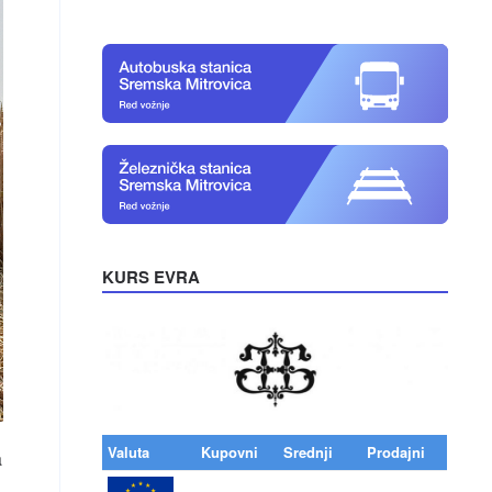
KURS EVRA
Valuta
Kupovni
Srednji
Prodajni
a