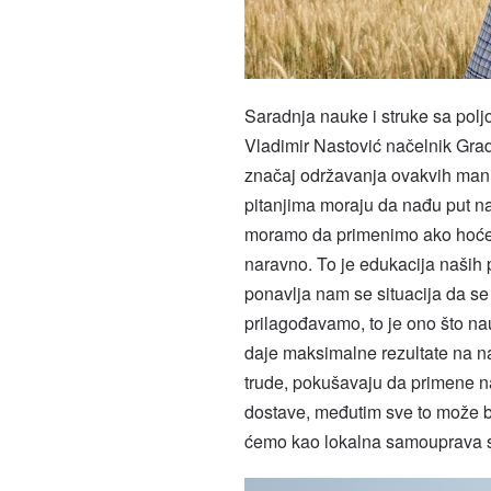
Saradnja nauke i struke sa pol
Vladimir Nastović načelnik Grad
značaj održavanja ovakvih manif
pitanjima moraju da nađu put na 
moramo da primenimo ako hoćem
naravno. To je edukacija naših 
ponavlja nam se situacija da se
prilagođavamo, to je ono što na
daje maksimalne rezultate na na
trude, pokušavaju da primene na
dostave, međutim sve to može bo
ćemo kao lokalna samouprava s