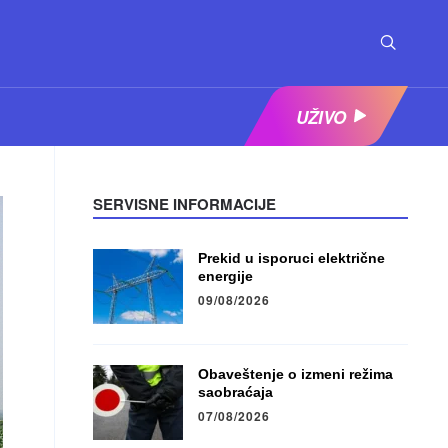
UŽIVO
SERVISNE INFORMACIJE
Prekid u isporuci električne
energije
09/08/2026
Obaveštenje o izmeni režima
saobraćaja
07/08/2026