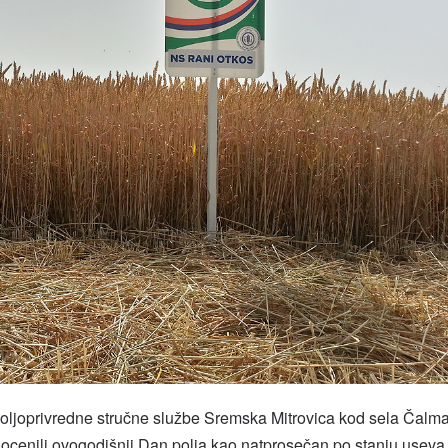
Poljoprivredne stručne službe Sremska Mitrovica kod sela Čalm
u ocenili ovogodišnji Dan polja kao natprosečan po stanju useva