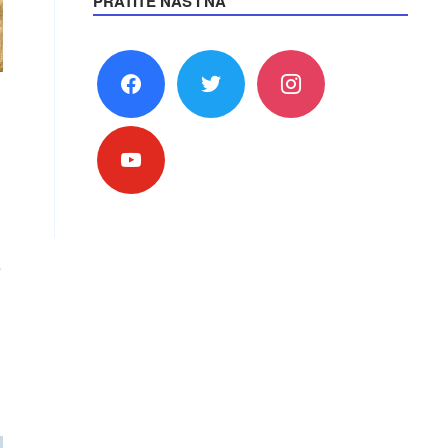
PRATITE NAS I NA
facebook
twitter
instagram
youtube
e