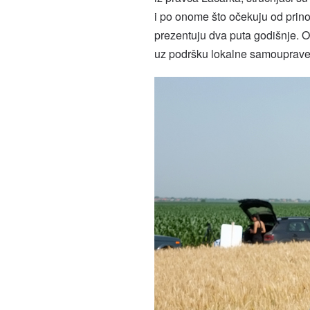
i po onome što očekuju od prinos
prezentuju dva puta godišnje. O
uz podršku lokalne samouprave