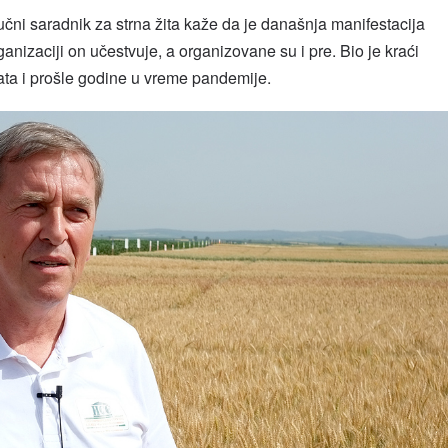
učni saradnik za strna žita kaže da je današnja manifestacija
ganizaciji on učestvuje, a organizovane su i pre. Bio je kraći
rata i prošle godine u vreme pandemije.