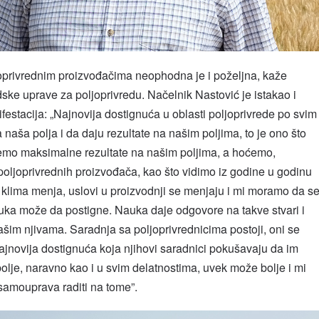
joprivrednim proizvođačima neophodna je i poželjna, kaže
ske uprave za poljoprivredu. Načelnik Nastović je istakao i
estacija: „Najnovija dostignuća u oblasti poljoprivrede po svim
naša polja i da daju rezultate na našim poljima, to je ono što
o maksimalne rezultate na našim poljima, a hoćemo,
poljoprivrednih proizvođača, kao što vidimo iz godine u godinu
 klima menja, uslovi u proizvodnji se menjaju i mi moramo da s
uka može da postigne. Nauka daje odgovore na takve stvari i
šim njivama. Saradnja sa poljoprivrednicima postoji, oni se
jnovija dostignuća koja njihovi saradnici pokušavaju da im
lje, naravno kao i u svim delatnostima, uvek može bolje i mi
amouprava raditi na tome”.