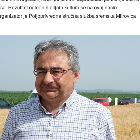
a. Rezultati oglednih biljnih kultura se na ovaj način
rganizator je Poljoprivredna stručna služba sremska Mitrovica
.