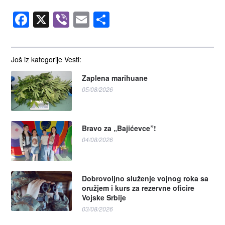
Facebook
X
Viber
Email
Share
Još iz kategorije Vesti:
Zaplena marihuane
05/08/2026
Bravo za „Bajićevce”!
04/08/2026
Dobrovoljno služenje vojnog roka sa
oružjem i kurs za rezervne oficire
Vojske Srbije
03/08/2026