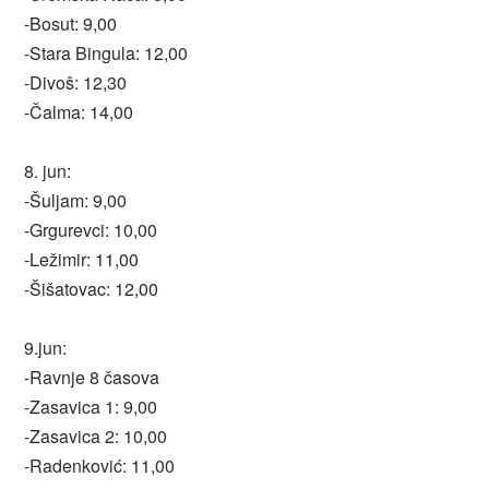
-Bosut: 9,00
-Stara Bingula: 12,00
-Divoš: 12,30
-Čalma: 14,00
8. jun:
-Šuljam: 9,00
-Grgurevci: 10,00
-Ležimir: 11,00
-Šišatovac: 12,00
9.jun:
-Ravnje 8 časova
-Zasavica 1: 9,00
-Zasavica 2: 10,00
-Radenković: 11,00