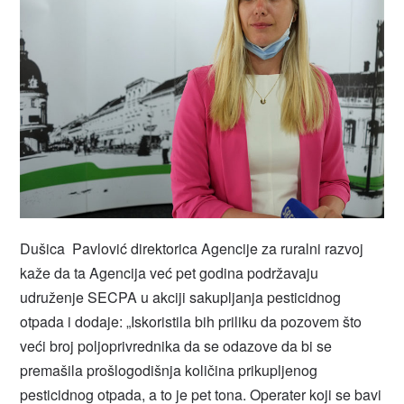
Dušica Pavlović direktorica Agencije za ruralni razvoj
kaže da ta Agencija već pet godina podržavaju
udruženje SECPA u akciji sakupljanja pesticidnog
otpada i dodaje: „Iskoristila bih priliku da pozovem što
veći broj poljoprivrednika da se odazove da bi se
premašila prošlogodišnja količina prikupljenog
pesticidnog otpada, a to je pet tona. Operater koji se bavi