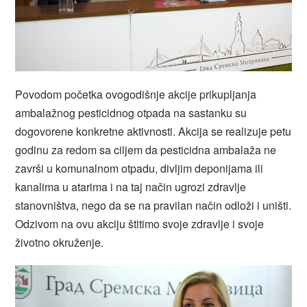
Povodom početka ovogodišnje akcije prikupljanja
ambalažnog pesticidnog otpada na sastanku su
dogovorene konkretne aktivnosti. Akcija se realizuje petu
godinu za redom sa ciljem da pesticidna ambalaža ne
završi u komunalnom otpadu, divljim deponijama ili
kanalima u atarima i na taj način ugrozi zdravlje
stanovništva, nego da se na pravilan način odloži i uništi.
Odzivom na ovu akciju štitimo svoje zdravlje i svoje
životno okruženje.