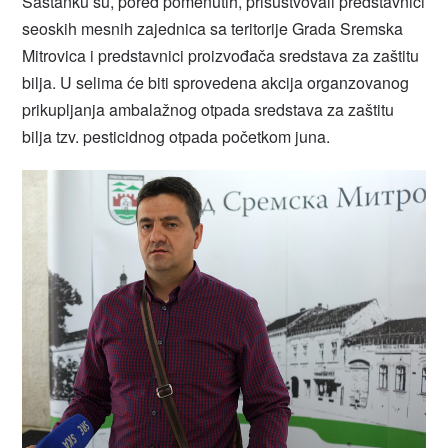
Sastanku su, pored pomenutih, prisustvovali predstavnici
seoskih mesnih zajednica sa teritorije Grada Sremska
Mitrovica i predstavnici proizvođača sredstava za zaštitu
bilja. U selima će biti sprovedena akcija organzovanog
prikupljanja ambalažnog otpada sredstava za zaštitu
bilja tzv. pesticidnog otpada početkom juna.