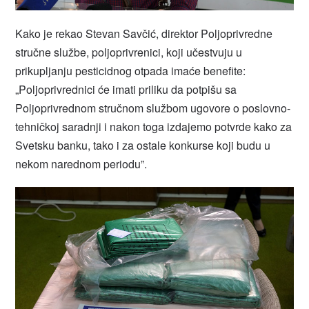
Kako je rekao Stevan Savčić, direktor Poljoprivredne
stručne službe, poljoprivrenici, koji učestvuju u
prikupljanju pesticidnog otpada imaće benefite:
„Poljoprivrednici će imati priliku da potpišu sa
Poljoprivrednom stručnom službom ugovore o poslovno-
tehničkoj saradnji i nakon toga izdajemo potvrde kako za
Svetsku banku, tako i za ostale konkurse koji budu u
nekom narednom periodu”.