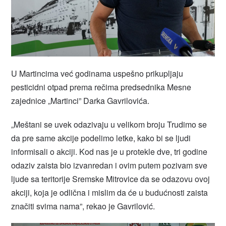
U Martincima već godinama uspešno prikupljaju
pesticidni otpad prema rečima predsednika Mesne
zajednice „Martinci” Darka Gavrilovića.
„Meštani se uvek odazivaju u velikom broju Trudimo se
da pre same akcije podelimo letke, kako bi se ljudi
informisali o akciji. Kod nas je u protekle dve, tri godine
odaziv zaista bio izvanredan i ovim putem pozivam sve
ljude sa teritorije Sremske Mitrovice da se odazovu ovoj
akciji, koja je odlična i mislim da će u budućnosti zaista
značiti svima nama”, rekao je Gavrilović.