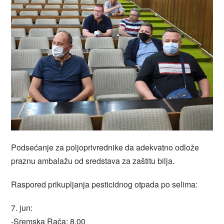
Podsećanje za poljoprivrednike da adekvatno odlože
praznu ambalažu od sredstava za zaštitu bilja.
Raspored prikupljanja pesticidnog otpada po selima:
7. jun:
-Sremska Rača: 8,00