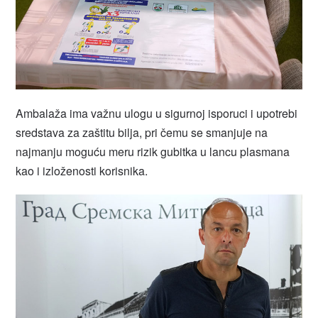
Ambalaža ima važnu ulogu u sigurnoj isporuci i upotrebi
sredstava za zaštitu bilja, pri čemu se smanjuje na
najmanju moguću meru rizik gubitka u lancu plasmana
kao i izloženosti korisnika.