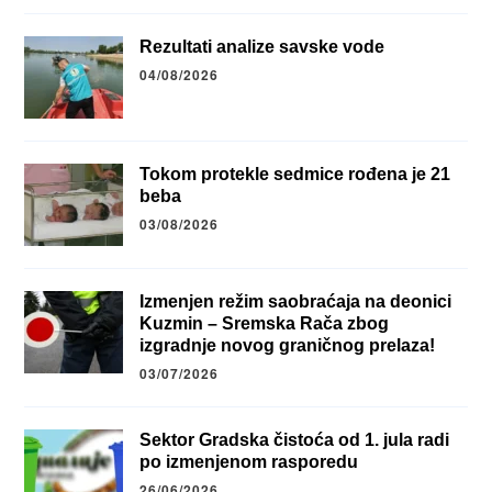
Rezultati analize savske vode
04/08/2026
Tokom protekle sedmice rođena je 21
beba
03/08/2026
Izmenjen režim saobraćaja na deonici
Kuzmin – Sremska Rača zbog
izgradnje novog graničnog prelaza!
03/07/2026
Sektor Gradska čistoća od 1. jula radi
po izmenjenom rasporedu
26/06/2026