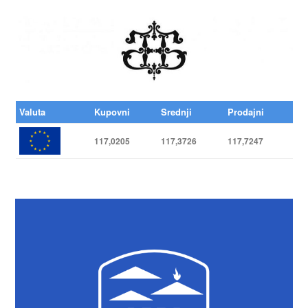
Valuta
Kupovni
Srednji
Prodajni
117,0205
117,3726
117,7247