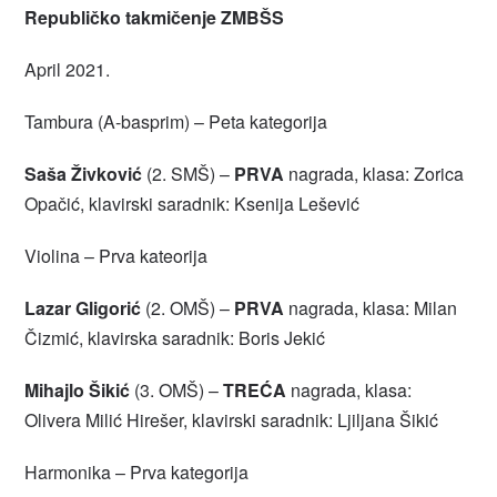
Republičko takmičenje ZMBŠS
April 2021.
Tambura (A-basprim) – Peta kategorija
Saša Živković
(2. SMŠ) –
PRVA
nagrada, klasa: Zorica
Opačić, klavirski saradnik: Ksenija Lešević
Violina – Prva kateorija
Lazar Gligorić
(2. OMŠ) –
PRVA
nagrada, klasa: Milan
Čizmić, klavirska saradnik: Boris Jekić
Mihajlo Šikić
(3. OMŠ) –
TREĆA
nagrada, klasa:
Olivera Milić Hirešer, klavirski saradnik: Ljiljana Šikić
Harmonika – Prva kategorija