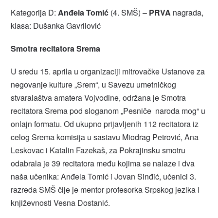
Kategorija D:
Anđela Tomić
(4. SMŠ) –
PRVA
nagrada,
klasa: Dušanka Gavrilović
Smotra recitatora Srema
U sredu 15. aprila u organizaciji mitrovačke Ustanove za
negovanje kulture „Srem“, u Savezu umetničkog
stvaralaštva amatera Vojvodine, održana je Smotra
recitatora Srema pod sloganom „Pesniče naroda mog“ u
onlajn formatu. Od ukupno prijavljenih 112 recitatora iz
celog Srema komisija u sastavu Miodrag Petrović, Ana
Leskovac i Katalin Fazekaš, za Pokrajinsku smotru
odabrala je 39 recitatora među kojima se nalaze i dva
naša učenika: Anđela Tomić i Jovan Sinđić, učenici 3.
razreda SMŠ čije je mentor profesorka Srpskog jezika i
književnosti Vesna Dostanić.