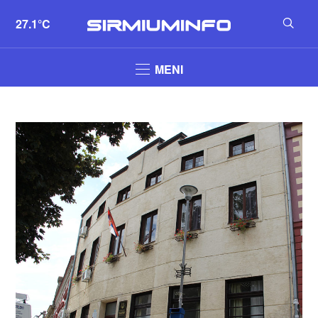
27.1°C
MENI