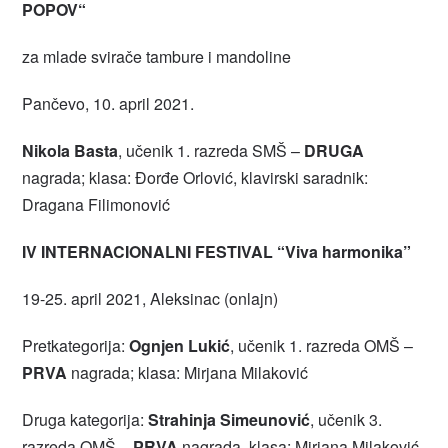
POPOV“
za mlade svirače tambure i mandoline
Pančevo, 10. april 2021.
Nikola Basta
, učenik 1. razreda SMŠ –
DRUGA
nagrada; klasa: Đorđe Orlović, klavirski saradnik:
Dragana Filimonović
IV INTERNACIONALNI FESTIVAL “Viva harmonika”
19-25. april 2021, Aleksinac (onlajn)
Pretkategorija:
Ognjen Lukić
, učenik 1. razreda OMŠ –
PRVA
nagrada; klasa: Mirjana Milaković
Druga kategorija:
Strahinja Simeunović
, učenik 3.
razreda OMŠ –
PRVA
nagrada, klasa: Mirjana Milaković