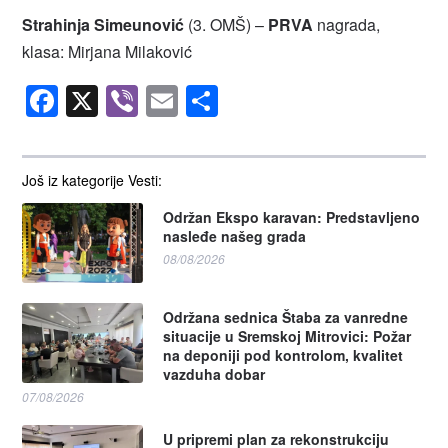
Strahinja Simeunović
(3. OMŠ) –
PRVA
nagrada,
klasa: Mirjana Milaković
Facebook
X
Viber
Email
Share
Još iz kategorije Vesti:
Održan Ekspo karavan: Predstavljeno
nasleđe našeg grada
08/08/2026
Održana sednica Štaba za vanredne
situacije u Sremskoj Mitrovici: Požar
na deponiji pod kontrolom, kvalitet
vazduha dobar
07/08/2026
U pripremi plan za rekonstrukciju