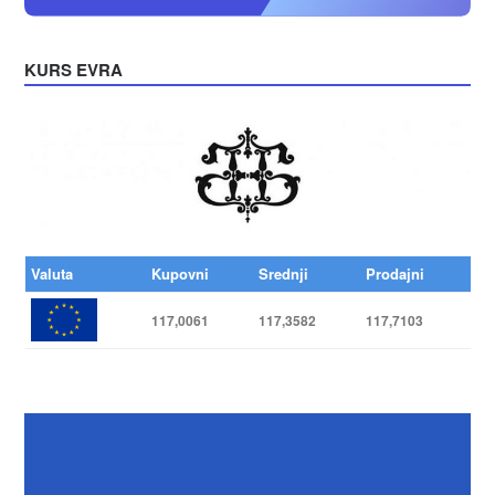
KURS EVRA
Valuta
Kupovni
Srednji
Prodajni
117,0061
117,3582
117,7103