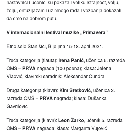
nastavnici i učenici su pokazali veliku istrajnost, volju,
želju, entuzijazam i uz mnogo rada i vežbanja dokazali
da smo na dobrom putu.
V internacionalni festival muzike „Primavera”
Etno selo Stanišići, Bijeljina 15-18. april 2021.
Treća kategorija (flauta):
Irena Panić
, učenica 5. razreda
OMŠ –
PRVA
nagrada (100 poena); klasa: Jelena
Vlaović, klavirski saradnik: Aleksandar Cundra
Druga kategorija (klavir):
Kim Sretković
, učenica 3.
razreda OMŠ –
PRVA
nagrada; klasa: Dušanka
Gavrilović
Treća kategorija (klavir):
Leon Žarko
, učenik 5. razreda
OMŠ –
PRVA
nagrada; klasa: Margarita Vujović