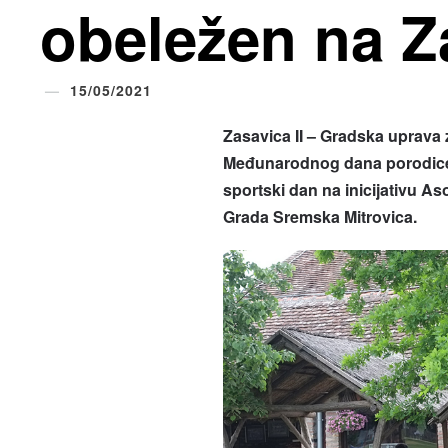
obeležen na Z
15/05/2021
Zasavica II – Gradska uprava
Međunarodnog dana porodice u
sportski dan na inicijativu As
Grada Sremska Mitrovica.