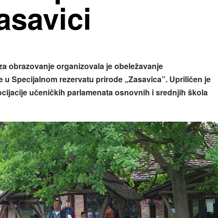
asavici
 za obrazovanje organizovala je obeležavanje
 Specijalnom rezervatu prirode „Zasavica”. Upriličen je
ocijacije učeničkih parlamenata osnovnih i srednjih škola