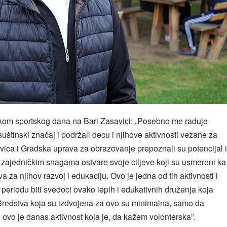
okom sportskog dana na Bari Zasavici: „Posebno me raduje
i suštinski značaj i podržali decu i njihove aktivnosti vezane za
vica i Gradska uprava za obrazovanje prepoznali su potencijal i
da zajedničkim snagama ostvare svoje ciljeve koji su usmereni ka
va za njihov razvoj i edukaciju. Ovo je jedna od tih aktivnosti i
riodu biti svedoci ovako lepih i edukativnih druženja koja
 Sredstva koja su izdvojena za ovo su minimalna, samo da
 ovo je danas aktivnost koja je, da kažem volonterska”.