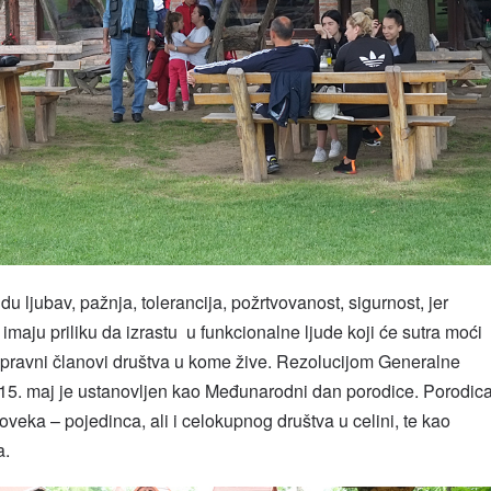
u ljubav, pažnja, tolerancija, požrtvovanost, sigurnost, jer
maju priliku da izrastu u funkcionalne ljude koji će sutra moći
pravni članovi društva u kome žive. Rezolucijom Generalne
15. maj je ustanovljen kao Međunarodni dan porodice. Porodic
oveka – pojedinca, ali i celokupnog društva u celini, te kao
a.