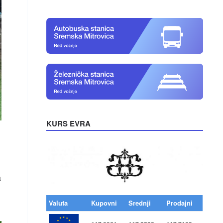
KURS EVRA
a
Valuta
Kupovni
Srednji
Prodajni