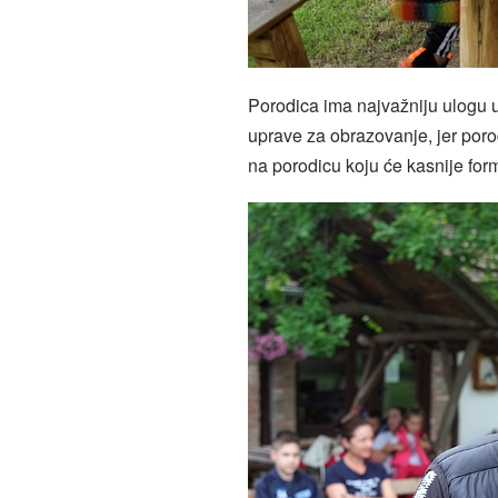
Porodica ima najvažniju ulogu u
uprave za obrazovanje, jer poro
na porodicu koju će kasnije form