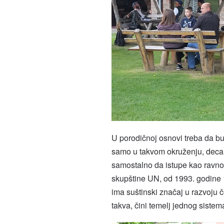
U porodičnoj osnovi treba da bud
samo u takvom okruženju, deca i
samostalno da istupe kao ravno
skupštine UN, od 1993. godine 
ima suštinski značaj u razvoju č
takva, čini temelj jednog sistem