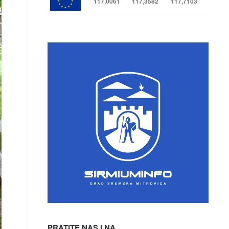
117,0061
117,3582
117,7103
PRATITE NAS I NA