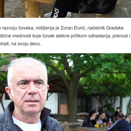
 razvoju čoveka, mišljenja je Zoran Đurić, načelnik Gradske
dične vrednosti koje čovek stekne prilikom odrastanja, prenosi i
irati, na svoju decu.