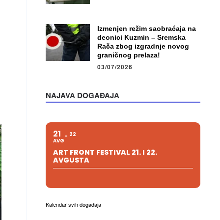
Izmenjen režim saobraćaja na
deonici Kuzmin – Sremska
Rača zbog izgradnje novog
graničnog prelaza!
03/07/2026
NAJAVA DOGAĐAJA
21
22
AVG
ART FRONT FESTIVAL 21. I 22.
AVGUSTA
Kalendar svih događaja