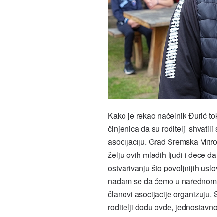
Kako je rekao načelnik Đurić t
činjenica da su roditelji shvatil
asocijaciju. Grad Sremska Mitro
želju ovih mladih ljudi i dece 
ostvarivanju što povoljnijih uslo
nadam se da ćemo u narednom pe
članovi asocijacije organizuju.
roditelji dođu ovde, jednostavno