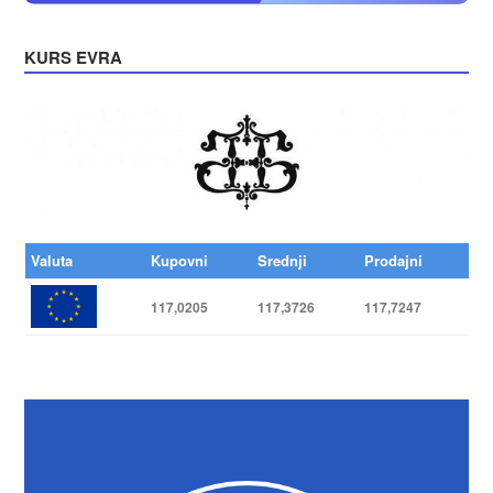
KURS EVRA
Valuta
Kupovni
Srednji
Prodajni
117,0205
117,3726
117,7247