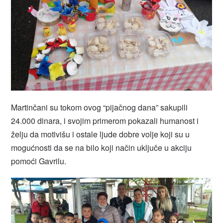
Martinčani su tokom ovog “pijačnog dana” sakupili
24.000 dinara, i svojim primerom pokazali humanost i
želju da motivišu i ostale ljude dobre volje koji su u
mogućnosti da se na bilo koji način uključe u akciju
pomoći Gavrilu.