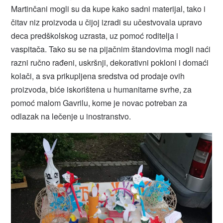
Martinčani mogli su da kupe kako sadni materijal, tako i
čitav niz proizvoda u čijoj izradi su učestvovala upravo
deca predškolskog uzrasta, uz pomoć roditelja i
vaspitača. Tako su se na pijačnim štandovima mogli naći
razni ručno rađeni, uskršnji, dekorativni pokloni i domaći
kolači, a sva prikupljena sredstva od prodaje ovih
proizvoda, biće iskorištena u humanitarne svrhe, za
pomoć malom Gavrilu, kome je novac potreban za
odlazak na lečenje u inostranstvo.