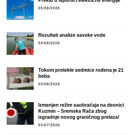
Prekid u isporuci električne energije
05/08/2026
Rezultati analize savske vode
04/08/2026
Tokom protekle sedmice rođena je 21
beba
03/08/2026
Izmenjen režim saobraćaja na deonici
Kuzmin – Sremska Rača zbog
izgradnje novog graničnog prelaza!
03/07/2026