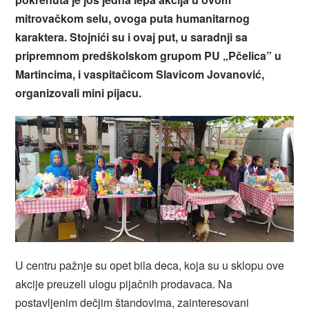
mitrovačkom selu, ovoga puta humanitarnog
karaktera. Stojnići su i ovaj put, u saradnji sa
pripremnom predškolskom grupom PU „Pčelica” u
Martincima, i vaspitačicom Slavicom Jovanović,
organizovali mini pijacu.
U centru pažnje su opet bila deca, koja su u sklopu ove
akcije preuzeli ulogu pijačnih prodavaca. Na
postavljenim dečjim štandovima, zainteresovani