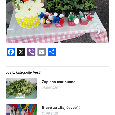
Facebook
X
Viber
Email
Share
Još iz kategorije Vesti:
Zaplena marihuane
05/08/2026
Bravo za „Bajićevce”!
04/08/2026