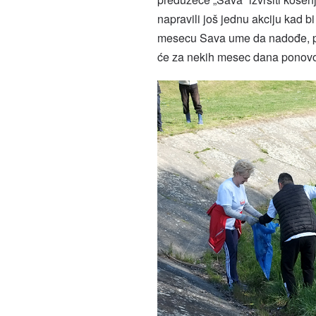
napravili još jednu akciju kad b
mesecu Sava ume da nadođe, pa
će za nekih mesec dana ponovo 