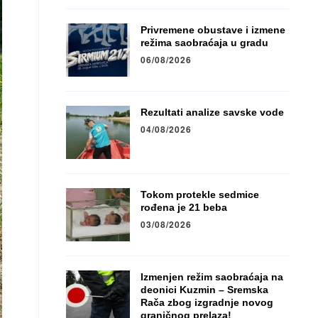
Privremene obustave i izmene
režima saobraćaja u gradu
06/08/2026
Rezultati analize savske vode
04/08/2026
Tokom protekle sedmice
rođena je 21 beba
03/08/2026
Izmenjen režim saobraćaja na
deonici Kuzmin – Sremska
Rača zbog izgradnje novog
graničnog prelaza!