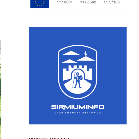
117,0061
117,3582
117,7103