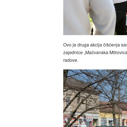
Ovo je druga akcija čišćenja s
zajednice „Mačvanska Mitrovica”
radove.