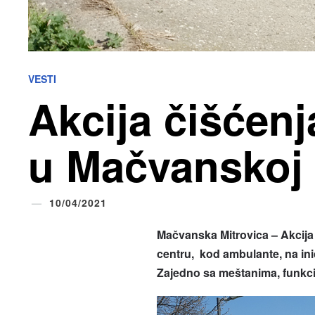
VESTI
Akcija čišćenj
u Mačvanskoj 
10/04/2021
Mačvanska Mitrovica – Akcija 
centru, kod ambulante, na in
Zajedno sa meštanima, funkcion