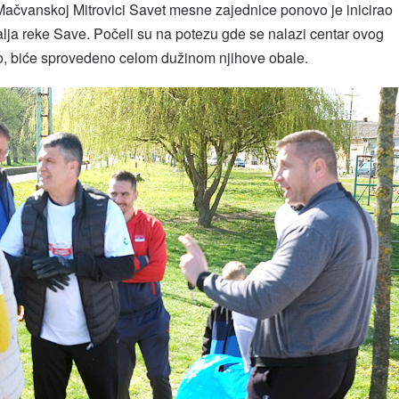
Mačvanskoj Mitrovici Savet mesne zajednice ponovo je inicirao
balja reke Save. Počeli su na potezu gde se nalazi centar ovog
o, biće sprovedeno celom dužinom njihove obale.