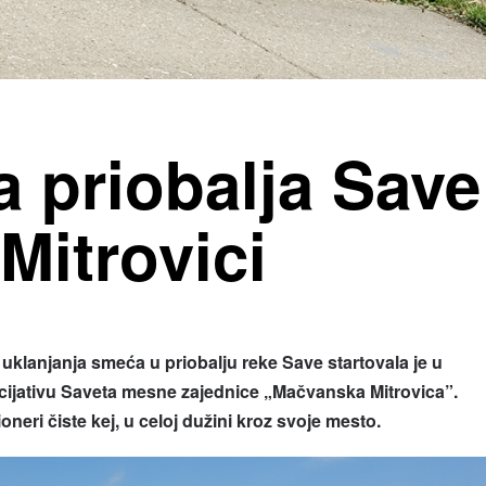
a priobalja Save
Mitrovici
uklanjanja smeća u priobalju reke Save startovala je u
icijativu Saveta mesne zajednice „Mačvanska Mitrovica”.
eri čiste kej, u celoj dužini kroz svoje mesto.