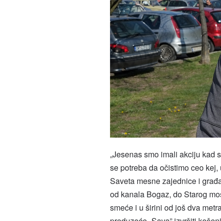
„Jesenas smo imali akciju kad sm
se potreba da očistimo ceo kej, 
Saveta mesne zajednice i građa
od kanala Bogaz, do Starog mos
smeće i u širini od još dva me
preduzeće „Sava” izvršiti košen