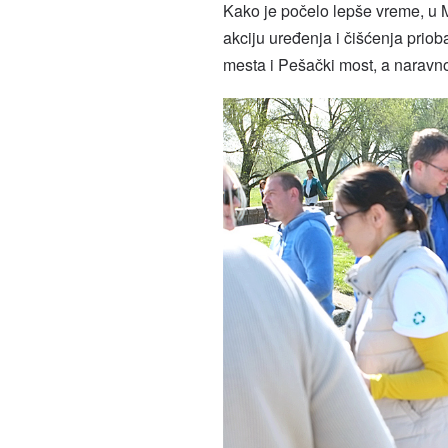
Kako je počelo lepše vreme, u 
akciju uređenja i čišćenja prio
mesta i Pešački most, a naravn