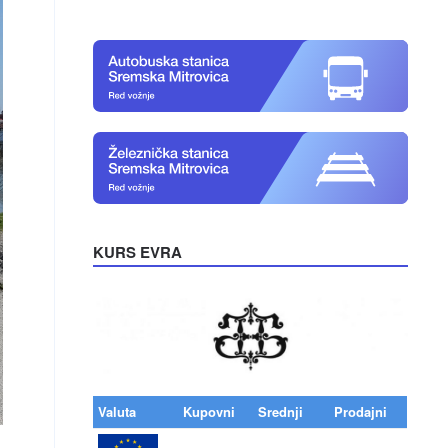
KURS EVRA
Valuta
Kupovni
Srednji
Prodajni