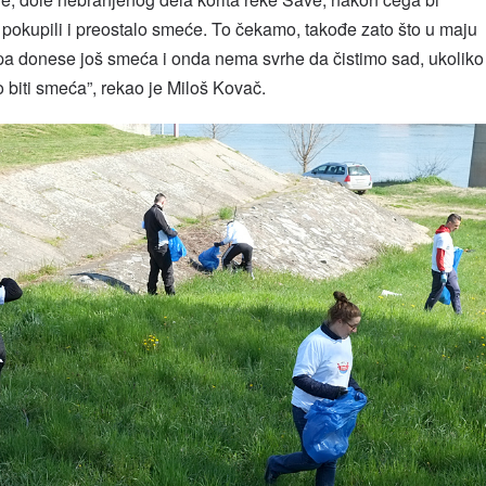
i pokupili i preostalo smeće. To čekamo, takođe zato što u maju
 donese još smeća i onda nema svrhe da čistimo sad, ukoliko
biti smeća”, rekao je Miloš Kovač.