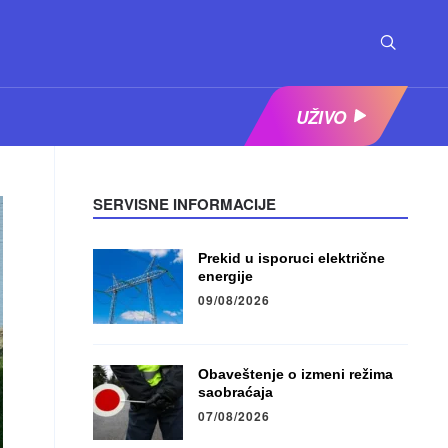
UŽIVO
SERVISNE INFORMACIJE
Prekid u isporuci električne
energije
09/08/2026
Obaveštenje o izmeni režima
saobraćaja
07/08/2026