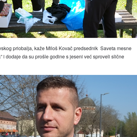
avskog priobalja, kaže Miloš Kovač predsednik Saveta mesne
 i dodaje da su prošle godine s jeseni već sproveli slične