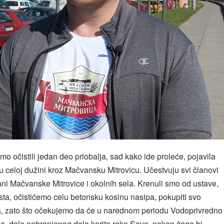
o očistili jedan deo priobalja, sad kako ide proleće, pojavila
u celoj dužini kroz Mačvansku Mitrovicu. Učestvuju svi članovi
ni Mačvanske Mitrovice i okolnih sela. Krenuli smo od ustave,
ta, očistićemo celu betonsku kosinu nasipa, pokupiti svo
tra, zato što očekujemo da će u narednom periodu Vodoprivredno
je, dole nebranjenog dela korita reke Save, nakon čega bi