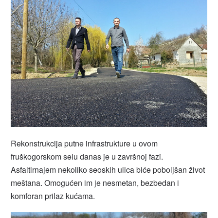
Rekonstrukcija putne infrastrukture u ovom
fruškogorskom selu danas je u završnoj fazi.
Asfaltirnajem nekoliko seoskih ulica biće poboljšan život
meštana. Omogućen im je nesmetan, bezbedan i
komforan prilaz kućama.