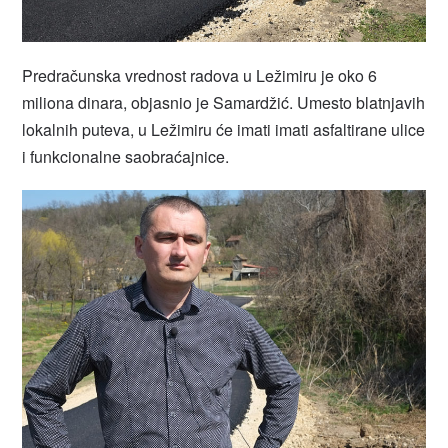
Predračunska vrednost radova u Ležimiru je oko 6
miliona dinara, objasnio je Samardžić. Umesto blatnjavih
lokalnih puteva, u Ležimiru će imati imati asfaltirane ulice
i funkcionalne saobraćajnice.