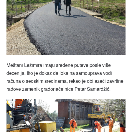
Meštani Ležimira imaju sređene puteve posle više
decenija, što je dokaz da lokalna samouprava vodi
računa o seoskim sredinama, rekao je obilazeći završne
radove zamenik gradonačelnice Petar Samardžić.