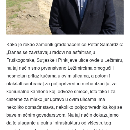
Kako je rekao zamenik gradonačelnice Petar Samardžić:
„Danas se završavaju radovi na asfaltiranju
Fruškogorske, Sutjeske i Pinkijeve ulice ovde u Ležimiru,
na taj način smo prvenstveno Ležimircima omogućili
nesmetan prilaz kućama u ovim ulicama, a potom i
olakšali saobraćaj za poljoprivrednu mehanizaciju, za
komunalne kamione koji odvoze smeće, isto tako i za
cisterne za mleko jer upravo u ovim ulicama ima
nekoliko domaćinstava, nekoliko poljoprivrednika koji se
bave mlečnim govedarstvom. Na taj način dokazujemo
da je ulaganje u putnu infrastrukturu od višestrukog