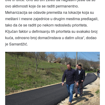
ovo aktivnosti koje će se raditi permanentno.
Mehanizacija se odavde premešta na lokacije koja su
meštani i mesne zajednice u drugim mestima predlagali,
tako da će se raditi po nekom redosledu prioriteta.
Ključan faktor u definisanju tih prioriteta su svakako broj
kuća, odnosno broj domaćinstava u datim ulica”, dodao
je Samardžić.