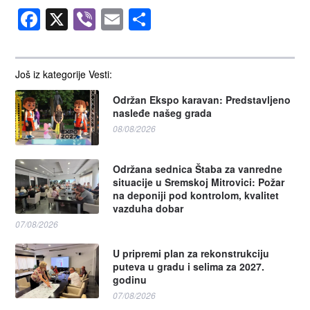
Facebook
X
Viber
Email
Share
Još iz kategorije Vesti:
Održan Ekspo karavan: Predstavljeno
nasleđe našeg grada
08/08/2026
Održana sednica Štaba za vanredne
situacije u Sremskoj Mitrovici: Požar
na deponiji pod kontrolom, kvalitet
vazduha dobar
07/08/2026
U pripremi plan za rekonstrukciju
puteva u gradu i selima za 2027.
godinu
07/08/2026