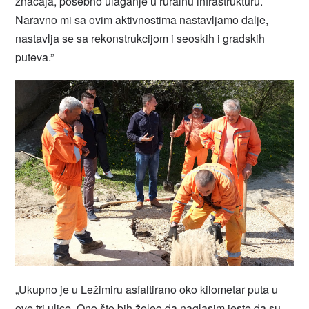
značaja, posebno ulaganje u ruralnu infrastrukturu.
Naravno mi sa ovim aktivnostima nastavljamo dalje,
nastavlja se sa rekonstrukcijom i seoskih i gradskih
puteva.”
„Ukupno je u Ležimiru asfaltirano oko kilometar puta u
ove tri ulice. Ono što bih želeo da naglasim jeste da su