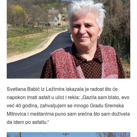
Svetlana Babić iz Ležimira iskazala je radost što će
napokon imati asfalt u ulici i rekla: „Gazila sam blato, evo
već 40 godina, zahvaljujem se mnogo Gradu Sremska
Mitrovica i meštanima puno sam srećna što sam doživela
da idem po asfaltu.”