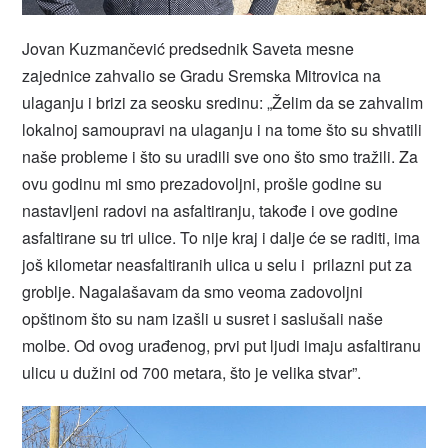
Jovan Kuzmančević predsednik Saveta mesne
zajednice zahvalio se Gradu Sremska Mitrovica na
ulaganju i brizi za seosku sredinu: „Želim da se zahvalim
lokalnoj samoupravi na ulaganju i na tome što su shvatili
naše probleme i što su uradili sve ono što smo tražili. Za
ovu godinu mi smo prezadovoljni, prošle godine su
nastavljeni radovi na asfaltiranju, takođe i ove godine
asfaltirane su tri ulice. To nije kraj i dalje će se raditi, ima
još kilometar neasfaltiranih ulica u selu i prilazni put za
groblje. Nagalašavam da smo veoma zadovoljni
opštinom što su nam izašli u susret i saslušali naše
molbe. Od ovog urađenog, prvi put ljudi imaju asfaltiranu
ulicu u dužini od 700 metara, što je velika stvar”.