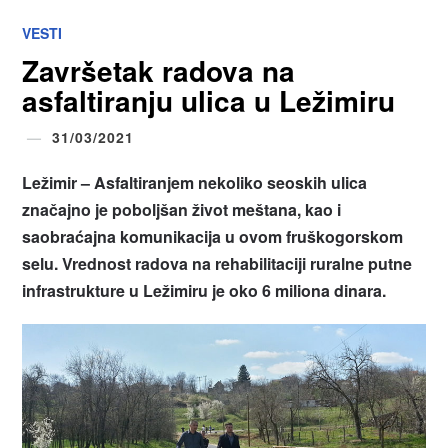
VESTI
Završetak radova na
asfaltiranju ulica u Ležimiru
31/03/2021
Ležimir – Asfaltiranjem nekoliko seoskih ulica
značajno je poboljšan život meštana, kao i
saobraćajna komunikacija u ovom fruškogorskom
selu. Vrednost radova na rehabilitaciji ruralne putne
infrastrukture u Ležimiru je oko 6 miliona dinara.