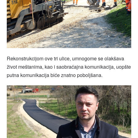
Rekonstrukcijom ove tri ulice, umnogome se olakšava
život meštanima, kao i saobraćajna komunikacija, uopšte
putna komunikacija biće znatno poboljšana.