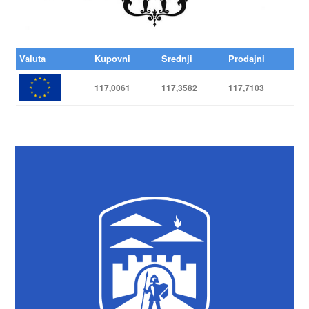
Valuta
Kupovni
Srednji
Prodajni
117,0061
117,3582
117,7103