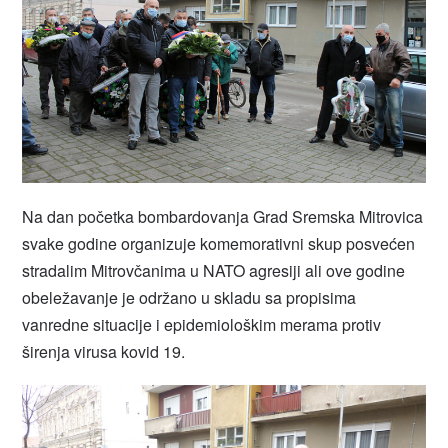
Na dan početka bombardovanja Grad Sremska Mitrovica
svake godine organizuje komemorativni skup posvećen
stradalim Mitrovčanima u NATO agresiji ali ove godine
obeležavanje je održano u skladu sa propisima
vanrednе situacije i epidemiološkim merama protiv
širenja virusa kovid 19.