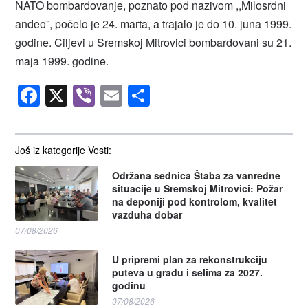
NATO bombardovanje, poznato pod nazivom ,,Milosrdni
anđeo”, počelo je 24. marta, a trajalo je do 10. juna 1999.
godine. Ciljevi u Sremskoj Mitrovici bombardovani su 21.
maja 1999. godine.
Facebook
X
Viber
Email
Share
Još iz kategorije Vesti:
Održana sednica Štaba za vanredne
situacije u Sremskoj Mitrovici: Požar
na deponiji pod kontrolom, kvalitet
vazduha dobar
07/08/2026
U pripremi plan za rekonstrukciju
puteva u gradu i selima za 2027.
godinu
07/08/2026