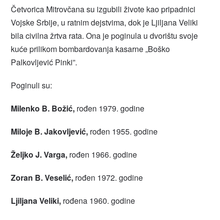
Četvorica Mitrovčana su izgubili živote kao pripadnici
Vojske Srbije, u ratnim dejstvima, dok je Ljiljana Veliki
bila civilna žrtva rata. Ona je poginula u dvorištu svoje
kuće prilikom bombardovanja kasarne „Boško
Palkovljević Pinki”.
Poginuli su:
Milenko B. Božić,
rođen 1979. godine
Miloje B. Jakovljević,
rođen 1955. godine
Željko J. Varga,
rođen 1966. godine
Zoran B. Veselić,
rođen 1972. godine
Ljiljana Veliki,
rođena 1960. godine