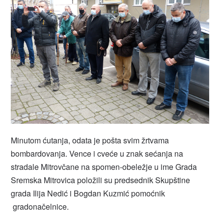
Minutom ćutanja, odata je pošta svim žrtvama
bombardovanja. Vence i cveće u znak sećanja na
stradale Mitrovčane na spomen-obeležje u ime Grada
Sremska Mitrovica položili su predsednik Skupštine
grada Ilija Nedić i Bogdan Kuzmić pomoćnik
gradonačelnice.