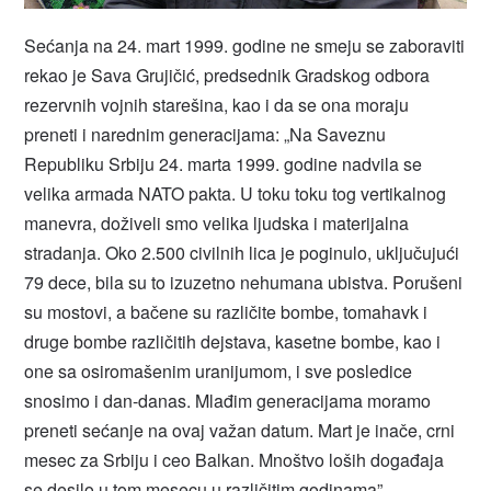
Sećanja na 24. mart 1999. godine ne smeju se zaboraviti
rekao je Sava Grujičić, predsednik Gradskog odbora
rezervnih vojnih starešina, kao i da se ona moraju
preneti i narednim generacijama: „Na Saveznu
Republiku Srbiju 24. marta 1999. godine nadvila se
velika armada NATO pakta. U toku toku tog vertikalnog
manevra, doživeli smo velika ljudska i materijalna
stradanja. Oko 2.500 civilnih lica je poginulo, uključujući
79 dece, bila su to izuzetno nehumana ubistva. Porušeni
su mostovi, a bačene su različite bombe, tomahavk i
druge bombe različitih dejstava, kasetne bombe, kao i
one sa osiromašenim uranijumom, i sve posledice
snosimo i dan-danas. Mlađim generacijama moramo
preneti sećanje na ovaj važan datum. Mart je inače, crni
mesec za Srbiju i ceo Balkan. Mnoštvo loših događaja
se desilo u tom mesecu u različitim godinama”.