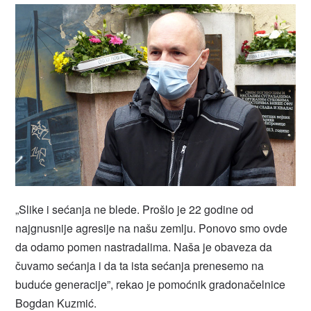
„Slike i sećanja ne blede. Prošlo je 22 godine od
najgnusnije agresije na našu zemlju. Ponovo smo ovde
da odamo pomen nastradalima. Naša je obaveza da
čuvamo sećanja i da ta ista sećanja prenesemo na
buduće generacije”, rekao je pomoćnik gradonačelnice
Bogdan Kuzmić.