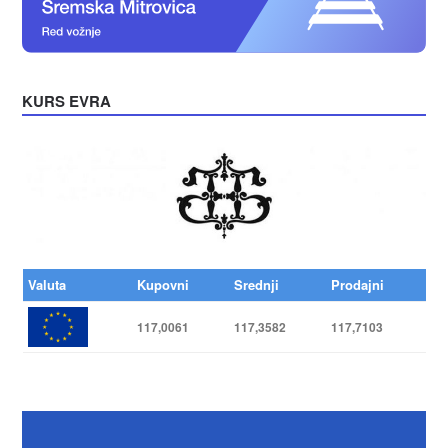
KURS EVRA
Valuta
Kupovni
Srednji
Prodajni
117,0061
117,3582
117,7103