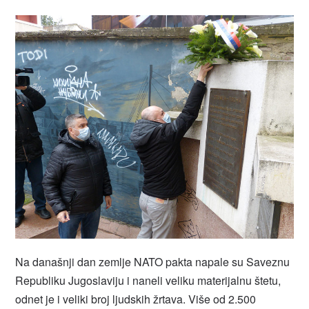
Na današnji dan zemlje NATO pakta napale su Saveznu
Republiku Jugoslaviju i naneli veliku materijalnu štetu,
odnet je i veliki broj ljudskih žrtava. Više od 2.500