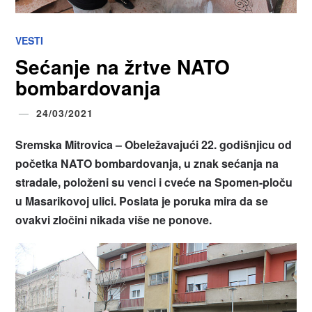
VESTI
Sećanje na žrtve NATO
bombardovanja
24/03/2021
Sremska Mitrovica – Obeležavajući 22. godišnjicu od
početka NATO bombardovanja, u znak sećanja na
stradale, položeni su venci i cveće na Spomen-ploču
u Masarikovoj ulici. Poslata je poruka mira da se
ovakvi zločini nikada više ne ponove.