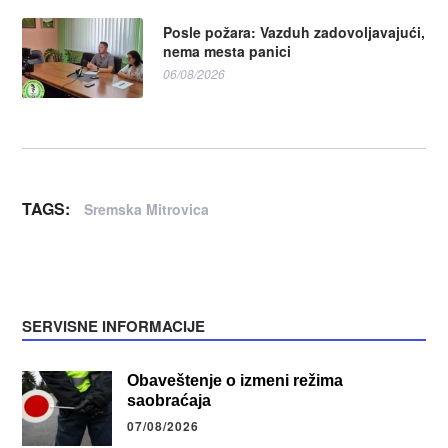
Posle požara: Vazduh zadovoljavajući,
nema mesta panici
06/08/2026
TAGS:
Sremska Mitrovica
SERVISNE INFORMACIJE
Obaveštenje o izmeni režima
saobraćaja
07/08/2026