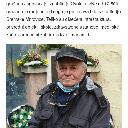
građana Jugoslavije izgubilo je živote, a više od 12.500
građana je ranjeno, od čega je pet žrtava bilo sa teritorije
Sremske Mitrovice. Teško su oštećeni infrastruktura,
privredni objekti, škole, zdravstvene ustanove, medijske
kuće, spomenici kulture, crkve i manastiri.