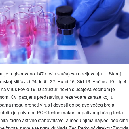
je registrovano 147 novih slučajeva obeljevanja. U Staroj
skoj Mitrovici 24, Inđiji 22, Rumi 16, Šid 13, Pećinci 10, Irig 4
 na virus kovid 19. U strukturi novih slučajeva većinom je
om. Ovi pacijenti predstavljaju rezervoare zaraze koji u
bama mogu preneti virus i dovesti do pojave većeg broja
bolelih je potvrđen PCR testom nakon negativnog brzog testa.
nira radno aktivno stanovništvo, a među njima najveći deo čine
e života, navela je prim. dr Nada Zec Petković direktor Zavoda