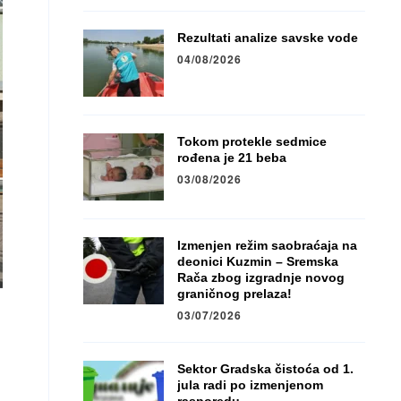
Rezultati analize savske vode
04/08/2026
Tokom protekle sedmice
rođena je 21 beba
03/08/2026
Izmenjen režim saobraćaja na
deonici Kuzmin – Sremska
Rača zbog izgradnje novog
graničnog prelaza!
03/07/2026
Sektor Gradska čistoća od 1.
jula radi po izmenjenom