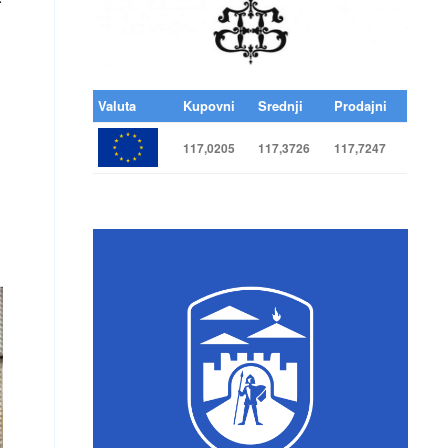
Valuta
Kupovni
Srednji
Prodajni
117,0205
117,3726
117,7247