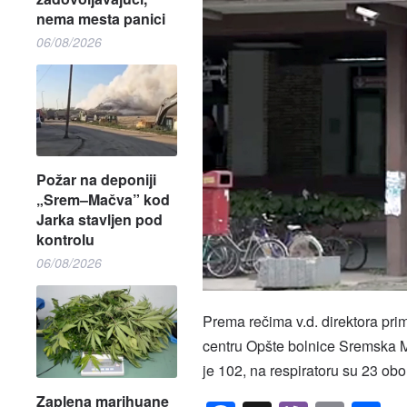
nema mesta panici
06/08/2026
Požar na deponiji
„Srem–Mačva” kod
Jarka stavljen pod
kontrolu
06/08/2026
Prema rečima v.d. direktora pr
centru Opšte bolnice Sremska Mit
je 102, na respiratoru su 23 obo
Zaplena marihuane