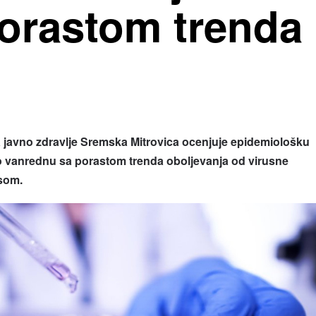
orastom trenda
 javno zdravlje Sremska Mitrovica ocenjuje epidemiološku
 vanrednu sa porastom trenda oboljevanja od virusne
usom.