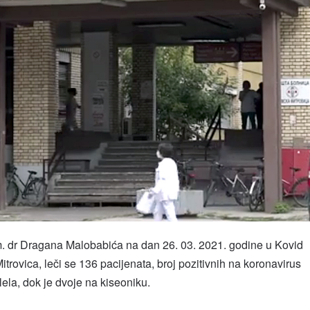
im. dr Dragana Malobabića na dan 26. 03. 2021. godine u Kovid
rovica, leči se 136 pacijenata, broj pozitivnih na koronavirus
lela, dok je dvoje na kiseoniku.