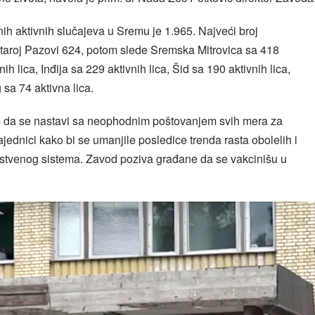
nih aktivnih slučajeva u Sremu je 1.965. Najveći broj
u Staroj Pazovi 624, potom slede Sremska Mitrovica sa 418
ih lica, Inđija sa 229 aktivnih lica, Šid sa 190 aktivnih lica,
g sa 74 aktivna lica.
e da se nastavi sa neophodnim poštovanjem svih mera za
ednici kako bi se umanjile posledice trenda rasta obolelih i
stvenog sistema. Zavod poziva građane da se vakcinišu u