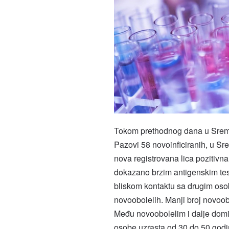
Tokom prethodnog dana u Sremu 
Pazovi 58 novoinficiranih, u Srem
nova registrovana lica pozitivna
dokazano brzim antigenskim test
bliskom kontaktu sa drugim oso
novoobolelih. Manji broj novoo
Među novoobolelim i dalje domi
osobe uzrasta od 30 do 50 godin