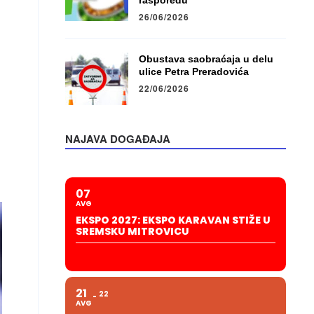
rasporedu
26/06/2026
Obustava saobraćaja u delu
ulice Petra Preradovića
22/06/2026
NAJAVA DOGAĐAJA
07
AVG
EKSPO 2027: EKSPO KARAVAN STIŽE U
SREMSKU MITROVICU
21
22
AVG