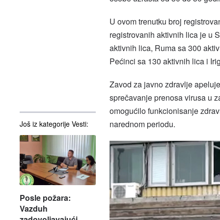
U ovom trenutku broj registrova
registrovanih aktivnih lica je 
aktivnih lica, Ruma sa 300 aktivn
Pećinci sa 130 aktivnih lica i Iri
Zavod za javno zdravlje apeluj
sprečavanje prenosa virusa u zaj
omogućilo funkcionisanje zdrav
narednom periodu.
Još iz kategorije Vesti:
Posle požara:
Vazduh
zadovoljavajući,