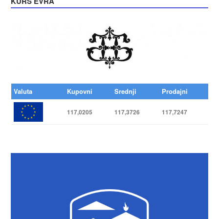
KURS EVRA
Valuta
Kupovni
Srednji
Prodajni
117,0205
117,3726
117,7247