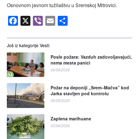
Osnovnom javnom tužilaštvu u Sremskoj Mitrovici.
Facebook
X
Viber
Email
Share
Još iz kategorije Vesti:
Posle požara: Vazduh zadovoljavajući,
nema mesta panici
06/08/2026
Požar na deponiji „Srem–Mačva” kod
Jarka stavljen pod kontrolu
06/08/2026
Zaplena marihuane
05/08/2026