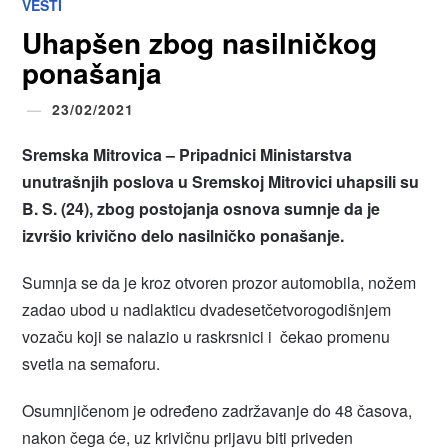
VESTI
Uhapšen zbog nasilničkog
ponašanja
23/02/2021
Sremska Mitrovica – Pripadnici Ministarstva
unutrašnjih poslova u Sremskoj Mitrovici uhapsili su
B. S. (24), zbog postojanja osnova sumnje da je
izvršio krivično delo nasilničko ponašanje.
Sumnja se da je kroz otvoren prozor automobila, nožem
zadao ubod u nadlakticu dvadesetčetvorogodišnjem
vozaču koji se nalazio u raskrsnici i čekao promenu
svetla na semaforu.
Osumnjičenom je određeno zadržavanje do 48 časova,
nakon čega će, uz krivičnu prijavu biti priveden