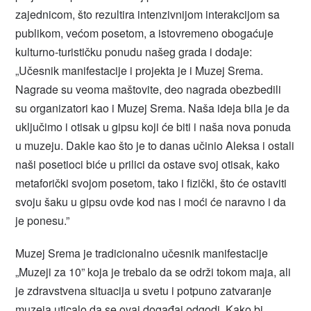
zajednicom, što rezultira intenzivnijom interakcijom sa
publikom, većom posetom, a istovremeno obogaćuje
kulturno-turističku ponudu našeg grada i dodaje:
„Učesnik manifestacije i projekta je i Muzej Srema.
Nagrade su veoma maštovite, deo nagrada obezbedili
su organizatori kao i Muzej Srema. Naša ideja bila je da
uključimo i otisak u gipsu koji će biti i naša nova ponuda
u muzeju. Dakle kao što je to danas učinio Aleksa i ostali
naši posetioci biće u prilici da ostave svoj otisak, kako
metaforički svojom posetom, tako i fizički, što će ostaviti
svoju šaku u gipsu ovde kod nas i moći će naravno i da
je ponesu.”
Muzej Srema je tradicionalno učesnik manifestacije
„Muzeji za 10” koja je trebalo da se održi tokom maja, ali
je zdravstvena situacija u svetu i potpuno zatvaranje
muzeja uticalo da se ovaj događaj odgodi. Kako bi