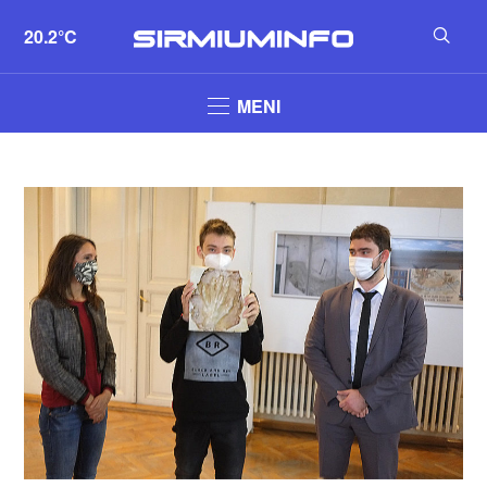
20.2°C
MENI