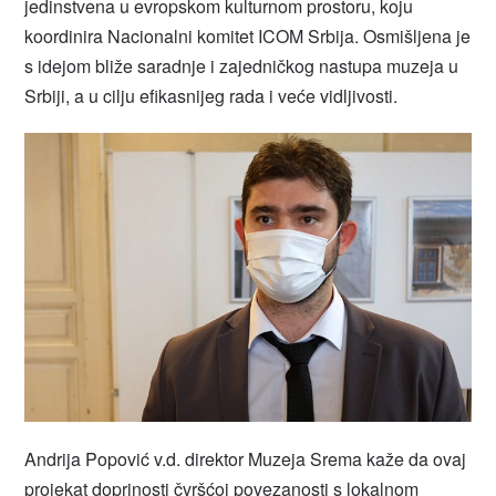
jedinstvena u evropskom kulturnom prostoru, koju
koordinira Nacionalni komitet ICOM Srbija. Osmišljena je
s idejom bliže saradnje i zajedničkog nastupa muzeja u
Srbiji, a u cilju efikasnijeg rada i veće vidljivosti.
Andrija Popović v.d. direktor Muzeja Srema kaže da ovaj
projekat doprinosti čvršćoj povezanosti s lokalnom