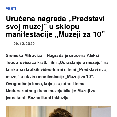
VESTI
Uručena nagrada „Predstavi
svoj muzej” u sklopu
manifestacije „Muzeji za 10”
09/12/2020
Sremska Mitrovica – Nagrada je uručena Aleksi
Teodoroviću za kratki film „Odrastanje u muzeju” na
konkursu kratkih video-formi o temi „Predstavi svoj
muzej” u okviru manifestacije „Muzeji za 10”.
Ovogodišnja tema, koja je ujedno i tema
Međunarodnog dana muzeja bila je: Muzeji za
jednakost: Raznolikost inkluzija.