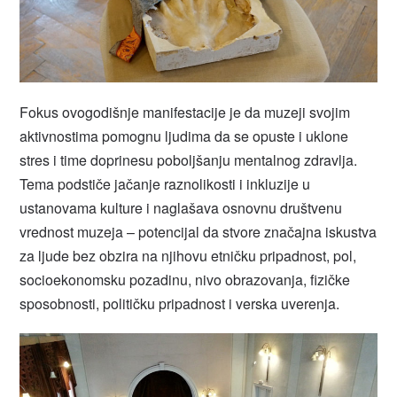
Fokus ovogodišnje manifestacije je da muzeji svojim
aktivnostima pomognu ljudima da se opuste i uklone
stres i time doprinesu poboljšanju mentalnog zdravlja.
Tema podstiče jačanje raznolikosti i inkluzije u
ustanovama kulture i naglašava osnovnu društvenu
vrednost muzeja – potencijal da stvore značajna iskustva
za ljude bez obzira na njihovu etničku pripadnost, pol,
socioekonomsku pozadinu, nivo obrazovanja, fizičke
sposobnosti, političku pripadnost i verska uverenja.