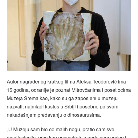
Autor nagrađenog kratkog filma Aleksa Teodorović ima
15 godina, odranije je poznat Mitrovčanima i posetiocima
Muzeja Srema kao, kako su ga zaposleni u muzeju
nazvali, najmlađi kustos u Srbiji i posebno po svom
nekadašnjem predavanju o dinosaurusima.
„U Muzeju sam bio od malih nogu, pratio sam sve
manifestacije, prvo kao posmatrač, a onda sam počeo i