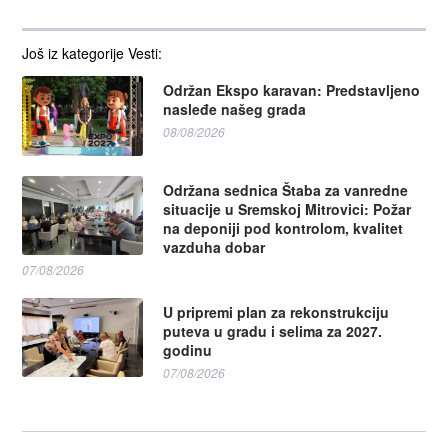
Još iz kategorije Vesti:
Održan Ekspo karavan: Predstavljeno
nasleđe našeg grada
08/08/2026
Održana sednica Štaba za vanredne
situacije u Sremskoj Mitrovici: Požar
na deponiji pod kontrolom, kvalitet
vazduha dobar
07/08/2026
U pripremi plan za rekonstrukciju
puteva u gradu i selima za 2027.
godinu
07/08/2026