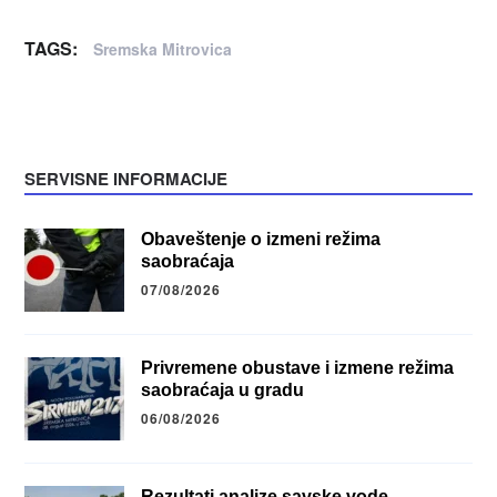
TAGS:
Sremska Mitrovica
SERVISNE INFORMACIJE
Obaveštenje o izmeni režima
saobraćaja
07/08/2026
Privremene obustave i izmene režima
saobraćaja u gradu
06/08/2026
Rezultati analize savske vode