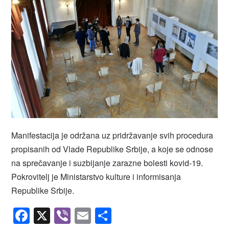
Manifestacija je održana uz pridržavanje svih procedura
propisanih od Vlade Republike Srbije, a koje se odnose
na sprečavanje i suzbijanje zarazne bolesti kovid-19.
Pokrovitelj je Ministarstvo kulture i informisanja
Republike Srbije.
Facebook
X
Viber
Email
Share