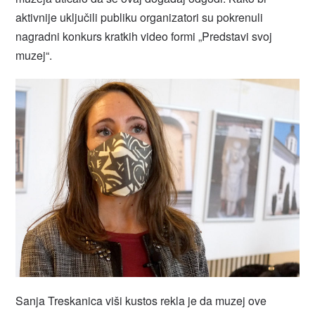
aktivnije uključili publiku organizatori su pokrenuli
nagradni konkurs kratkih video formi „Predstavi svoj
muzej“.
Sanja Treskanica viši kustos rekla je da muzej ove