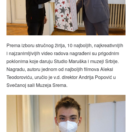
Prema izboru stručnog žirija, 10 najboljih, najkreativnijih
i najzanimljivijih video radova nagrađeni su prigodnim
poklonima koje daruju Studio Maruška i muzeji Srbije.
Nagradu, autoru jednom od najboljih filmova Aleksi
Teodoroviću, uručio je v.d. direktor Andrija Popović u
Svečanoj sali Muzeja Srema.