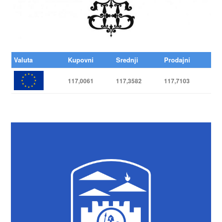
Valuta
Kupovni
Srednji
Prodajni
117,0061
117,3582
117,7103