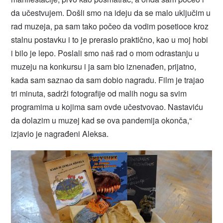
da učestvujem. Došli smo na ideju da se malo uključim u
rad muzeja, pa sam tako počeo da vodim posetioce kroz
stalnu postavku i to je preraslo praktično, kao u moj hobi
i bilo je lepo. Poslali smo naš rad o mom odrastanju u
muzeju na konkursu i ja sam bio iznenađen, prijatno,
kada sam saznao da sam dobio nagradu. Film je trajao
tri minuta, sadrži fotografije od malih nogu sa svim
programima u kojima sam ovde učestvovao. Nastaviću
da dolazim u muzej kad se ova pandemija okonča,“
izjavio je nagrađeni Aleksa.