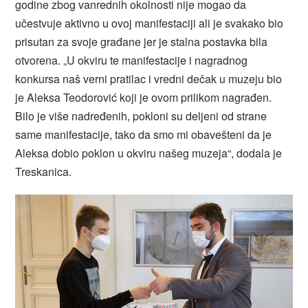
godine zbog vanrednih okolnosti nije mogao da
učestvuje aktivno u ovoj manifestaciji ali je svakako bio
prisutan za svoje građane jer je stalna postavka bila
otvorena. „U okviru te manifestacije i nagradnog
konkursa naš verni pratilac i vredni dečak u muzeju bio
je Aleksa Teodorović koji je ovom prilikom nagrađen.
Bilo je više nadređenih, pokloni su deljeni od strane
same manifestacije, tako da smo mi obavešteni da je
Aleksa dobio poklon u okviru našeg muzeja“, dodala je
Treskanica.