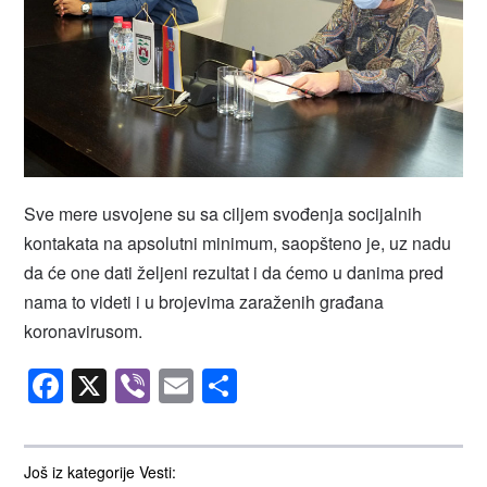
Sve mere usvojene su sa ciljem svođenja socijalnih
kontakata na apsolutni minimum, saopšteno je, uz nadu
da će one dati željeni rezultat i da ćemo u danima pred
nama to videti i u brojevima zaraženih građana
koronavirusom.
Facebook
X
Viber
Email
Share
Još iz kategorije Vesti: