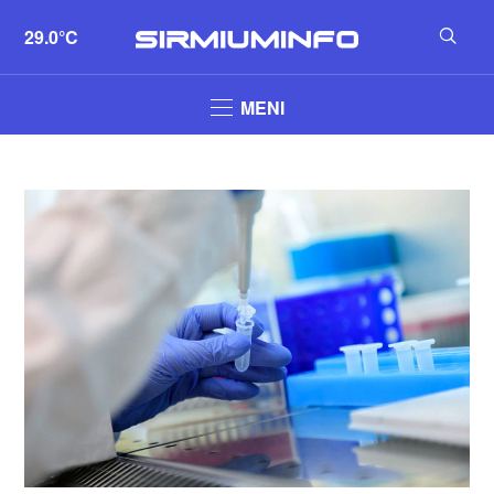
29.0°C
MENI