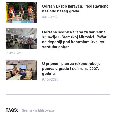
Održan Ekspo karavan: Predstavljeno
nasleđe našeg grada
08/08/2026
Održana sednica Štaba za vanredne
situacije u Sremskoj Mitrovici: Požar
na deponiji pod kontrolom, kvalitet
vazduha dobar
07/08/2026
U pripremi plan za rekonstrukciju
puteva u gradu i selima za 2027.
godinu
07/08/2026
TAGS:
Sremska Mitrovica