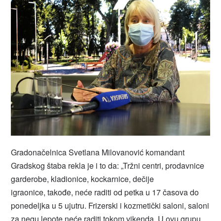
Gradonačelnica Svetlana Milovanović komandant
Gradskog štaba rekla je i to da: „Tržni centri, prodavnice
garderobe, kladionice, kockarnice, dečije
igraonice, takođe, neće raditi od petka u 17 časova do
ponedeljka u 5 ujutru. Frizerski i kozmetički saloni, saloni
za negu lepote neće raditi tokom vikenda. U ovu grupu