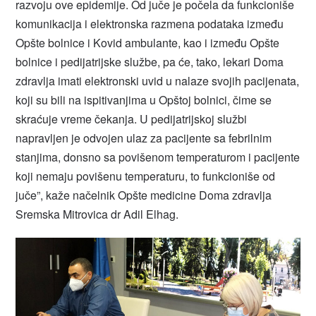
razvoju ove epidemije. Od juče je počela da funkcioniše
komunikacija i elektronska razmena podataka između
Opšte bolnice i Kovid ambulante, kao i između Opšte
bolnice i pedijatrijske službe, pa će, tako, lekari Doma
zdravlja imati elektronski uvid u nalaze svojih pacijenata,
koji su bili na ispitivanjima u Opštoj bolnici, čime se
skraćuje vreme čekanja. U pedijatrijskoj službi
napravljen je odvojen ulaz za pacijente sa febrilnim
stanjima, donsno sa povišenom temperaturom i pacijente
koji nemaju povišenu temperaturu, to funkcioniše od
juče”, kaže načelnik Opšte medicine Doma zdravlja
Sremska Mitrovica dr Adil Elhag.