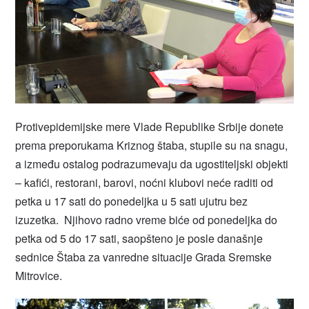
Protivepidemijske mere Vlade Republike Srbije donete
prema preporukama Kriznog štaba, stupile su na snagu,
a između ostalog podrazumevaju da ugostiteljski objekti
– kafići, restorani, barovi, noćni klubovi neće raditi od
petka u 17 sati do ponedeljka u 5 sati ujutru bez
izuzetka. Njihovo radno vreme biće od ponedeljka do
petka od 5 do 17 sati, saopšteno je posle današnje
sednice Štaba za vanredne situacije Grada Sremske
Mitrovice.