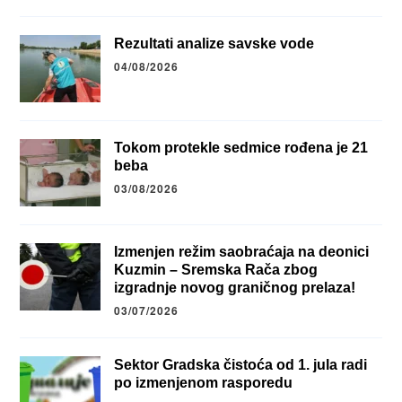
Rezultati analize savske vode
04/08/2026
Tokom protekle sedmice rođena je 21
beba
03/08/2026
Izmenjen režim saobraćaja na deonici
Kuzmin – Sremska Rača zbog
izgradnje novog graničnog prelaza!
03/07/2026
Sektor Gradska čistoća od 1. jula radi
po izmenjenom rasporedu