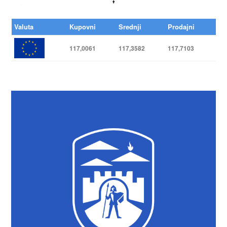
Valuta
Kupovni
Srednji
Prodajni
117,0061
117,3582
117,7103