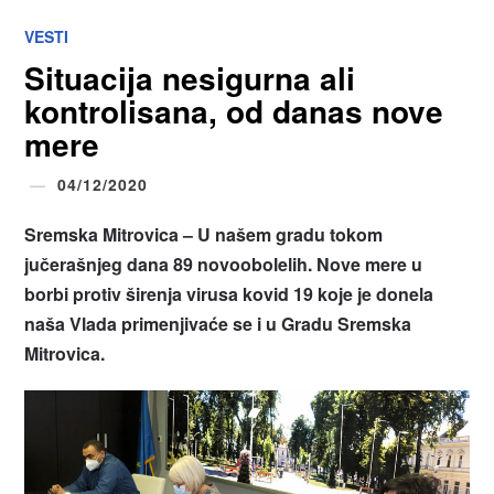
VESTI
Situacija nesigurna ali
kontrolisana, od danas nove
mere
04/12/2020
Sremska Mitrovica – U našem gradu tokom
jučerašnjeg dana 89 novoobolelih. Nove mere u
borbi protiv širenja virusa kovid 19 koje je donela
naša Vlada primenjivaće se i u Gradu Sremska
Mitrovica.