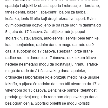
spadaju i objekti iz oblasti sporta i rekreacije – teretane,
fitnes-centri, bazeni, spa-centri, baloni za fudbal,
košarku, tenis ili bilo koji drugi rekreativni sport. Svim
ovim objektima dozvoljeno je da rade radnim danima od
5 ujutru do 17 časova. Zanatlijske radnje poput
stolarskih, staklarskih, auto-servisi, servisi bele tehnike,
kao i menjačnice, radnim danom mogu da rade do 21
čas, a subotom do 17 časova. Restorani brze hrane
radiće radnim danom do 17 časova, dok tokom čitave
nedelje nesmetano mogu da dostavljaju hranu. Trafike
mogu da rade do 21 čas svakog dana, apoteke,
ordinacije i laboratorije koje pružaju medicinske usluge
takođe, a pijaca će radnim danima biti otvorena do 17, a
vikendom do 15 časova. Benzinske pumpe (delatnost
prodaje goriva) mogu da rade non-stop, svakoga dana
bez ograničenja. Sportski objekti se mogu koristiti i