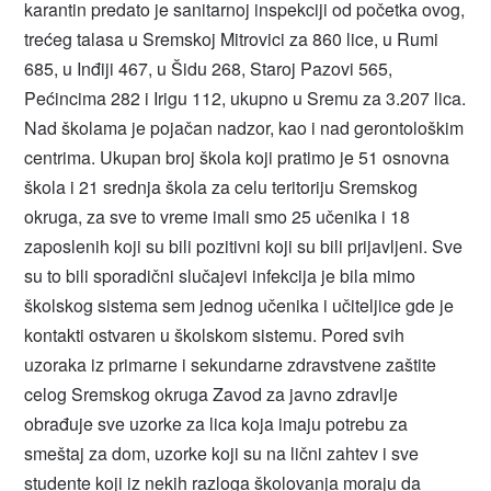
karantin predato je sanitarnoj inspekciji od početka ovog,
trećeg talasa u Sremskoj Mitrovici za 860 lice, u Rumi
685, u Inđiji 467, u Šidu 268, Staroj Pazovi 565,
Pećincima 282 i Irigu 112, ukupno u Sremu za 3.207 lica.
Nad školama je pojačan nadzor, kao i nad gerontološkim
centrima. Ukupan broj škola koji pratimo je 51 osnovna
škola i 21 srednja škola za celu teritoriju Sremskog
okruga, za sve to vreme imali smo 25 učenika i 18
zaposlenih koji su bili pozitivni koji su bili prijavljeni. Sve
su to bili sporadični slučajevi infekcija je bila mimo
školskog sistema sem jednog učenika i učiteljice gde je
kontakti ostvaren u školskom sistemu. Pored svih
uzoraka iz primarne i sekundarne zdravstvene zaštite
celog Sremskog okruga Zavod za javno zdravlje
obrađuje sve uzorke za lica koja imaju potrebu za
smeštaj za dom, uzorke koji su na lični zahtev i sve
studente koji iz nekih razloga školovanja moraju da