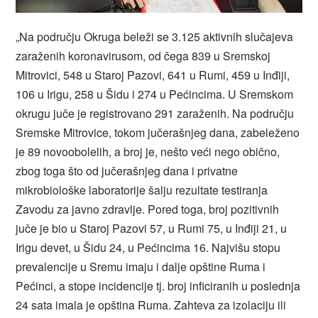
„Na području Okruga beleži se 3.125 aktivnih slučajeva
zaraženih koronavirusom, od čega 839 u Sremskoj
Mitrovici, 548 u Staroj Pazovi, 641 u Rumi, 459 u Inđiji,
106 u Irigu, 258 u Šidu i 274 u Pećincima. U Sremskom
okrugu juče je registrovano 291 zaraženih. Na području
Sremske Mitrovice, tokom jučerašnjeg dana, zabeleženo
je 89 novoobolelih, a broj je, nešto veći nego obično,
zbog toga što od jučerašnjeg dana i privatne
mikrobiološke laboratorije šalju rezultate testiranja
Zavodu za javno zdravlje. Pored toga, broj pozitivnih
juče je bio u Staroj Pazovi 57, u Rumi 75, u Inđiji 21, u
Irigu devet, u Šidu 24, u Pećincima 16. Najvišu stopu
prevalencije u Sremu imaju i dalje opštine Ruma i
Pećinci, a stope incidencije tj. broj inficiranih u poslednja
24 sata imala je opština Ruma. Zahteva za izolaciju ili