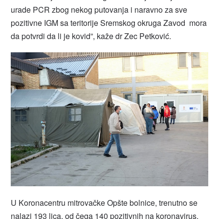
urade PCR zbog nekog putovanja i naravno za sve
pozitivne IGM sa teritorije Sremskog okruga Zavod mora
da potvrdi da li je kovid”, kaže dr Zec Petković.
U Koronacentru mitrovačke Opšte bolnice, trenutno se
nalazi 193 lica, od čega 140 pozitivnih na koronavirus.