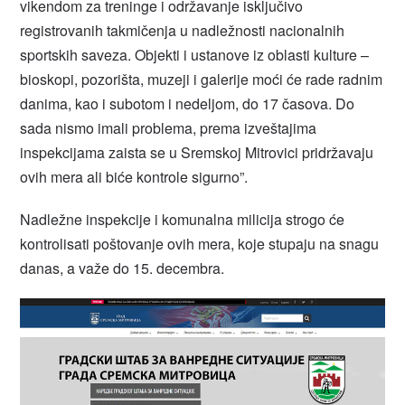
vikendom za treninge i održavanje isključivo
registrovanih takmičenja u nadležnosti nacionalnih
sportskih saveza. Objekti i ustanove iz oblasti kulture –
bioskopi, pozorišta, muzeji i galerije moći će rade radnim
danima, kao i subotom i nedeljom, do 17 časova. Do
sada nismo imali problema, prema izveštajima
inspekcijama zaista se u Sremskoj Mitrovici pridržavaju
ovih mera ali biće kontrole sigurno”.
Nadležne inspekcije i komunalna milicija strogo će
kontrolisati poštovanje ovih mera, koje stupaju na snagu
danas, a važe do 15. decembra.