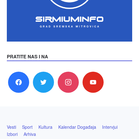
PRATITE NAS I NA
facebook
twitter
instagram
youtube
Vesti
Sport
Kultura
Kalendar Događaja
Intervjui
Izbori
Arhiva