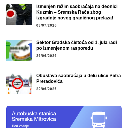
Izmenjen režim saobraćaja na deonici
Kuzmin – Sremska Rača zbog
izgradnje novog graničnog prelaza!
03/07/2026
Sektor Gradska čistoća od 1. jula radi
po izmenjenom rasporedu
26/06/2026
Obustava saobraćaja u delu ulice Petra
Preradovića
22/06/2026