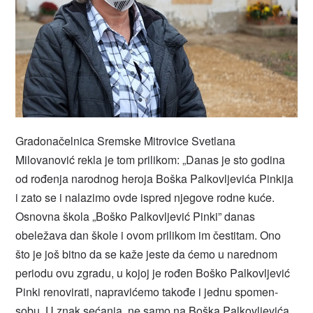
Gradonačelnica Sremske Mitrovice Svetlana
Milovanović rekla je tom prilikom: „Danas je sto godina
od rođenja narodnog heroja Boška Palkovljevića Pinkija
i zato se i nalazimo ovde ispred njegove rodne kuće.
Osnovna škola „Boško Palkovljević Pinki” danas
obeležava dan škole i ovom prilikom im čestitam. Ono
što je još bitno da se kaže jeste da ćemo u narednom
periodu ovu zgradu, u kojoj je rođen Boško Palkovljević
Pinki renovirati, napravićemo takođe i jednu spomen-
sobu. U znak sećanja, ne samo na Boška Palkovljevića