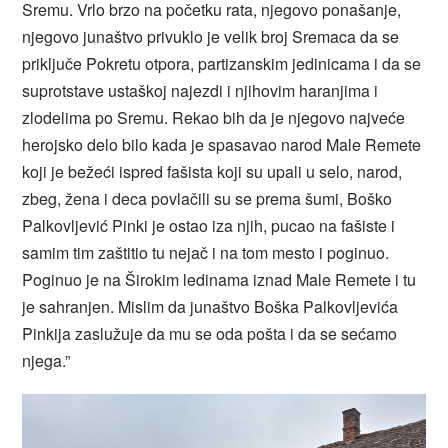
Sremu. Vrlo brzo na početku rata, njegovo ponašanje,
njegovo junaštvo privuklo je velik broj Sremaca da se
priključe Pokretu otpora, partizanskim jedinicama i da se
suprotstave ustaškoj najezdi i njihovim haranjima i
zlodelima po Sremu. Rekao bih da je njegovo najveće
herojsko delo bilo kada je spasavao narod Male Remete
koji je bežeći ispred fašista koji su upali u selo, narod,
zbeg, žena i deca povlačili su se prema šumi, Boško
Palkovljević Pinki je ostao iza njih, pucao na fašiste i
samim tim zaštitio tu nejač i na tom mesto i poginuo.
Poginuo je na Širokim ledinama iznad Male Remete i tu
je sahranjen. Mislim da junaštvo Boška Palkovljevića
Pinkija zaslužuje da mu se oda pošta i da se sećamo
njega.”