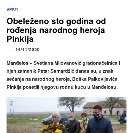
VESTI
Obeleženo sto godina od
rođenja narodnog heroja
Pinkija
14/11/2020
Manđelos – Svetlana Milovanović gradonačelnica i
njen zamenik Petar Samardžić danas su, u znak
sećanja na narodnog heroja, Boška Palkovljevića
Pinkija posetili njegovu rodnu kuću u Manđelosu.