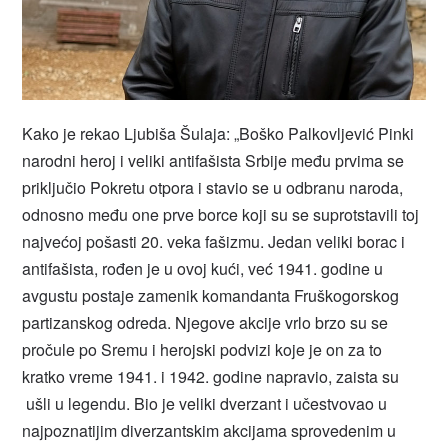
Kako je rekao Ljubiša Šulaja: „Boško Palkovljević Pinki
narodni heroj i veliki antifašista Srbije među prvima se
priključio Pokretu otpora i stavio se u odbranu naroda,
odnosno među one prve borce koji su se suprotstavili toj
najvećoj pošasti 20. veka fašizmu. Jedan veliki borac i
antifašista, rođen je u ovoj kući, već 1941. godine u
avgustu postaje zamenik komandanta Fruškogorskog
partizanskog odreda. Njegove akcije vrlo brzo su se
pročule po Sremu i herojski podvizi koje je on za to
kratko vreme 1941. i 1942. godine napravio, zaista su
ušli u legendu. Bio je veliki dverzant i učestvovao u
najpoznatijim diverzantskim akcijama sprovedenim u