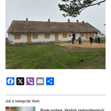
Facebook
X
Viber
Email
Share
Još iz kategorije Vesti:
Posle požara: Vazduh zadovoljavajući,