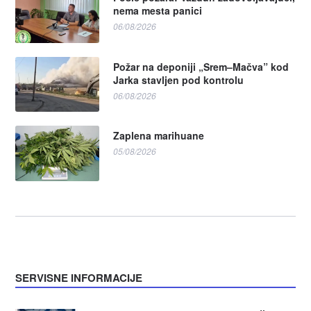
nema mesta panici
06/08/2026
Požar na deponiji „Srem–Mačva” kod
Jarka stavljen pod kontrolu
06/08/2026
Zaplena marihuane
05/08/2026
SERVISNE INFORMACIJE