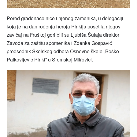
Pored gradonačelnice i njenog zamenika, u delegaciji
koja je na dan rođenja heroja Pinkija posetila njegov
zavičaj na Fruškoj gori bili su Ljubiša Šulaja direktor
Zavoda za zaštitu spomenika i Zdenka Gospavić
predsednik Školskog odbora Osnovne škole „Boško
Palkovljević Pinki” u Sremskoj Mitrovici.