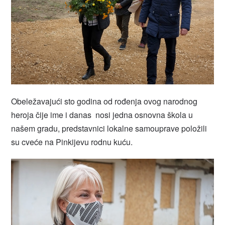
Obeležavajući sto godina od rođenja ovog narodnog
heroja čije ime i danas nosi jedna osnovna škola u
našem gradu, predstavnici lokalne samouprave položili
su cveće na Pinkijevu rodnu kuću.