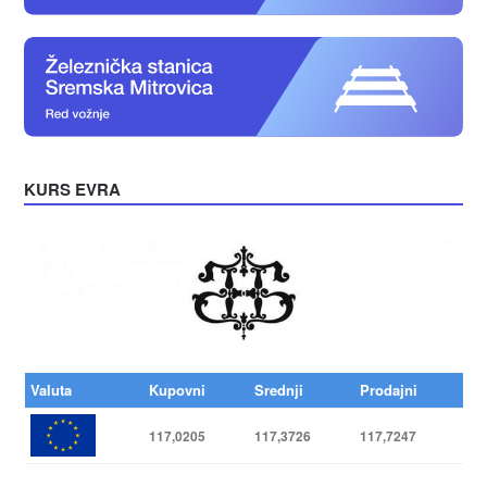
KURS EVRA
Valuta
Kupovni
Srednji
Prodajni
117,0205
117,3726
117,7247