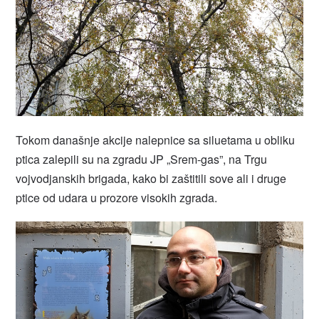
Tokom današnje akcije nalepnice sa siluetama u obliku
ptica zalepili su na zgradu JP „Srem-gas”, na Trgu
vojvodjanskih brigada, kako bi zaštitili sove ali i druge
ptice od udara u prozore visokih zgrada.