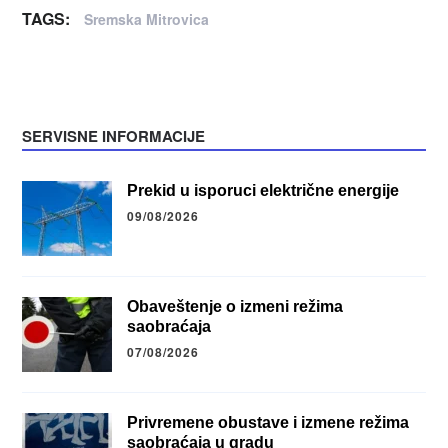
TAGS:
Sremska Mitrovica
SERVISNE INFORMACIJE
Prekid u isporuci električne energije
09/08/2026
Obaveštenje o izmeni režima
saobraćaja
07/08/2026
Privremene obustave i izmene režima
saobraćaja u gradu