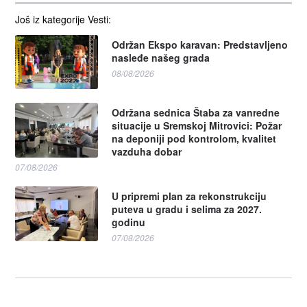
Još iz kategorije Vesti:
Održan Ekspo karavan: Predstavljeno
nasleđe našeg grada
08/08/2026
Održana sednica Štaba za vanredne
situacije u Sremskoj Mitrovici: Požar
na deponiji pod kontrolom, kvalitet
vazduha dobar
07/08/2026
U pripremi plan za rekonstrukciju
puteva u gradu i selima za 2027.
godinu
07/08/2026