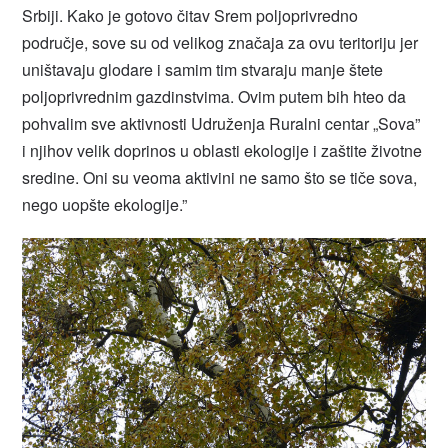
Srbiji. Kako je gotovo čitav Srem poljoprivredno
područje, sove su od velikog značaja za ovu teritoriju jer
uništavaju glodare i samim tim stvaraju manje štete
poljoprivrednim gazdinstvima. Ovim putem bih hteo da
pohvalim sve aktivnosti Udruženja Ruralni centar „Sova”
i njihov velik doprinos u oblasti ekologije i zaštite životne
sredine. Oni su veoma aktivini ne samo što se tiče sova,
nego uopšte ekologije.”