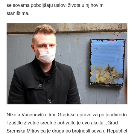
se sovama poboljšaju uslovi života u njihovim
staništima.
Nikola Vučenović u ime Gradske uprave za poljoprivredu
i zaštitu životne sredine pohvalio je ovu akciju: „Grad
Sremska Mitrovica je druga po brojnosti sova u Republici