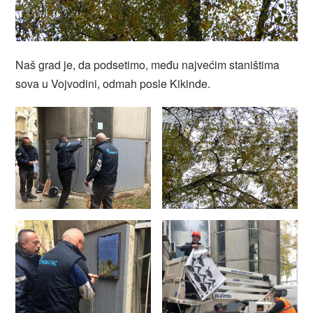
Naš grad je, da podsetimo, među najvećim staništima
sova u Vojvodini, odmah posle Kikinde.