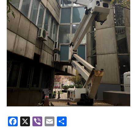
Facebook
X
Viber
Email
Share