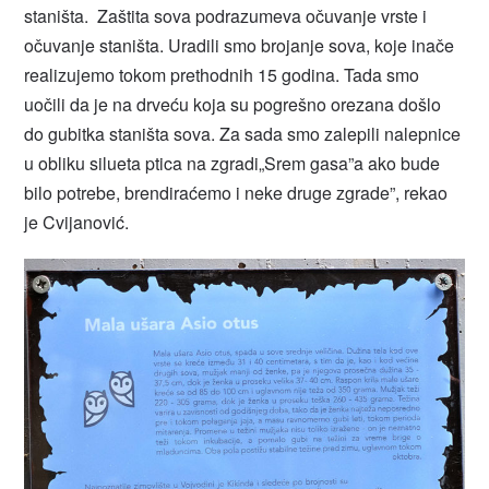
staništa. Zaštita sova podrazumeva očuvanje vrste i
očuvanje staništa. Uradili smo brojanje sova, koje inače
realizujemo tokom prethodnih 15 godina. Tada smo
uočili da je na drveću koja su pogrešno orezana došlo
do gubitka staništa sova. Za sada smo zalepili nalepnice
u obliku silueta ptica na zgradi„Srem gasa”a ako bude
bilo potrebe, brendiraćemo i neke druge zgrade”, rekao
je Cvijanović.