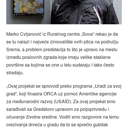
Marko Cvijanović iz Ruralnog centra „Sova” rekao je da
se tu nalazi i najveće zimovalište ovih ptica na području
Srema, a problem predstavlja to što je upravo na mestu
između poslovnih zgrada koje imaju velike staklene
površine sa kojima se one u letu sudaraju i tako često
stradaju.
„Ovaj projekat se sprovodi preko programa „Uradi za svoj
grad”, koji finasira ORCA uz pomoć Američke agencije
za međunarodni razvoj (USAID). Za ovaj projekat smo
sarađivali sa Gradskom upravom za poljoprivredu i
očuvanje životne sredine. Vodili smo razgovore na temu
orezivanja drveća u gradu da bi se sprečio gubitak