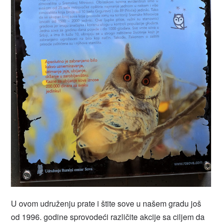
U ovom udruženju prate i štite sove u našem gradu još
od 1996. godine sprovodeći različite akcije sa ciljem da