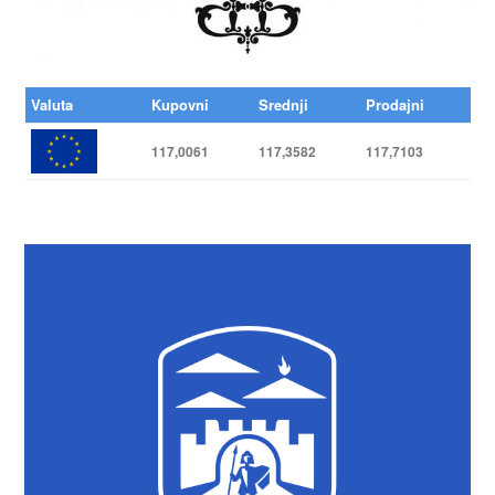
Valuta
Kupovni
Srednji
Prodajni
117,0061
117,3582
117,7103