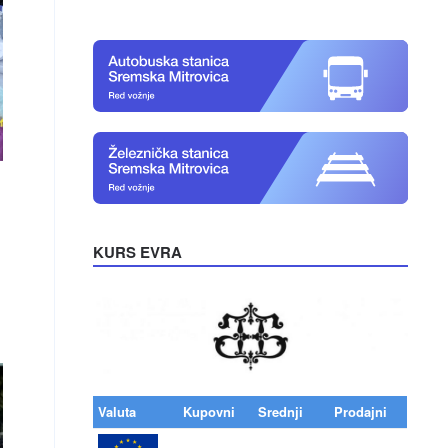
KURS EVRA
Valuta
Kupovni
Srednji
Prodajni