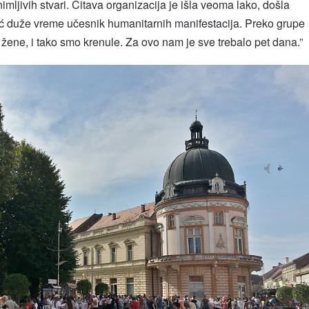
imljivih stvari. Čitava organizacija je išla veoma lako, došla
ć duže vreme učesnik humanitarnih manifestacija. Preko grupe
 žene, i tako smo krenule. Za ovo nam je sve trebalo pet dana.”