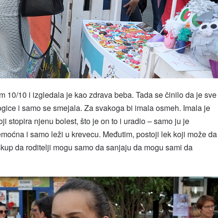
10/10 i izgledala je kao zdrava beba. Tada se činilo da je sve
 nogice i samo se smejala. Za svakoga bi imala osmeh. Imala je
ji stopira njenu bolest, što je on to i uradio – samo ju je
emoćna i samo leži u krevecu. Međutim, postoji lek koji može da
iko skup da roditelji mogu samo da sanjaju da mogu sami da