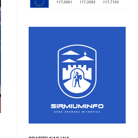
117,0061
117,3582
117,7103