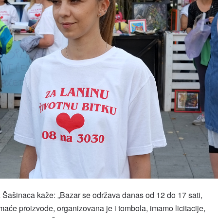
z Šašinaca kaže: „Bazar se održava danas od 12 do 17 sati,
aće proizvode, organizovana je i tombola, imamo licitacije,