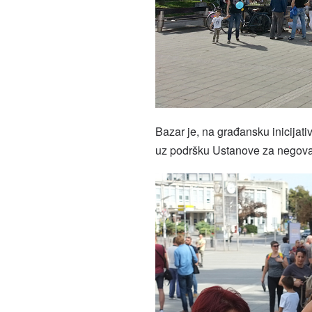
Bazar je, na građansku inicijat
uz podršku Ustanove za negovan