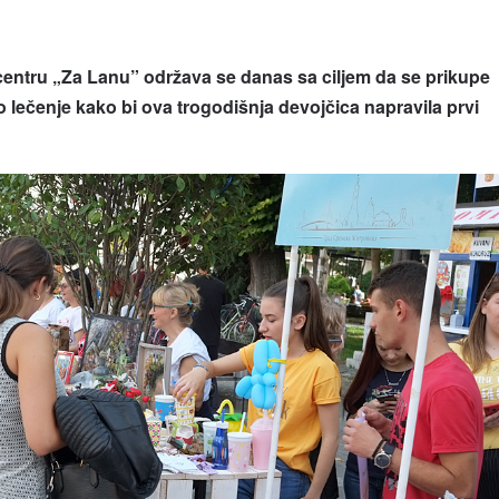
centru „Za Lanu” održava se danas sa ciljem da se prikupe
o lečenje kako bi ova trogodišnja devojčica napravila prvi