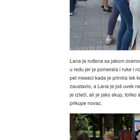
Lana je rođena sa jakom ocenom 
u redu jer je pomerala i ruke i
pet meseci kada je primila lek ko
zaustavio, a Lana je još uvek n
je izleči, ali je jako skup, tol
prikupe novac.