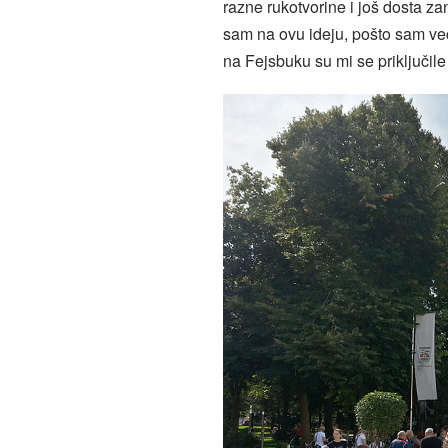
razne rukotvorine i još dosta zan
sam na ovu ideju, pošto sam ve
na Fejsbuku su mi se priključile