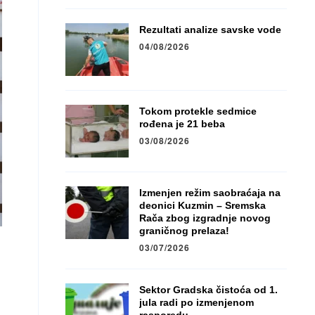
Rezultati analize savske vode
04/08/2026
Tokom protekle sedmice
rođena je 21 beba
03/08/2026
Izmenjen režim saobraćaja na
deonici Kuzmin – Sremska
Rača zbog izgradnje novog
graničnog prelaza!
03/07/2026
Sektor Gradska čistoća od 1.
jula radi po izmenjenom