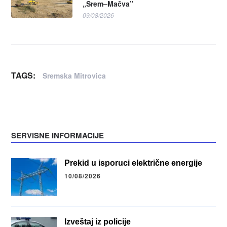
„Srem–Mačva”
09/08/2026
TAGS:
Sremska Mitrovica
SERVISNE INFORMACIJE
Prekid u isporuci električne energije
10/08/2026
Izveštaj iz policije