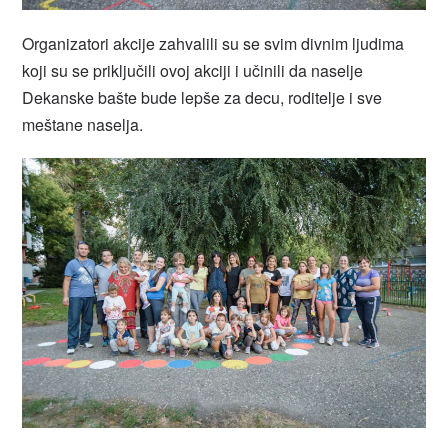
Organizatori akcije zahvalili su se svim divnim ljudima
koji su se priključili ovoj akciji i učinili da naselje
Dekanske bašte bude lepše za decu, roditelje i sve
meštane naselja.