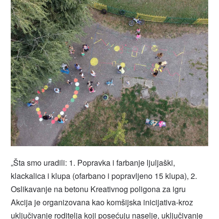
„Šta smo uradili: 1. Popravka i farbanje ljuljaški,
klackalica i klupa (ofarbano i popravljeno 15 klupa), 2.
Oslikavanje na betonu Kreativnog poligona za igru
Akcija je organizovana kao komšijska inicijativa-kroz
uključivanje roditelja koji posećuju naselje, uključivanje