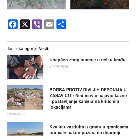
Facebook
X
Viber
Email
Share
Još iz kategorije Vesti:
Uhapšen zbog sumnje u tešku krađu
10/08/2026
BORBA PROTIV DIVLJIH DEPONIJA U
ZASAVICI II: Nedimović najavio kazne
i postavljanje kamera na kritičnim
lokacijama
10/08/2026
Kvalitet vazduha u gradu u granicama
normale nakon požara na deponiji