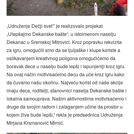
„Udruženje Dečji svet
”
je realizovalo projekat
„Ulepšajmo Dekanske bašte”, u istoimenom naselju
Dekanac u Sremskoj Mitrovici. Kroz popravku rekvizita
za igru, omogućili smo da se ljuljaške i klupe koriste a
oslikavanjem kreativnog poligona omogućićemo da
boravak dece u naselju bude lepši i ispunjeniji kroz igru.
Na ovaj način motivisaćemo decu da uče kroz igru kako
da čuvamo našu okolinu. Najveću korist od naše akcije
imaju deca, roditelji, stanovnici naselja Dekanske bašte i
lokalna samouprava. Našim aktivnostima motivisaćemo i
druge da svojim radom i zalaganjem učine da prostor u
kojem žive bude lepši,” rekla je predsednica Udruženja
Mirjana Krsmanović Mirnić.