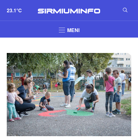
23.1°C
MENI