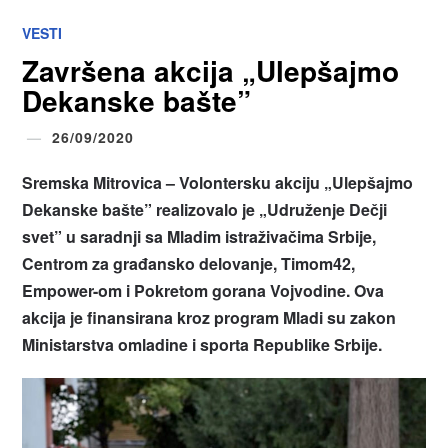
VESTI
Završena akcija „Ulepšajmo
Dekanske bašte”
26/09/2020
Sremska Mitrovica – Volontersku akciju „Ulepšajmo
Dekanske bašte” realizovalo je „Udruženje Dečji
svet” u saradnji sa Mladim istraživačima Srbije,
Centrom za građansko delovanje, Timom42,
Empower-om i Pokretom gorana Vojvodine. Ova
akcija je finansirana kroz program Mladi su zakon
Ministarstva omladine i sporta Republike Srbije.