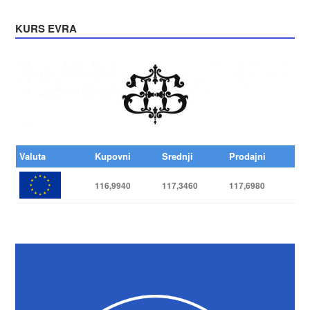
KURS EVRA
Valuta
Kupovni
Srednji
Prodajni
116,9940
117,3460
117,6980