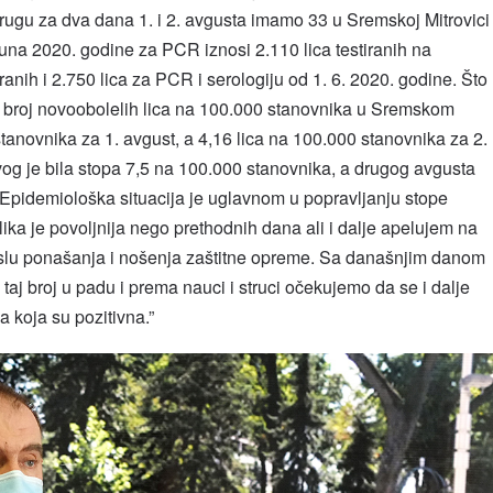
rugu za dva dana 1. i 2. avgusta imamo 33 u Sremskoj Mitrovici
juna 2020. godine za PCR iznosi 2.110 lica testiranih na
ranih i 2.750 lica za PCR i serologiju od 1. 6. 2020. godine. Što
o broj novoobolelih lica na 100.000 stanovnika u Sremskom
tanovnika za 1. avgust, a 4,16 lica na 100.000 stanovnika za 2.
vog je bila stopa 7,5 na 100.000 stanovnika, a drugog avgusta
 Epidemiološka situacija je uglavnom u popravljanju stope
ika je povoljnija nego prethodnih dana ali i dalje apelujem na
mislu ponašanja i nošenja zaštitne opreme. Sa današnjim danom
 taj broj u padu i prema nauci i struci očekujemo da se i dalje
a koja su pozitivna.”