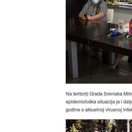
Na teritoriji Grada Sremska Mit
epidemiološka situacija je i dalj
godine o aktuelnoj virusnoj infek