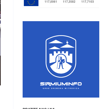
117,0061
117,3582
117,7103