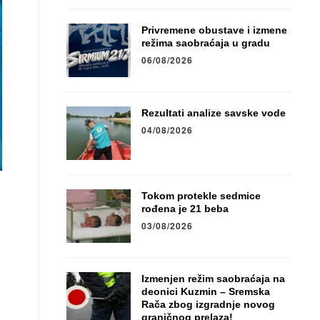
Privremene obustave i izmene
režima saobraćaja u gradu
06/08/2026
Rezultati analize savske vode
04/08/2026
Tokom protekle sedmice
rođena je 21 beba
03/08/2026
Izmenjen režim saobraćaja na
deonici Kuzmin – Sremska
Rača zbog izgradnje novog
graničnog prelaza!