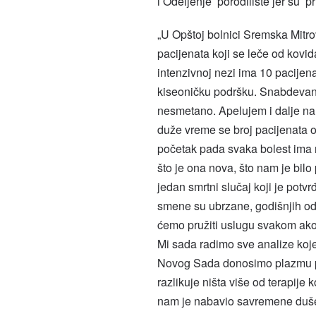
i Odeljenje porodilište jer su pr
„U Opštoj bolnici Sremska Mitro
pacijenata koji se leče od kovid
intenzivnoj nezi ima 10 pacijenata
kiseoničku podršku. Snabdevanj
nesmetano. Apelujem i dalje na 
duže vreme se broj pacijenata o
početak pada svaka bolest ima n
što je ona nova, što nam je bil
jedan smrtni slučaj koji je potvr
smene su ubrzane, godišnjih od
ćemo pružiti uslugu svakom ako 
Mi sada radimo sve analize koje 
Novog Sada donosimo plazmu pac
razlikuje ništa više od terapij
nam je nabavio savremene dušek