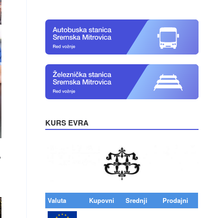
KURS EVRA
,
Valuta
Kupovni
Srednji
Prodajni