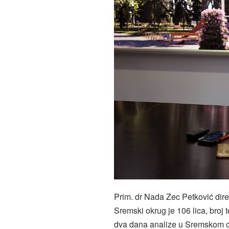
Prim. dr Nada Zec Petković direk
Sremski okrug je 106 lica, broj t
dva dana analize u Sremskom o