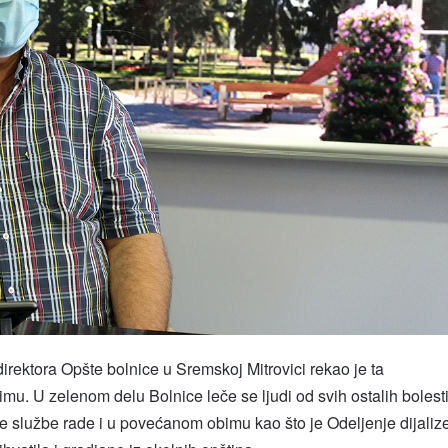
ektora Opšte bolnice u Sremskoj Mitrovici rekao je ta
žimu. U zelenom delu Bolnice leče se ljudi od svih ostalih bolest
 službe rade i u povećanom obimu kao što je Odeljenje dijaliz