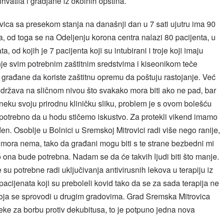
ihvatila i gradjane iz okolnih opština.
vica sa presekom stanja na današnji dan u 7 sati ujutru ima 90
a, od toga se na Odeljenju korona centra nalazi 80 pacijenta, u
, od kojih je 7 pacijenta koji su intubirani i troje koji imaju
e svim potrebnim zaštitnim sredstvima i kiseonikom teče
građane da koriste zaštitnu opremu da poštuju rastojanje. Već
država na sličnom nivou što svakako mora biti ako ne pad, bar
eku svoju prirodnu kliničku sliku, problem je s ovom bolešću
o potrebno da u hodu stičemo iskustvo. Za protekli vikend imamo
đen. Osoblje u Bolnici u Sremskoj Mitrovici radi više nego ranije,
mora nema, tako da građani mogu biti s te strane bezbedni mi
ona bude potrebna. Nadam se da će takvih ljudi biti što manje.
su potrebne radi uključivanja antivirusnih lekova u terapiju iz
ijenata koji su preboleli kovid tako da se za sada terapija ne
e koja se sprovodi u drugim gradovima. Grad Sremska Mitrovica
e za borbu protiv dekubitusa, to je potpuno jedna nova