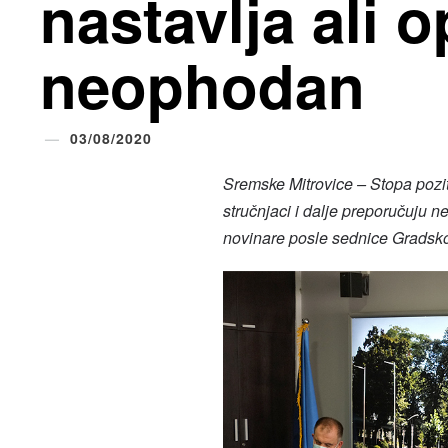
nastavlja ali o
neophodan
03/08/2020
Sremske Mitrovice – Stopa pozit
stručnjaci i dalje preporučuju 
novinare posle sednice Gradsko