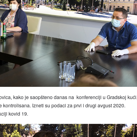
rovica, kako je saopšteno danas na konferenciji u Gradskoj kući
e kontrolisana. Izneti su podaci za prvi i drugi avgust 2020.
ciji kovid 19.