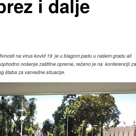
prez i dalje
ivnosti
na virus kovid 19
je u blagom padu u našem gradu ali
neophodno nošenje zaštitne opreme, rečeno je na konferenciji z
g štaba za vanredne situacije.