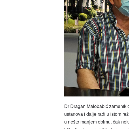
Dr Dragan Malobabić zamenik dir
ustanova i dalje radi u istom re
u nešto manjem obimu, čak neke