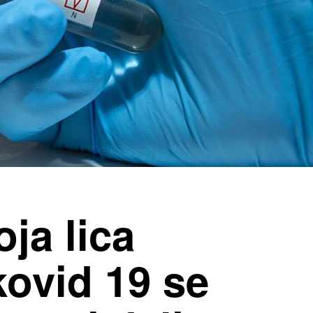
ja lica
kovid 19 se