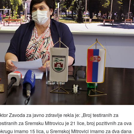
tor Zavoda za javno zdravlje rekla je: „Broj testiranih za
estiranih za Sremsku Mitrovicu je 21 lice, broj pozitivnih za ova
krugu imamo 15 lica, u Sremskoj Mitrovici imamo za dva dana