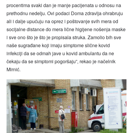
procentima svaki dan je manje pacijenata u odnosu na
prethodnu nedelju. Ovi podaci Doma zdravlja ohrabruju
ali i dalje upućuju na oprez i poštovanje svih mera od
socijalne distance do mera lične higijene nošenja maske
i sve ono što je što je propisala struka. Zamolio bih sve
naše sugrađane koji imaju simptome slične kovid
infekciji da se odmah jave u kovid ambulantu da ne
čekaju da se simptomi pogoršaju”, rekao je načelnik
Mirnić.