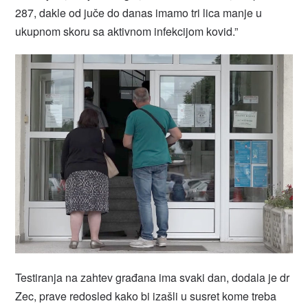
287, dakle od juče do danas imamo tri lica manje u
ukupnom skoru sa aktivnom infekcijom kovid.”
Testiranja na zahtev građana ima svaki dan, dodala je dr
Zec, prave redosled kako bi izašli u susret kome treba