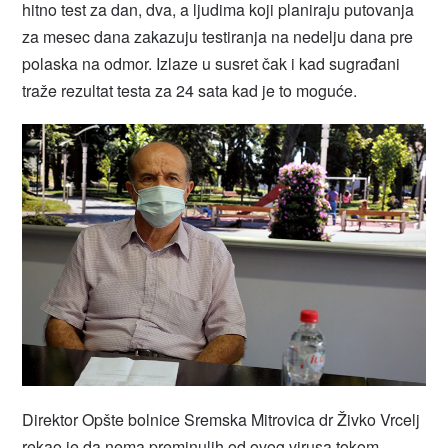
hitno test za dan, dva, a ljudima koji planiraju putovanja
za mesec dana zakazuju testiranja na nedelju dana pre
polaska na odmor. Izlaze u susret čak i kad sugrađani
traže rezultat testa za 24 sata kad je to moguće.
Direktor Opšte bolnice Sremska Mitrovica dr Živko Vrcelj
rekao je da nema preminulih od ovog virusa tokom