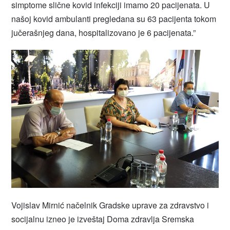
simptome slične kovid infekciji imamo 20 pacijenata. U
našoj kovid ambulanti pregledana su 63 pacijenta tokom
jučerašnjeg dana, hospitalizovano je 6 pacijenata.”
Vojislav Mirnić načelnik Gradske uprave za zdravstvo i
socijalnu izneo je izveštaj Doma zdravlja Sremska