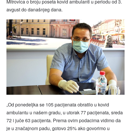
Mitrovica o broju poseta kovid ambulanti u periodu od 3.
avgust do današnjeg dana.
„Od ponedeljka se 105 pacijenata obratilo u kovid
ambulantu u našem gradu, u utorak 77 pacijenata, sreda
72 i juče 63 pacijenta. Prema ovim podacima vidimo da
je u značajnom padu, gotovo 25% ako govorimo u