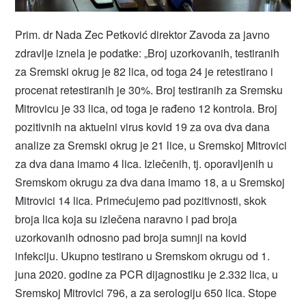
Prim. dr Nada Zec Petković direktor Zavoda za javno
zdravlje iznela je podatke: „Broj uzorkovanih, testiranih
za Sremski okrug je 82 lica, od toga 24 je retestirano i
procenat retestiranih je 30%. Broj testiranih za Sremsku
Mitrovicu je 33 lica, od toga je rađeno 12 kontrola. Broj
pozitivnih na aktuelni virus kovid 19 za ova dva dana
analize za Sremski okrug je 21 lice, u Sremskoj Mitrovici
za dva dana imamo 4 lica. Izlečenih, tj. oporavljenih u
Sremskom okrugu za dva dana imamo 18, a u Sremskoj
Mitrovici 14 lica. Primećujemo pad pozitivnosti, skok
broja lica koja su izlečena naravno i pad broja
uzorkovanih odnosno pad broja sumnji na kovid
infekciju. Ukupno testirano u Sremskom okrugu od 1.
juna 2020. godine za PCR dijagnostiku je 2.332 lica, u
Sremskoj Mitrovici 796, a za serologiju 650 lica. Stope