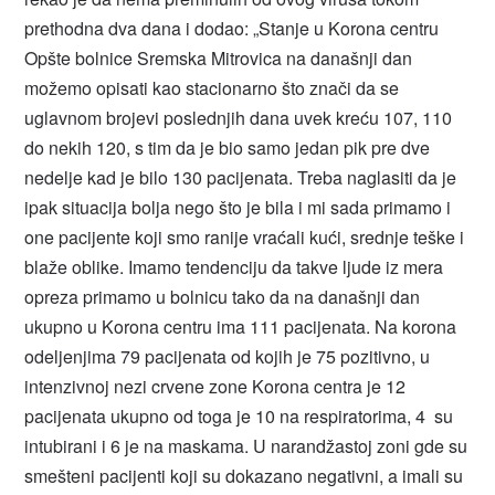
prethodna dva dana i dodao: „Stanje u Korona centru
Opšte bolnice Sremska Mitrovica na današnji dan
možemo opisati kao stacionarno što znači da se
uglavnom brojevi poslednjih dana uvek kreću 107, 110
do nekih 120, s tim da je bio samo jedan pik pre dve
nedelje kad je bilo 130 pacijenata. Treba naglasiti da je
ipak situacija bolja nego što je bila i mi sada primamo i
one pacijente koji smo ranije vraćali kući, srednje teške i
blaže oblike. Imamo tendenciju da takve ljude iz mera
opreza primamo u bolnicu tako da na današnji dan
ukupno u Korona centru ima 111 pacijenata. Na korona
odeljenjima 79 pacijenata od kojih je 75 pozitivno, u
intenzivnoj nezi crvene zone Korona centra je 12
pacijenata ukupno od toga je 10 na respiratorima, 4 su
intubirani i 6 je na maskama. U narandžastoj zoni gde su
smešteni pacijenti koji su dokazano negativni, a imali su