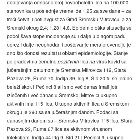
oboljevanja odnosno broj novoobolelih lica na 100.000
stanovnika u poslednje vreme ide 1,25 za sve dane – za
treći četvrti i peti avgust za Grad Sremsku Mitrovicu, a za
Sremski okrug 2,4; 1,28 i 4,8. Epidemiološka situacija se
poboljšava stope incidencije su i dalje u blagom padu
oprez i dalje neophodan i poštovanje mera prevencije je
ono što donosi rezultat u oblasti epidemiologije. Stanje
po gradovima trenutno
pozitivnih
lica
na
virus kovid sa
jučerašnjim datumom je Sremska Mitrovica 119, Stara
Pazova 26, Ruma 70, Inđija 39, Irig 8, Šid 20 tu se jedino
beleži skok i Pećinci 8 ali smo već danas imali još
izlečenih i već danas u Sremskoj Mitrovici ukupno
aktivnih ima 115 lica. Ukupno aktivnih lica u Sremskom
okrugu je 290 sa sa jučerašnjim danom. Podaci sa
današnjim danom su – Sremska Mitrovica 115 lica, Stara
Pazova 22, Ruma 67 lica sa aktivnom virusnom
infekcijom, Inđija 44 Irig 9, Šid 21 i Pećinci 9, ukupno