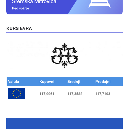
KURS EVRA
Valuta
Kupovni
Srednji
Prodajni
117,0061
117,3582
117,7103