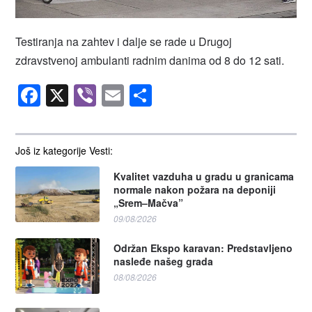
Testiranja na zahtev i dalje se rade u Drugoj
zdravstvenoj ambulanti radnim danima od 8 do 12 sati.
Facebook
X
Viber
Email
Share
Još iz kategorije Vesti:
Kvalitet vazduha u gradu u granicama
normale nakon požara na deponiji
„Srem–Mačva”
09/08/2026
Održan Ekspo karavan: Predstavljeno
nasleđe našeg grada
08/08/2026