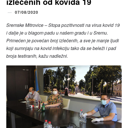
izlečenih od kovida 19
07/08/2020
Sremske Mitrovice – Stopa pozitivnosti na virus kovid 19
i dalje je u blagom padu u našem gradu i u Sremu.
Primećen je povećan broj izlečenih, a sve je manje ljudi
koji sumnjaju na kovid infekciju tako da se beleži i pad
broja testiranih, kažu nadležni.