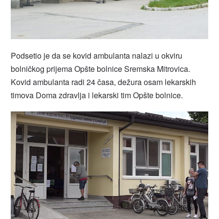
Podsetio je da se kovid ambulanta nalazi u okviru
bolničkog prijema Opšte bolnice Sremska Mitrovica.
Kovid ambulanta radi 24 časa, dežura osam lekarskih
timova Doma zdravlja i lekarski tim Opšte bolnice.