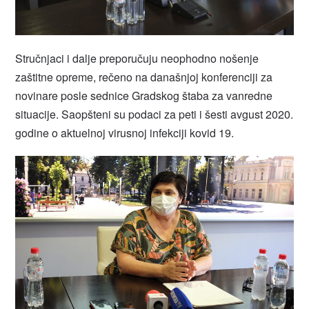
Stručnjaci i dalje preporučuju neophodno nošenje
zaštitne opreme, rečeno na današnjoj konferenciji za
novinare posle sednice Gradskog štaba za vanredne
situacije. Saopšteni su podaci za peti i šesti avgust 2020.
godine o aktuelnoj virusnoj infekciji kovid 19.