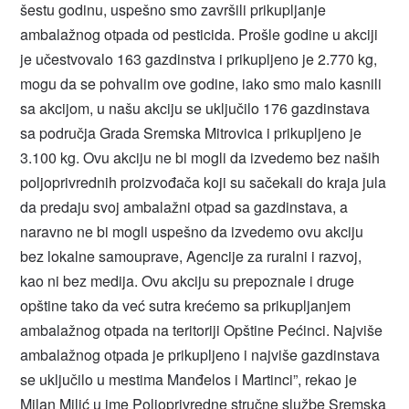
šestu godinu, uspešno smo završili prikupljanje
ambalažnog otpada od pesticida. Prošle godine u akciji
je učestvovalo 163 gazdinstva i prikupljeno je 2.770 kg,
mogu da se pohvalim ove godine, iako smo malo kasnili
sa akcijom, u našu akciju se uključilo 176 gazdinstava
sa područja Grada Sremska Mitrovica i prikupljeno je
3.100 kg. Ovu akciju ne bi mogli da izvedemo bez naših
poljoprivrednih proizvođača koji su sačekali do kraja jula
da predaju svoj ambalažni otpad sa gazdinstava, a
naravno ne bi mogli uspešno da izvedemo ovu akciju
bez lokalne samouprave, Agencije za ruralni i razvoj,
kao ni bez medija. Ovu akciju su prepoznale i druge
opštine tako da već sutra krećemo sa prikupljanjem
ambalažnog otpada na teritoriji Opštine Pećinci. Najviše
ambalažnog otpada je prikupljeno i najviše gazdinstava
se uključilo u mestima Manđelos i Martinci”, rekao je
Milan Milić u ime Poljoprivredne stručne službe Sremska