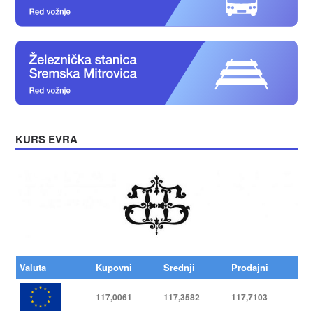
KURS EVRA
Valuta
Kupovni
Srednji
Prodajni
117,0061
117,3582
117,7103