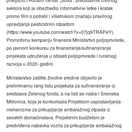
priključio i Ruralni centar „Sova“, predstavnik civilnog
sektora koji je obezbedio informativne letke i kratak
promo film o potrebi i višetrukom značaju pravilnog
upravljanja pesticidnim otpadom
(https://www.youtube.com/watch?v=07jq9TRAPeY).
Promotivnu kampanju finansira Ministartvo poljoprivrede,
po javnom konkursu za finansiranje/sufinansiranje
projekata udruženja u oblasti poljoprivrede i ruralnog
razvoja u 2020. godini.
Ministarstvo zaštite životne sredine objavilo je
preliminarnu rang listu projekata za sufinansiranje iz
sredstava Zelenog fonda, a na listi se našla i Sremska
Mitrovica, koja je konkurisala Projektom uspostavljanja
mehanizma za prikupljanje ambalažnog otpada iz
seoskih domaćinstava. Projektnim budžetom je
predviđena nabavka vozila za prikupljanje ambalažnog