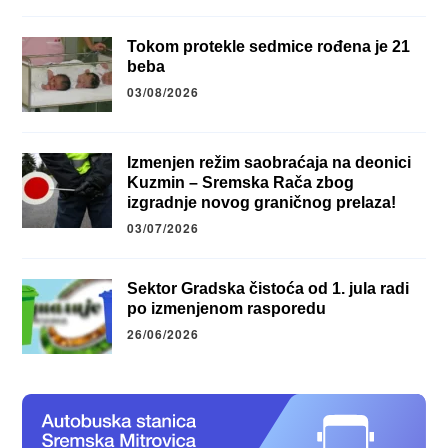
Tokom protekle sedmice rođena je 21
beba
03/08/2026
Izmenjen režim saobraćaja na deonici
Kuzmin – Sremska Rača zbog
izgradnje novog graničnog prelaza!
03/07/2026
Sektor Gradska čistoća od 1. jula radi
po izmenjenom rasporedu
26/06/2026