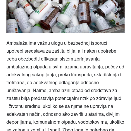
Ambalaža ima važnu ulogu u bezbednoj isporuci i
upotrebi sredstava za zaštitu bilja, ali nakon upotrebe
treba obezbediti efikasan sistem zbrinjavanja
ambalažnog otpada u svim fazama upravljanja, počev od
adekvatnog sakupljanja, preko transporta, skladištenja i
tretmana, do adekvatnog odlaganja odnosno
uništavanja. Naime, ambalažni otpad od sredstava za
zaštitu bilja predstavlja potencijalni rizik po zdravlje ljudi
i životnu sredinu, ukoliko se sa njime ne upravlja na
adekvatan način, odnosno ako završi u atarima, divljim
deponijama, komunalnom otpadu, vodotokovima, ukoliko
se zatrpa u zemlju ili spali. Zbog toga je potrebno da