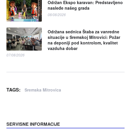
Održan Ekspo karavan: Predstavljeno
nasleđe našeg grada
08/08/2026
Održana sednica Štaba za vanredne
situacije u Sremskoj Mitrovici: Požar
na deponiji pod kontrolom, kvalitet
vazduha dobar
07/08/2026
TAGS:
Sremska Mitrovica
SERVISNE INFORMACIJE