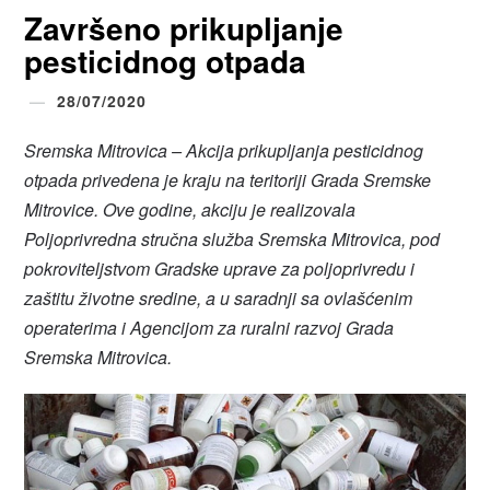
Završeno prikupljanje
pesticidnog otpada
28/07/2020
Sremska Mitrovica – Akcija prikupljanja pesticidnog
otpada privedena je kraju na teritoriji Grada Sremske
Mitrovice. Ove godine, akciju je realizovala
Poljoprivredna stručna služba Sremska Mitrovica, pod
pokroviteljstvom Gradske uprave za poljoprivredu i
zaštitu životne sredine, a u saradnji sa ovlašćenim
operaterima i Agencijom za ruralni razvoj Grada
Sremska Mitrovica.