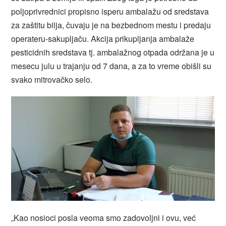
poljoprivrednici propisno isperu ambalažu od sredstava
za zaštitu bilja, čuvaju je na bezbednom mestu i predaju
operateru-sakupljaču. Akcija prikupljanja ambalaže
pesticidnih sredstava tj. ambalažnog otpada održana je u
mesecu julu u trajanju od 7 dana, a za to vreme obišli su
svako mitrovačko selo.
„Kao nosioci posla veoma smo zadovoljni i ovu, već