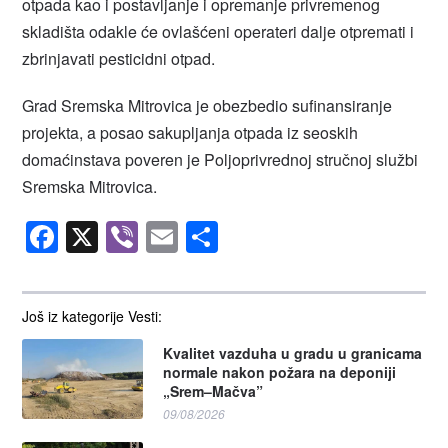
otpada kao i postavljanje i opremanje privremenog
skladišta odakle će ovlašćeni operateri dalje otpremati i
zbrinjavati pesticidni otpad.
Grad Sremska Mitrovica je obezbedio sufinansiranje
projekta, a posao sakupljanja otpada iz seoskih
domaćinstava poveren je Poljoprivrednoj stručnoj službi
Sremska Mitrovica.
Facebook
X
Viber
Email
Share
Još iz kategorije Vesti:
Kvalitet vazduha u gradu u granicama
normale nakon požara na deponiji
„Srem–Mačva”
09/08/2026