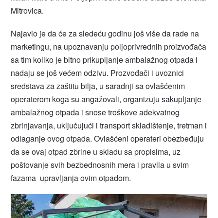
Mitrovica.
Najavio je da će za sledeću godinu još više da rade na
marketingu, na upoznavanju poljoprivrednih proizvođača
sa tim koliko je bitno prikupljanje ambalažnog otpada i
nadaju se još većem odzivu. Prozvođači i uvoznici
sredstava za zaštitu bilja, u saradnji sa ovlašćenim
operaterom koga su angažovali, organizuju sakupljanje
ambalažnog otpada i snose troškove adekvatnog
zbrinjavanja, uključujući i transport skladištenje, tretman i
odlaganje ovog otpada. Ovlašćeni operateri obezbeđuju
da se ovaj otpad zbrine u skladu sa propisima, uz
poštovanje svih bezbednosnih mera i pravila u svim
fazama upravljanja ovim otpadom.