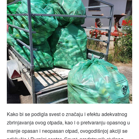
Kako bi se podigla svest o značaju i efektu adekvatnog
zbrinjavanja ovog otpada, kao i o pretvaranju opasnog u
manje opasan i neopasan otpad, ovogodišnjoj akciji se