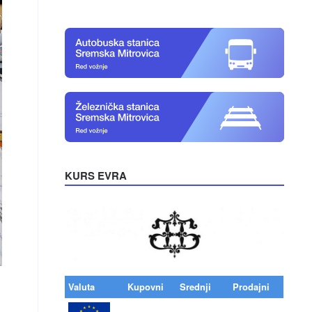
KURS EVRA
Valuta
Kupovni
Srednji
Prodajni