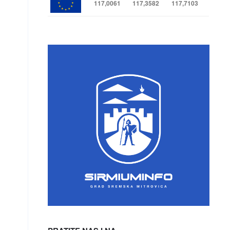
117,0061
117,3582
117,7103