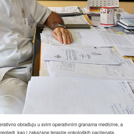
perativno obrađuju u svim operativnim granama medicine, a
i pregledi, kao i zakazane terapije onkoloških pacijenata.