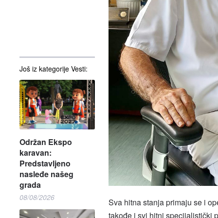
Još iz kategorije Vesti:
Održan Ekspo
karavan:
Predstavljeno
nasleđe našeg
grada
08/08/2026
Sva hitna stanja primaju se i o
takođe i svi hitni specijalističk