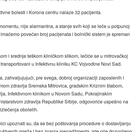
tivne bolesti i Korona centru nalaze 32 pacijenta.
momentu, nije alarmantna, a stanje svih koji se leče u potpunoj
 imaćemo povećan broj pacijenata i bolnički sistem je spreman
šom i srednje teškom kliničkom slikom, lečiće se u mitrovačkoj
ti transportovani u Infektivnu kliniku KC Vojvodine Novi Sad.
 zahvaljujujući, pre svega, dobroj organizaciji zaposlenih i
mom zdravlja Sremska Mitrovica, gradskim Kriznim štabom,
ja, Infektivnom klinikom u Novom Sadu, Pokrajinskim
inistarstvom zdravlja Republike Srbije, odgovoriće uspešno na
izlečenja obolelih.
nici upoznati su, da se bez poštovanja procedure o dostavljanju
društvenih mreža i bez znanja menadžmenta, iste nije dozvoljeno