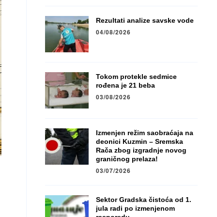
Rezultati analize savske vode
04/08/2026
Tokom protekle sedmice
rođena je 21 beba
03/08/2026
Izmenjen režim saobraćaja na
deonici Kuzmin – Sremska
Rača zbog izgradnje novog
graničnog prelaza!
03/07/2026
Sektor Gradska čistoća od 1.
jula radi po izmenjenom