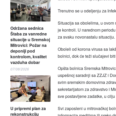
Trenutno se u odeljenju za Infek
Situacija sa obolelima, u ovom 
Održana sednica
je kontroli. U narednom periodu
Štaba za vanredne
za svaku novonastalu situaciju.
situacije u Sremskoj
Mitrovici: Požar na
Oboleli od korona virusa sa lak
deponiji pod
bolnici, dok će teži slučajevi bi
kontrolom, kvalitet
vazduha dobar
Opšta bolnica Sremska Mitrovica,
07/08/2026
uspešnoj saradnji sa ZZJZ i Do
svim sremskim domovima zdravl
sekretarijatom za zdravstvo i M
sve postavljene zadatke, u cilju 
U pripremi plan za
Svi zaposleni u mitrovačkoj bol
rekonstrukciju
informacija medijima ili preko 