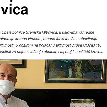
vica
 Opšte bolnice Sremska Mitrovica, u uslovima vanredne
pidemije korona virusom, uredno funkcionišu u obavljanju
ktivnosti. S obzirom na pojačanu aktivnost virusa COVID 19,
citeti za prijem i lečenje obolelih i taj broj iznosi 300 kreveta.