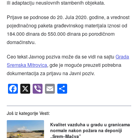
ili adaptaciju neuslovnih stambenih objekata.
Prijave se podnose do 20. Jula 2020. godine, a vrednost
pojedinačnog paketa građevinskog materijala iznosi od
184.000 dinara do 550.000 dinara po porodičnom
domaćinstvu.
Ceo tekst Javnog poziva može da se vidi na sajtu
Grada
Sremska Mitrovica
, gde je moguće preuzeti potrebna
dokumentacija za prijavu na Javni poziv.
Facebook
X
Viber
Email
Share
Još iz kategorije Vesti:
Kvalitet vazduha u gradu u granicama
normale nakon požara na deponiji
„Srem–Mačva”