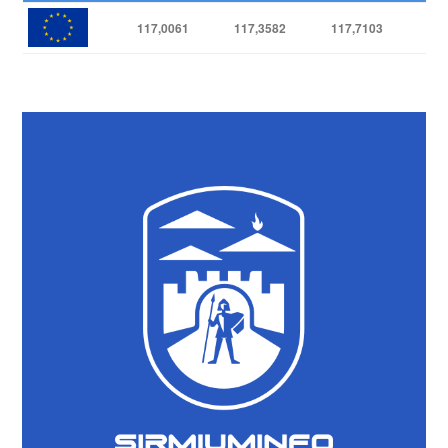
117,0061
117,3582
117,7103