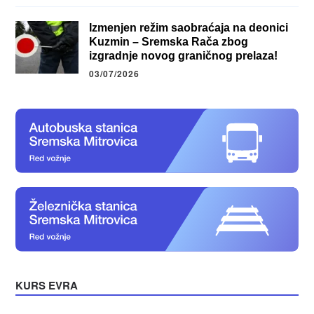
Izmenjen režim saobraćaja na deonici
Kuzmin – Sremska Rača zbog
izgradnje novog graničnog prelaza!
03/07/2026
KURS EVRA