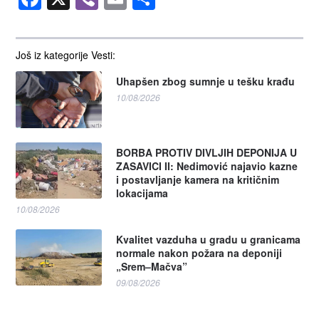
Još iz kategorije Vesti:
Uhapšen zbog sumnje u tešku krađu
10/08/2026
BORBA PROTIV DIVLJIH DEPONIJA U
ZASAVICI II: Nedimović najavio kazne
i postavljanje kamera na kritičnim
lokacijama
10/08/2026
Kvalitet vazduha u gradu u granicama
normale nakon požara na deponiji
„Srem–Mačva”
09/08/2026