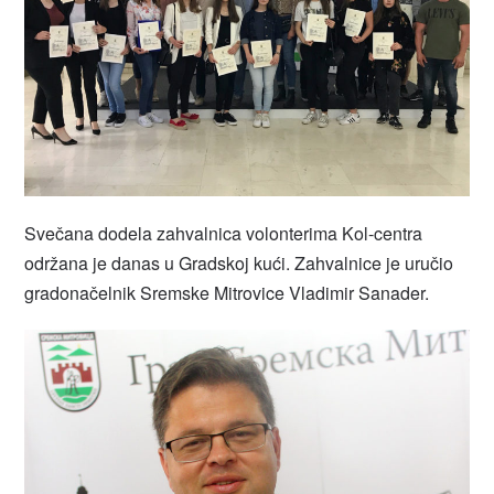
Svečana dodela zahvalnica volonterima Kol-centra
održana je danas u Gradskoj kući. Zahvalnice je uručio
gradonačelnik Sremske Mitrovice Vladimir Sanader.