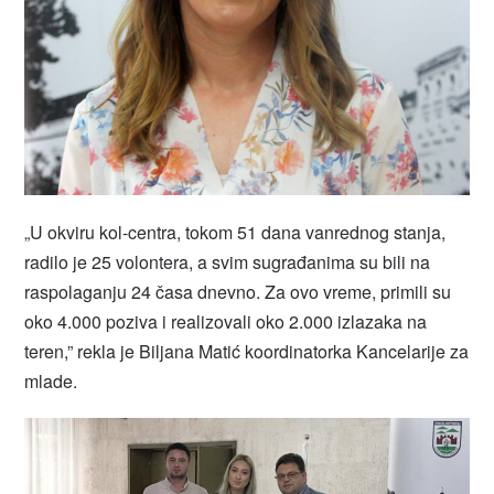
„U okviru kol-centra, tokom 51 dana vanrednog stanja,
radilo je 25 volontera, a svim sugrađanima su bili na
raspolaganju 24 časa dnevno. Za ovo vreme, primili su
oko 4.000 poziva i realizovali oko 2.000 izlazaka na
teren,” rekla je Biljana Matić koordinatorka Kancelarije za
mlade.