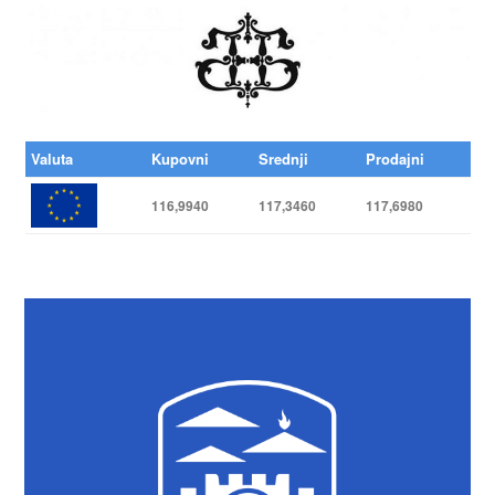
Valuta
Kupovni
Srednji
Prodajni
116,9940
117,3460
117,6980