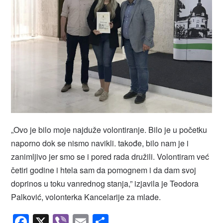
„Ovo je bilo moje najduže volontiranje. Bilo je u početku
naporno dok se nismo navikli. takođe, bilo nam je i
zanimljivo jer smo se i pored rada družili. Volontiram već
četiri godine i htela sam da pomognem i da dam svoj
doprinos u toku vanrednog stanja,” izjavila je Teodora
Palković, volonterka Kancelarije za mlade.
Facebook
X
Viber
Email
Share