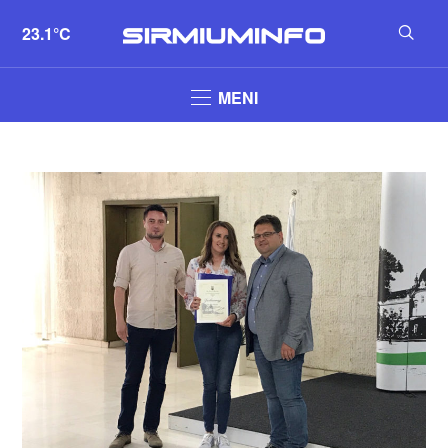
23.1°C
MENI