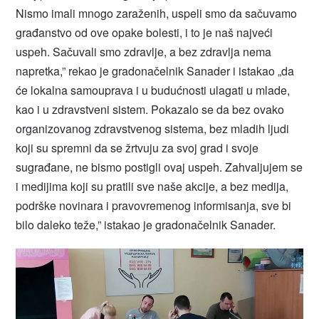
Nismo imali mnogo zaraženih, uspeli smo da sačuvamo
građanstvo od ove opake bolesti, i to je naš najveći
uspeh. Sačuvali smo zdravlje, a bez zdravlja nema
napretka,” rekao je gradonačelnik Sanader i istakao „da
će lokalna samouprava i u budućnosti ulagati u mlade,
kao i u zdravstveni sistem. Pokazalo se da bez ovako
organizovanog zdravstvenog sistema, bez mladih ljudi
koji su spremni da se žrtvuju za svoj grad i svoje
sugrađane, ne bismo postigli ovaj uspeh. Zahvaljujem se
i medijima koji su pratili sve naše akcije, a bez medija,
podrške novinara i pravovremenog informisanja, sve bi
bilo daleko teže,” istakao je gradonačelnik Sanader.