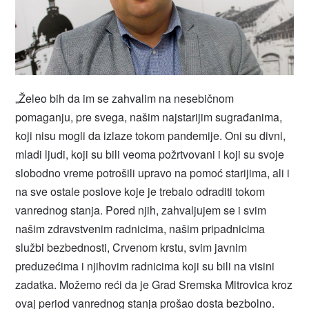
„Želeo bih da im se zahvalim na nesebičnom
pomaganju, pre svega, našim najstarijim sugrađanima,
koji nisu mogli da izlaze tokom pandemije. Oni su divni,
mladi ljudi, koji su bili veoma požrtvovani i koji su svoje
slobodno vreme potrošili upravo na pomoć starijima, ali i
na sve ostale poslove koje je trebalo odraditi tokom
vanrednog stanja. Pored njih, zahvaljujem se i svim
našim zdravstvenim radnicima, našim pripadnicima
službi bezbednosti, Crvenom krstu, svim javnim
preduzećima i njihovim radnicima koji su bili na visini
zadatka. Možemo reći da je Grad Sremska Mitrovica kroz
ovaj period vanrednog stanja prošao dosta bezbolno.