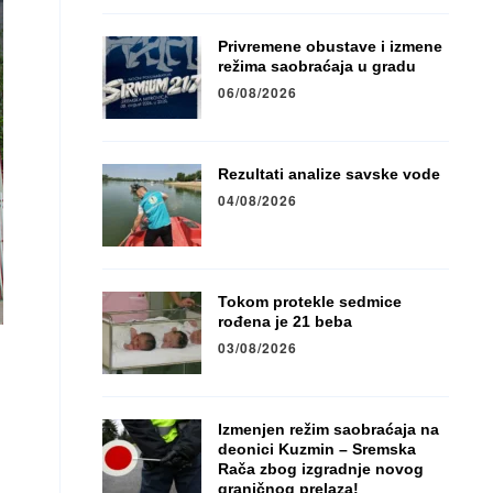
Privremene obustave i izmene
režima saobraćaja u gradu
06/08/2026
Rezultati analize savske vode
04/08/2026
Tokom protekle sedmice
rođena je 21 beba
03/08/2026
Izmenjen režim saobraćaja na
deonici Kuzmin – Sremska
Rača zbog izgradnje novog
graničnog prelaza!