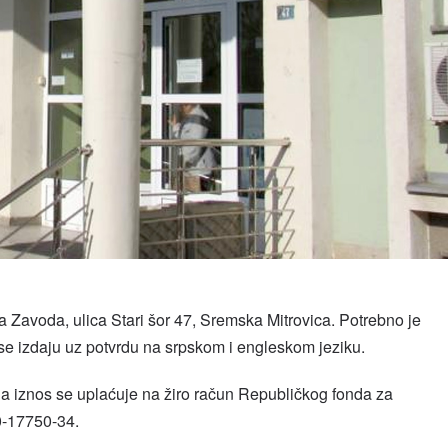
a Zavoda, ulica Stari šor 47, Sremska Mitrovica. Potrebno je
 se izdaju uz potvrdu na srpskom i engleskom jeziku.
, a iznos se uplaćuje na žiro račun Republičkog fonda za
0-17750-34.