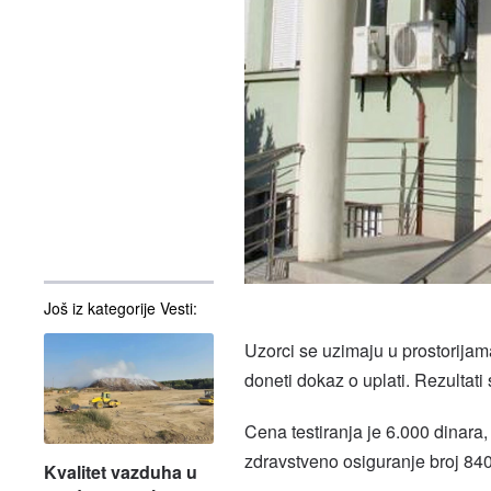
Još iz kategorije Vesti:
Uzorci se uzimaju u prostorijam
doneti dokaz o uplati. Rezultati
Cena testiranja je 6.000 dinara
zdravstveno osiguranje broj 84
Kvalitet vazduha u