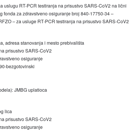
 za uslugu RT-PCR testiranja na prisustvo SARS-CoV2 na lični
 fonda za zdravstveno osiguranje broj 840-17750-34 –
FZO – za usluge RT-PCR testiranja na prisustvo SARS-CoV2
ca, adresa stanovanja i mesto prebivališta
a na prisustvo SARS-CoV2
dravstveno osiguranje
290-bezgotovinski
odela): JMBG uplatioca
g lica
a na prisustvo SARS-CoV2
dravstveno osiguranje