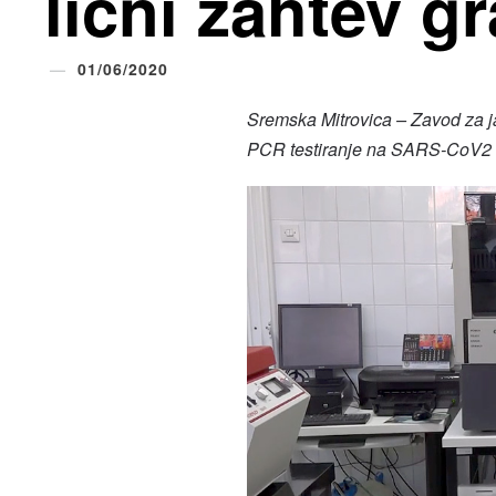
lični zahtev g
01/06/2020
Sremska Mitrovica – Zavod za j
PCR testiranje na SARS-CoV2 n