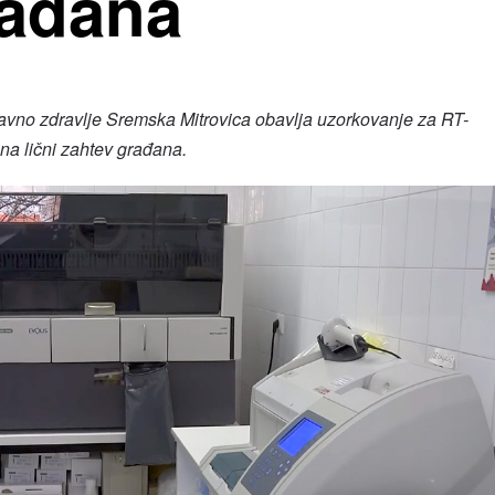
rađana
avno zdravlje Sremska Mitrovica obavlja uzorkovanje za RT-
a lični zahtev građana.