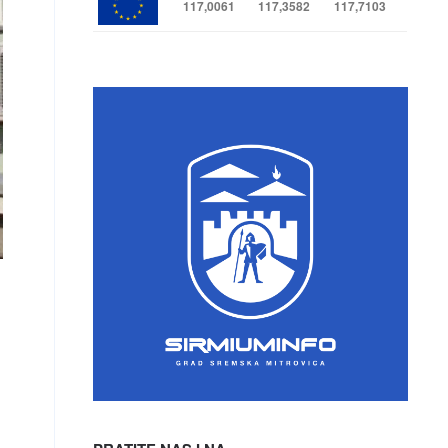
117,0061
117,3582
117,7103