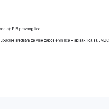
dela): PIB pravnog lica
upućuje sredstva za više zaposlenih lica – spisak lica sa JMB
l
hare