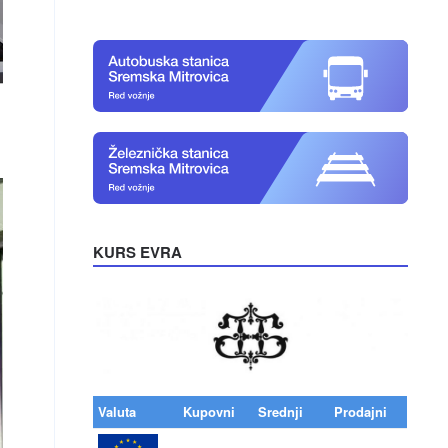
KURS EVRA
Valuta
Kupovni
Srednji
Prodajni