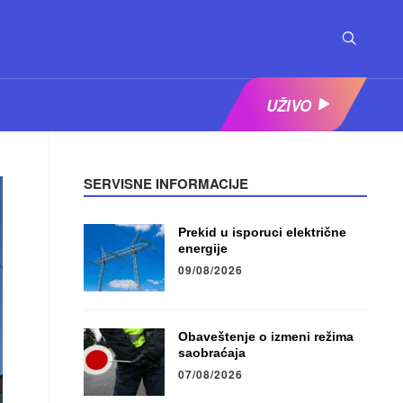
UŽIVO
SERVISNE INFORMACIJE
Prekid u isporuci električne
energije
09/08/2026
Obaveštenje o izmeni režima
saobraćaja
07/08/2026