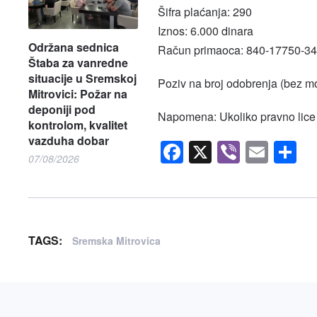
Šifra plaćanja: 290
Iznos: 6.000 dinara
Održana sednica
Račun primaoca: 840-17750-34
Štaba za vanredne
situacije u Sremskoj
Poziv na broj odobrenja (bez mo
Mitrovici: Požar na
deponiji pod
Napomena: Ukoliko pravno lice 
kontrolom, kvalitet
vazduha dobar
Facebook
X
Viber
Emai
S
07/08/2026
TAGS:
Sremska Mitrovica