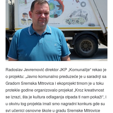
Radoslav Jevremović direktor JKP „Komunalije” rekao je
o projektu: „Javno komunalno preduzeće je u saradnji sa
Gradom Sremska Mitrovica i ekoprojekt timom je u toku
protekle godine organizovalo projekat „Kroz kreativnost
se izrazi, šta je kultura odlaganja otpada ti nam pokaži”, i
u okviru tog projekta imali smo nagradni konkurs gde su
svi učenici osnovne škole u gradu Sremske Mitrovice