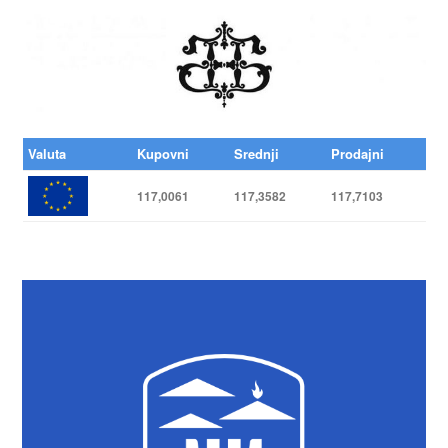
Valuta
Kupovni
Srednji
Prodajni
117,0061
117,3582
117,7103