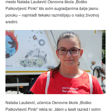
mesto Nataša Laušević Osnovna škola „Boško
Palkovljević Pinki” što svim sugradjanima šalje jasnu
poruku – najmlađi itekako razmišljaju o našoj životnoj
sredini.
Nataša Laušević, učenica Osnovne škole „Boško
Palkovljević Pinki” rekla je: „Idem u šesti razred i volim