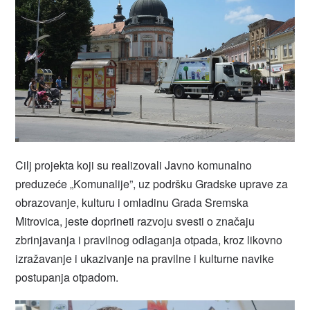
Cilj projekta koji su realizovali Javno komunalno
preduzeće „Komunalije”, uz podršku Gradske uprave za
obrazovanje, kulturu i omladinu Grada Sremska
Mitrovica, jeste doprineti razvoju svesti o značaju
zbrinjavanja i pravilnog odlaganja otpada, kroz likovno
izražavanje i ukazivanje na pravilne i kulturne navike
postupanja otpadom.