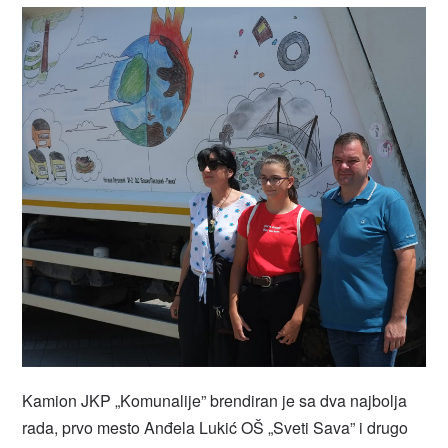
Kamion JKP „Komunalije” brendiran je sa dva najbolja
rada, prvo mesto Anđela Lukić OŠ „Sveti Sava” i drugo