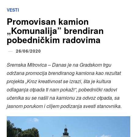
VESTI
Promovisan kamion
„Komunalija” brendiran
pobedničkim radovima
26/06/2020
Sremska Mitrovica – Danas je na Gradskom trgu
održana promocija brendiranog kamiona kao rezultat
projekta „Kroz kreativnost se izrazi, šta je kultura
odlaganja otpada ti nam pokaži”, pobednički radovi
učenika su se našli na kamionu za odvoz otpada, sa
jasnom porukom i ciljem podizanja svesti stanovnika.