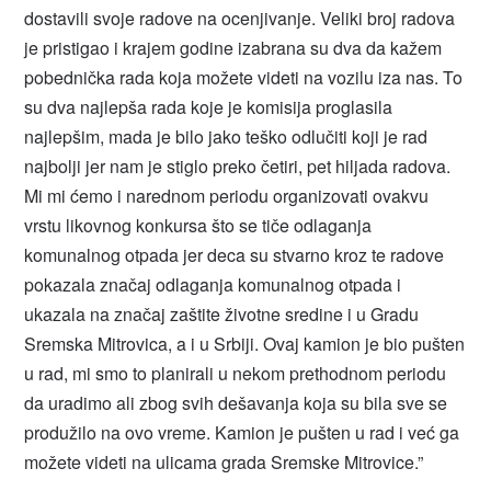
dostavili svoje radove na ocenjivanje. Veliki broj radova
je pristigao i krajem godine izabrana su dva da kažem
pobednička rada koja možete videti na vozilu iza nas. To
su dva najlepša rada koje je komisija proglasila
najlepšim, mada je bilo jako teško odlučiti koji je rad
najbolji jer nam je stiglo preko četiri, pet hiljada radova.
Mi mi ćemo i narednom periodu organizovati ovakvu
vrstu likovnog konkursa što se tiče odlaganja
komunalnog otpada jer deca su stvarno kroz te radove
pokazala značaj odlaganja komunalnog otpada i
ukazala na značaj zaštite životne sredine i u Gradu
Sremska Mitrovica, a i u Srbiji. Ovaj kamion je bio pušten
u rad, mi smo to planirali u nekom prethodnom periodu
da uradimo ali zbog svih dešavanja koja su bila sve se
produžilo na ovo vreme. Kamion je pušten u rad i već ga
možete videti na ulicama grada Sremske Mitrovice.”