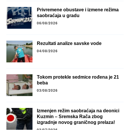
Privremene obustave i izmene režima
saobraćaja u gradu
06/08/2026
Rezultati analize savske vode
04/08/2026
Tokom protekle sedmice rođena je 21
beba
03/08/2026
Izmenjen režim saobraćaja na deonici
Kuzmin – Sremska Rača zbog
izgradnje novog graničnog prelaza!
03/07/2026