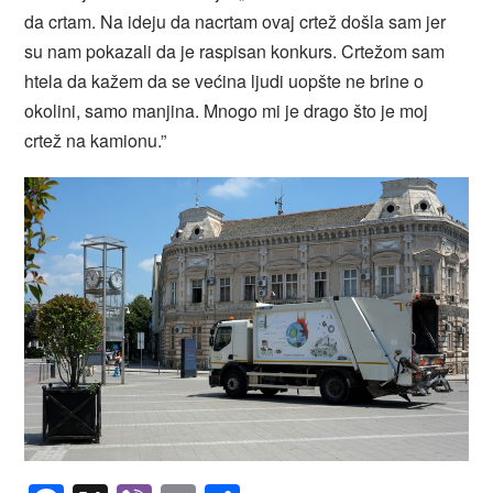
da crtam. Na ideju da nacrtam ovaj crtež došla sam jer
su nam pokazali da je raspisan konkurs. Crtežom sam
htela da kažem da se većina ljudi uopšte ne brine o
okolini, samo manjina. Mnogo mi je drago što je moj
crtež na kamionu.”