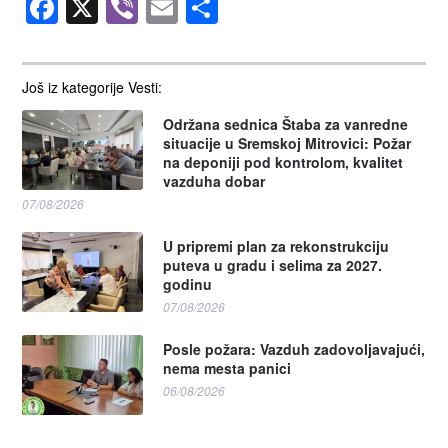
Facebook
X
Viber
Email
Share
Još iz kategorije Vesti:
Održana sednica Štaba za vanredne
situacije u Sremskoj Mitrovici: Požar
na deponiji pod kontrolom, kvalitet
vazduha dobar
07/08/2026
U pripremi plan za rekonstrukciju
puteva u gradu i selima za 2027.
godinu
07/08/2026
Posle požara: Vazduh zadovoljavajući,
nema mesta panici
06/08/2026