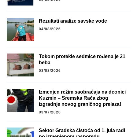
Rezultati analize savske vode
04/08/2026
Tokom protekle sedmice rođena je 21
beba
03/08/2026
Izmenjen režim saobraćaja na deonici
Kuzmin – Sremska Rača zbog
izgradnje novog graničnog prelaza!
03/07/2026
Sektor Gradska čistoća od 1. jula radi
po izmenjenom rasporedu