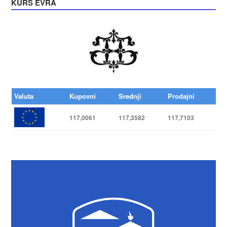
KURS EVRA
Valuta
Kupovni
Srednji
Prodajni
117,0061
117,3582
117,7103