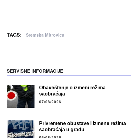
TAGS:
Sremska Mitrovica
SERVISNE INFORMACIJE
Obaveštenje o izmeni režima
saobraćaja
07/08/2026
Privremene obustave i izmene režima
saobraćaja u gradu
06/08/2026