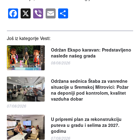
Facebook
X
Viber
Email
Share
Još iz kategorije Vesti:
Održan Ekspo karavan: Predstavljeno
nasleđe našeg grada
08/08/2026
Održana sednica Štaba za vanredne
situacije u Sremskoj Mitrovici: Požar
na deponiji pod kontrolom, kvalitet
vazduha dobar
07/08/2026
U pripremi plan za rekonstrukciju
puteva u gradu i selima za 2027.
godinu
07/08/2026