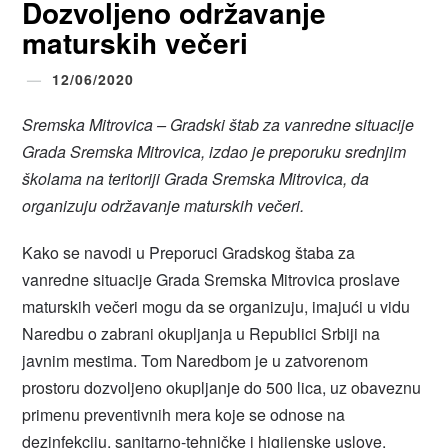
Dozvoljeno održavanje
maturskih večeri
12/06/2020
Sremska Mitrovica – Gradski štab za vanredne situacije
Grada Sremska Mitrovica, izdao je preporuku srednjim
školama na teritoriji Grada Sremska Mitrovica, da
organizuju održavanje maturskih večeri.
Kako se navodi u Preporuci Gradskog štaba za
vanredne situacije Grada Sremska Mitrovica proslave
maturskih večeri mogu da se organizuju, imajući u vidu
Naredbu o zabrani okupljanja u Republici Srbiji na
javnim mestima. Tom Naredbom je u zatvorenom
prostoru dozvoljeno okupljanje do 500 lica, uz obaveznu
primenu preventivnih mera koje se odnose na
dezinfekciju, sanitarno-tehničke i higijenske uslove.