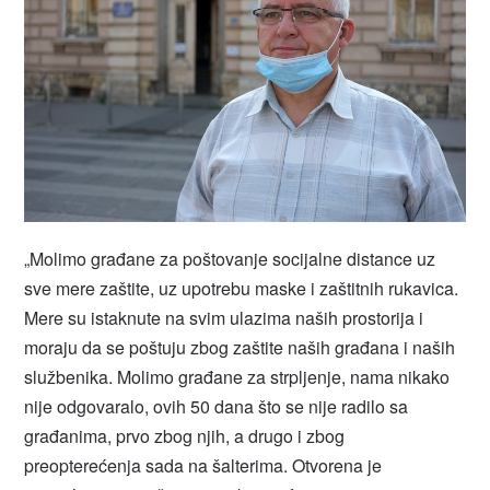
„Molimo građane za poštovanje socijalne distance uz
sve mere zaštite, uz upotrebu maske i zaštitnih rukavica.
Mere su istaknute na svim ulazima naših prostorija i
moraju da se poštuju zbog zaštite naših građana i naših
službenika. Molimo građane za strpljenje, nama nikako
nije odgovaralo, ovih 50 dana što se nije radilo sa
građanima, prvo zbog njih, a drugo i zbog
preopterećenja sada na šalterima. Otvorena je