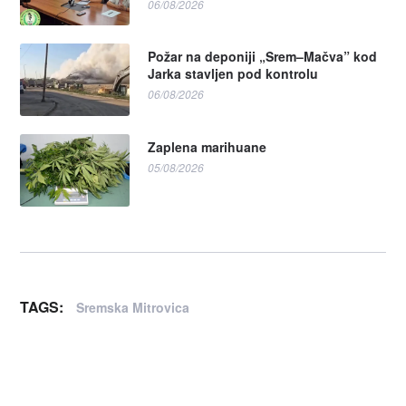
06/08/2026
Požar na deponiji „Srem–Mačva” kod
Jarka stavljen pod kontrolu
06/08/2026
Zaplena marihuane
05/08/2026
TAGS:
Sremska Mitrovica