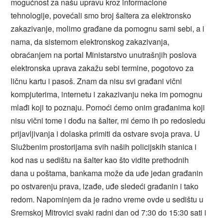
mogućnost za našu upravu kroz informacione
tehnologije, povećali smo broj šaltera za elektronsko
zakazivanje, molimo građane da pomognu sami sebi, a i
nama, da sistemom elektronskog zakazivanja,
obraćanjem na portal Ministarstvo unutrašnjih poslova
elektronska uprava zakažu sebi termine, pogotovo za
ličnu kartu i pasoš. Znam da nisu svi građani vični
kompjuterima, internetu i zakazivanju neka im pomognu
mlađi koji to poznaju. Pomoći ćemo onim građanima koji
nisu vični tome i dođu na šalter, mi ćemo ih po redosledu
prijavljivanja i dolaska primiti da ostvare svoja prava. U
Službenim prostorijama svih naših policijskih stanica i
kod nas u sedištu na šalter kao što vidite prethodnih
dana u poštama, bankama može da uđe jedan građanin
po ostvarenju prava, izađe, uđe sledeći građanin i tako
redom. Napominjem da je radno vreme ovde u sedištu u
Sremskoj Mitrovici svaki radni dan od 7:30 do 15:30 sati i