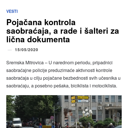
VESTI
Pojačana kontrola
saobraćaja, a rade i šalteri za
lična dokumenta
15/05/2020
Sremska Mitrovica – U narednom periodu, pripadnici
saobraćajne policije preduzimaće aktivnosti kontrole
saobraćaja u cilju pojačane bezbednosti svih učesnika u
saobraćaju, a posebno pešaka, biciklista i motociklista.