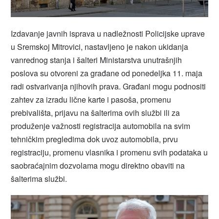
Izdavanje javnih isprava u nadležnosti Policijske uprave
u Sremskoj Mitrovici, nastavljeno je nakon ukidanja
vanrednog stanja i šalteri Ministarstva unutrašnjih
poslova su otvoreni za građane od ponedeljka 11. maja
radi ostvarivanja njihovih prava. Građani mogu podnositi
zahtev za izradu lične karte i pasoša, promenu
prebivališta, prijavu na šalterima ovih službi ili za
produženje važnosti registracija automobila na svim
tehničkim pregledima dok uvoz automobila, prvu
registraciju, promenu vlasnika i promenu svih podataka u
saobraćajnim dozvolama mogu direktno obaviti na
šalterima službi.