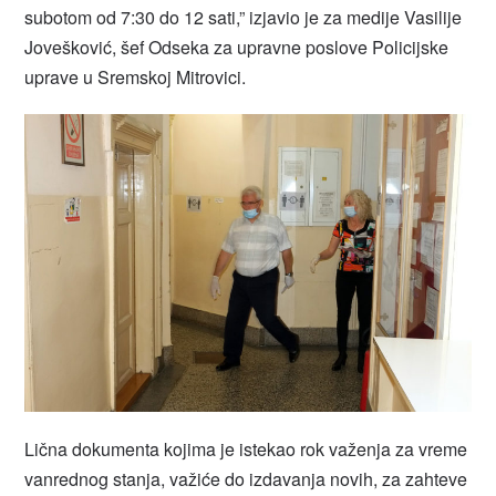
subotom od 7:30 do 12 sati,” izjavio je za medije Vasilije
Jovešković, šef Odseka za upravne poslove Policijske
uprave u Sremskoj Mitrovici.
Lična dokumenta kojima je istekao rok važenja za vreme
vanrednog stanja, važiće do izdavanja novih, za zahteve