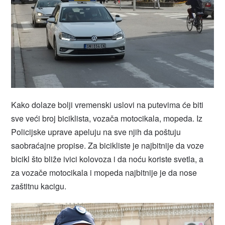
Kako dolaze bolji vremenski uslovi na putevima će biti
sve veći broj biciklista, vozača motocikala, mopeda. Iz
Policijske uprave apeluju na sve njih da poštuju
saobraćajne propise. Za bicikliste je najbitnije da voze
bicikl što bliže ivici kolovoza i da noću koriste svetla, a
za vozače motocikala i mopeda najbitnije je da nose
zaštitnu kacigu.