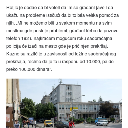
Roljić je dodao da bi voleli da im se građani jave i da
ukažu na probleme ističući da bi to bila velika pomoć za
njih. „Mi ne možemo biti u svakom momentu na svim
mestima gde postoje problemi, građani treba da pozovu
telefon 192 u najkraćem mogućem roku saobraćajna
policija će izaći na mesto gde je pričinjen prekršaj.
Kazne su različite u zavisnosti od težine saobraćajnog
prekršaja, recimo da je to u rasponu od 10.000, pa do
preko 100.000 dinara”.