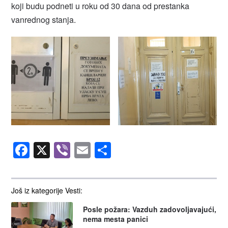
koji budu podneti u roku od 30 dana od prestanka
vanrednog stanja.
Facebook
X
Viber
Email
Share
Još iz kategorije Vesti:
Posle požara: Vazduh zadovoljavajući,
nema mesta panici