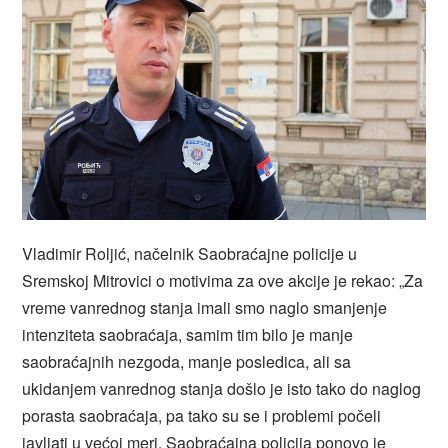
Vladimir Roljić, načelnik Saobraćajne policije u
Sremskoj Mitrovici o motivima za ove akcije je rekao: „Za
vreme vanrednog stanja imali smo naglo smanjenje
intenziteta saobraćaja, samim tim bilo je manje
saobraćajnih nezgoda, manje posledica, ali sa
ukidanjem vanrednog stanja došlo je isto tako do naglog
porasta saobraćaja, pa tako su se i problemi počeli
javljati u većoj meri. Saobraćajna policija ponovo je