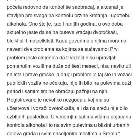
počela redovno da kontroliše saobraćaj, a akcenat je
stavljen pre svega na kontrolu brzine kretanja i upotrebu
alkohola. Ono što je, kao i ranijih godina, u ovo doba
aktuelno jeste da se na puteve vraćaju dvotočkaši,
biciklisti i motociklisti. Kada govorimo o njima moramo
navesti dva problema sa kojima se sučavamo: Prvi
problem jeste činjenica da ti vozači nisu upravljali
pomenutim vozilima duže od šest meseci, nisu naviknuti
na ista i prave greške, a drugi problem je taj što ih vozači
putničkih vozila ne očekuju, nije ih bilo na putevima duži
period i samim tim ne obraćaju pažnju na njih.
Registrovano je nekoliko nezgoda u kojima su
učestvovali vozači dvotočkaša, ali da na sreću nije bilo
ozbiljnih posledica. U večernjim satima vršimo pojačanu
kontrola alkohola i to na svim putevima u blizini urbanih
delova grada u svim naseljenim mestima u Sremu.”