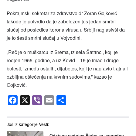
Pokrajinski sekretar za zdravstvo dr Zoran Gojković
takođe je potvrdio da je zabeležen još jedan smrtni
slučaj od posledica korona virusa u Srbiji naglasivši da
je to šesti smrtni slučaj u Vojvodini.
„Reč je o muškarcu iz Srema, iz sela Šatrinci, koji je
rodjen 1955. godine, a uz Kovid – 19 je imao i druge
bolesti, između ostalih, dijabetes, koji je napravio trajna i
ozbiljna oštećenja na krvnim sudovima,” kazao je
Gojković.
Facebook
X
Viber
Email
Share
Još iz kategorije Vesti:
Održana sednica Štaba za vanredne