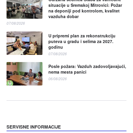
situacije u Sremskoj Mitrovici: Požar
na deponiji pod kontrolom, kvalitet
vazduha dobar
07/08/2026
U pripremi plan za rekonstrukciju
puteva u gradu i selima za 2027.
godinu
07/08/2026
Posle požara: Vazduh zadovoljavajući,
nema mesta panici
06/08/2026
SERVISNE INFORMACIJE