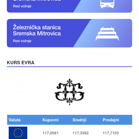
KURS EVRA
Valuta
Kupovni
Srednji
Prodajni
117,0061
117,3582
117,7103