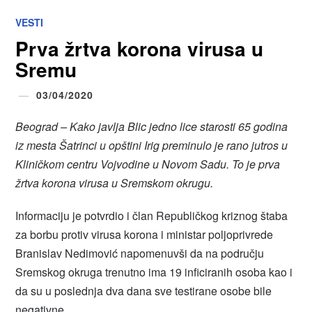
VESTI
Prva žrtva korona virusa u
Sremu
03/04/2020
Beograd – Kako javlja Blic jedno lice starosti 65 godina
iz mesta Šatrinci u opštini Irig preminulo je rano jutros u
Kliničkom centru Vojvodine u Novom Sadu. To je prva
žrtva korona virusa u Sremskom okrugu.
Informaciju je potvrdio i član Republičkog kriznog štaba
za borbu protiv virusa korona i ministar poljoprivrede
Branislav Nedimović napomenuvši da na području
Sremskog okruga trenutno ima 19 inficiranih osoba kao i
da su u poslednja dva dana sve testirane osobe bile
negativne.