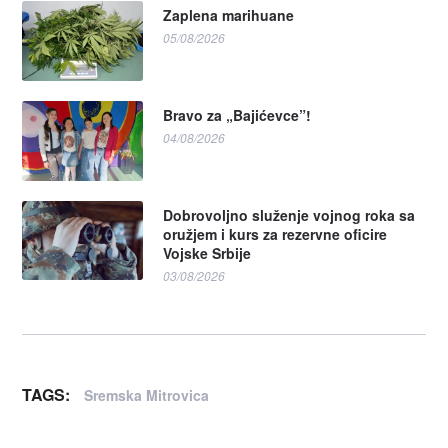
Zaplena marihuane
05/08/2026
Bravo za „Bajićevce”!
04/08/2026
Dobrovoljno služenje vojnog roka sa
oružjem i kurs za rezervne oficire
Vojske Srbije
03/08/2026
TAGS:
Sremska Mitrovica