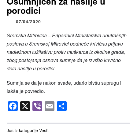
Osumnjičen za nasilje u
porodici
07/04/2020
Sremska Mitrovica – Pripadnici Ministarstva unutrašnjih
poslova u Sremskoj Mitrovici podneće krivičnu prijavu
nadležnom tužilaštvu protiv muškarca iz okoline grada,
zbog postojanja osnova sumnje da je izvršio krivično
delo nasilje u porodici.
Sumnja se da je nakon svađe, udario bivšu suprugu i
lakše je povredio.
Facebook
X
Viber
Email
Share
Još iz kategorije Vesti: