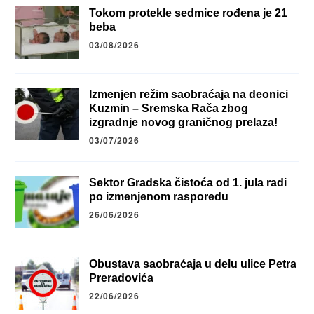
Tokom protekle sedmice rođena je 21
beba
03/08/2026
Izmenjen režim saobraćaja na deonici
Kuzmin – Sremska Rača zbog
izgradnje novog graničnog prelaza!
03/07/2026
Sektor Gradska čistoća od 1. jula radi
po izmenjenom rasporedu
26/06/2026
Obustava saobraćaja u delu ulice Petra
Preradovića
22/06/2026