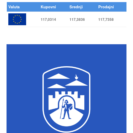
Valuta
Kupovni
Srednji
Prodajni
117,0314
117,3836
117,7358