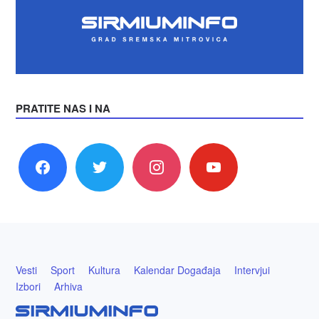
PRATITE NAS I NA
facebook
twitter
instagram
youtube
Vesti
Sport
Kultura
Kalendar Događaja
Intervjui
Izbori
Arhiva