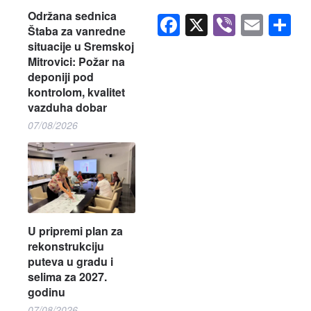
Održana sednica
Facebook
X
Viber
Emai
S
Štaba za vanredne
situacije u Sremskoj
Mitrovici: Požar na
deponiji pod
kontrolom, kvalitet
vazduha dobar
07/08/2026
U pripremi plan za
rekonstrukciju
puteva u gradu i
selima za 2027.
godinu
07/08/2026