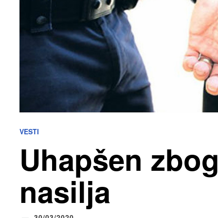
VESTI
Uhapšen zbog
nasilja
30/03/2020