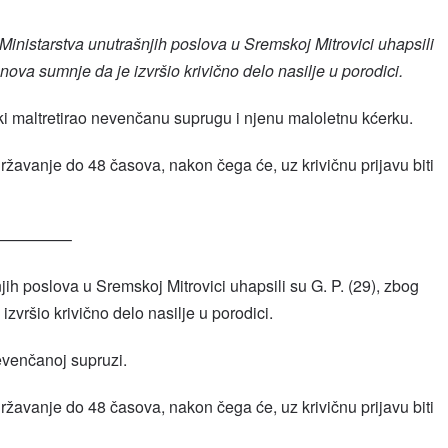
Ministarstva unutrašnjih poslova u Sremskoj Mitrovici uhapsili
nova sumnje da je izvršio krivično delo nasilje u porodici.
čki maltretirao nevenčanu suprugu i njenu maloletnu kćerku.
avanje do 48 časova, nakon čega će, uz krivičnu prijavu biti
————–
jih poslova u Sremskoj Mitrovici uhapsili su G. P. (29), zbog
zvršio krivično delo nasilje u porodici.
nevenčanoj supruzi.
avanje do 48 časova, nakon čega će, uz krivičnu prijavu biti