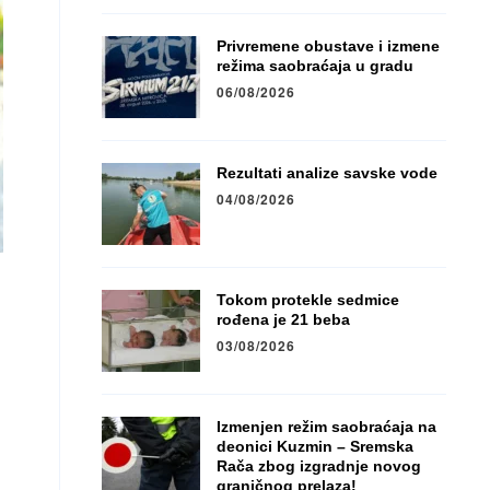
Privremene obustave i izmene
režima saobraćaja u gradu
06/08/2026
Rezultati analize savske vode
04/08/2026
Tokom protekle sedmice
rođena je 21 beba
03/08/2026
Izmenjen režim saobraćaja na
deonici Kuzmin – Sremska
Rača zbog izgradnje novog
graničnog prelaza!