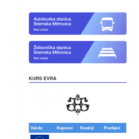
KURS EVRA
Valuta
Kupovni
Srednji
Prodajni