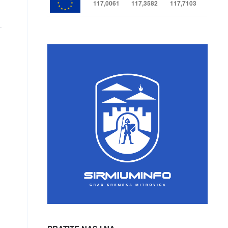
117,0061
117,3582
117,7103