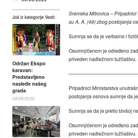
Sremska Mitrovica – Pripadnici 
Još iz kategorije Vesti:
su A. A. (49) zbog postojanja os
Sumnja se da je verbalno i fizi
Osumnjičenom je određeno zadrž
priveden nadležnom tužilaštvu.
Održan Ekspo
karavan:
——————————————
Predstavljeno
nasleđe našeg
Pripadnici Ministarstva unutrašn
grada
postojanja osnova sumnje da je i
08/08/2026
Sumnja se da je pretio bivšoj 
Osumnjičenom je određeno zadrž
priveden nadležnom tužilaštvu.