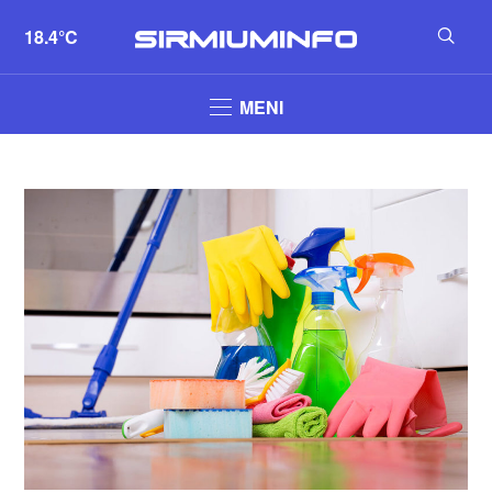
18.4°C
MENI