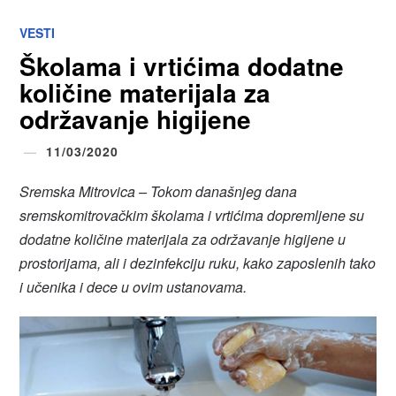
VESTI
Školama i vrtićima dodatne
količine materijala za
održavanje higijene
11/03/2020
Sremska Mitrovica – Tokom današnjeg dana
sremskomitrovačkim školama i vrtićima dopremljene su
dodatne količine materijala za održavanje higijene u
prostorijama, ali i dezinfekciju ruku, kako zaposlenih tako
i učenika i dece u ovim ustanovama.