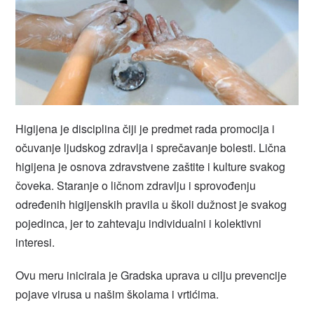
Higijena je disciplina čiji je predmet rada promocija i
očuvanje ljudskog zdravlja i sprečavanje bolesti. Lična
higijena je osnova zdravstvene zaštite i kulture svakog
čoveka. Staranje o ličnom zdravlju i sprovođenju
određenih higijenskih pravila u školi dužnost je svakog
pojedinca, jer to zahtevaju individualni i kolektivni
interesi.
Ovu meru inicirala je Gradska uprava u cilju prevencije
pojave virusa u našim školama i vrtićima.