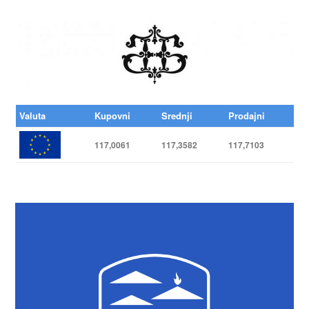
Valuta
Kupovni
Srednji
Prodajni
117,0061
117,3582
117,7103