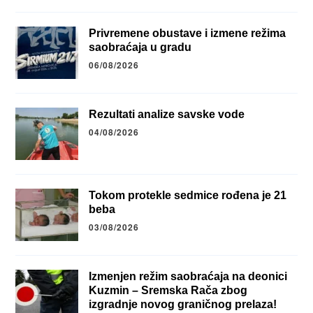
Privremene obustave i izmene režima
saobraćaja u gradu
06/08/2026
Rezultati analize savske vode
04/08/2026
Tokom protekle sedmice rođena je 21
beba
03/08/2026
Izmenjen režim saobraćaja na deonici
Kuzmin – Sremska Rača zbog
izgradnje novog graničnog prelaza!