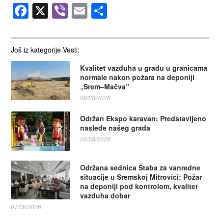
Facebook
X
Viber
Email
Share
Još iz kategorije Vesti:
Kvalitet vazduha u gradu u granicama
normale nakon požara na deponiji
„Srem–Mačva”
09/08/2026
Održan Ekspo karavan: Predstavljeno
nasleđe našeg grada
08/08/2026
Održana sednica Štaba za vanredne
situacije u Sremskoj Mitrovici: Požar
na deponiji pod kontrolom, kvalitet
vazduha dobar
07/08/2026