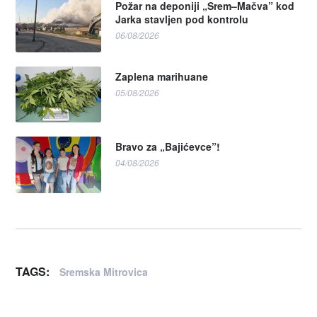
Požar na deponiji „Srem–Mačva” kod
Jarka stavljen pod kontrolu
06/08/2026
Zaplena marihuane
05/08/2026
Bravo za „Bajićevce”!
04/08/2026
TAGS:
Sremska Mitrovica