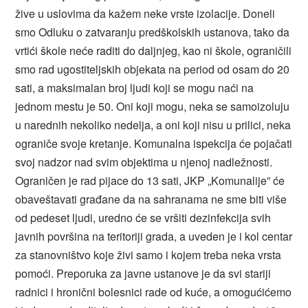
žive u uslovima da kažem neke vrste izolacije. Doneli
smo Odluku o zatvaranju predškolskih ustanova, tako da
vrtići škole neće raditi do daljnjeg, kao ni škole, ograničili
smo rad ugostiteljskih objekata na period od osam do 20
sati, a maksimalan broj ljudi koji se mogu naći na
jednom mestu je 50. Oni koji mogu, neka se samoizoluju
u narednih nekoliko nedelja, a oni koji nisu u prilici, neka
ograniče svoje kretanje. Komunalna ispekcija će pojačati
svoj nadzor nad svim objektima u njenoj nadležnosti.
Ograničen je rad pijace do 13 sati, JKP „Komunalije” će
obaveštavati građane da na sahranama ne sme biti više
od pedeset ljudi, uredno će se vršiti dezinfekcija svih
javnih površina na teritoriji grada, a uveden je i kol centar
za stanovništvo koje živi samo i kojem treba neka vrsta
pomoći. Preporuka za javne ustanove je da svi stariji
radnici i hronični bolesnici rade od kuće, a omogućićemo