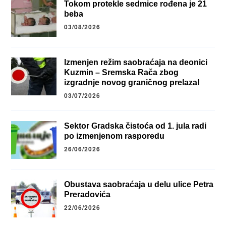
Tokom protekle sedmice rođena je 21
beba
03/08/2026
Izmenjen režim saobraćaja na deonici
Kuzmin – Sremska Rača zbog
izgradnje novog graničnog prelaza!
03/07/2026
Sektor Gradska čistoća od 1. jula radi
po izmenjenom rasporedu
26/06/2026
Obustava saobraćaja u delu ulice Petra
Preradovića
22/06/2026