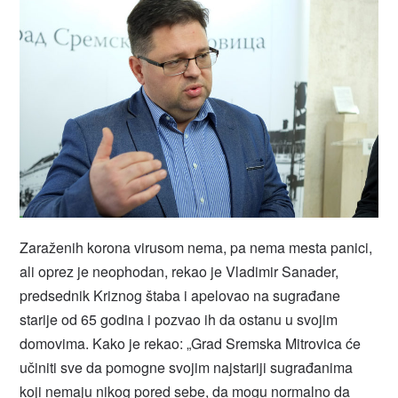
Zaraženih korona virusom nema, pa nema mesta panici,
ali oprez je neophodan, rekao je Vladimir Sanader,
predsednik Kriznog štaba i apelovao na sugrađane
starije od 65 godina i pozvao ih da ostanu u svojim
domovima. Kako je rekao: „Grad Sremska Mitrovica će
učiniti sve da pomogne svojim najstariji sugrađanima
koji nemaju nikog pored sebe, da mogu normalno da