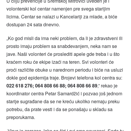
U cilju prevencije u Sremskoj Mitrovici uveden je i
volonterski kol centar namenjen pre svega starijim
licima. Centar se nalazi u Kancelariji za mlade, a biće
dostupan 24 sata dnevno.
„Ko god misli da ima neki problem, da li je zdravstveni ili
prosto imaju problem sa snabdevanjem, neka nam se
jave. Naši volonteri će proslediti apele gde treba i u što
kraćem roku će ekipe izaći na teren. Svi volonteri će
proći različite obuke u narednom periodu i biće na usluzi
dokle god epidemija traje. Brojevi telefona kol centra su:
022 618 276; 064 808 66 88; 064 808 66 89
,” rekao je
koordinator centra Petar Samardžić i pozvao još jednom
starije sugrađane da se ne kreću ukoliko nemaju preku
potrebu, da prate vesti i da se ponašaju u skladu sa
preporukama.
„Virus je zarazan, lako se širi i svi smo povezani. Sada tu