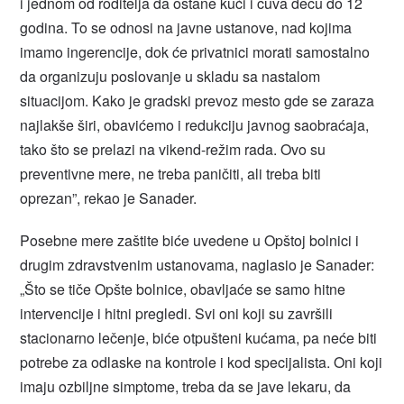
i jednom od roditelja da ostane kući i čuva decu do 12
godina. To se odnosi na javne ustanove, nad kojima
imamo ingerencije, dok će privatnici morati samostalno
da organizuju poslovanje u skladu sa nastalom
situacijom. Kako je gradski prevoz mesto gde se zaraza
najlakše širi, obavićemo i redukciju javnog saobraćaja,
tako što se prelazi na vikend-režim rada. Ovo su
preventivne mere, ne treba paničiti, ali treba biti
oprezan”, rekao je Sanader.
Posebne mere zaštite biće uvedene u Opštoj bolnici i
drugim zdravstvenim ustanovama, naglasio je Sanader:
„Što se tiče Opšte bolnice, obavljaće se samo hitne
intervencije i hitni pregledi. Svi oni koji su završili
stacionarno lečenje, biće otpušteni kućama, pa neće biti
potrebe za odlaske na kontrole i kod specijalista. Oni koji
imaju ozbiljne simptome, treba da se jave lekaru, da