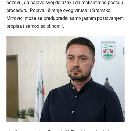
pozovu, da najave svoj dolazak i da maksimalno poštuju
proceduru. Pojava i širenje ovog virusa u Sremskoj
Mitrovici može se preduprediti samo jasnim poštovanjem
propisa i samodisciplinom,”.