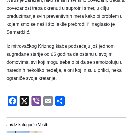
povezanost treba okrenuti u suprotni smer, u cilju
preduzimanja svih preventivnih mera kako bi problem u
kojem smo se našli što lakše prebrodili”, naglasio je
Samardžić.
Iz mitrovačkog Kriznog štaba podsećaju još jednom
sugrađane starije od 65 godina da ostanu u svojim
domovima, svi koji mogu trebalo bi da se samoizoluju u
narednih nekoliko nedelja, a oni koji nisu u prilici, neka
ograniče svoje kretanje.
Facebook
X
Viber
Email
Share
Još iz kategorije Vesti: