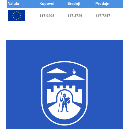
Valuta
Kupovni
Srednji
Prodajni
117,0205
117,3726
117,7247