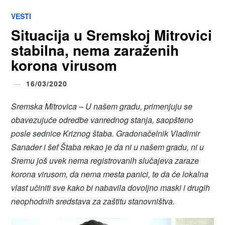
VESTI
Situacija u Sremskoj Mitrovici
stabilna, nema zaraženih
korona virusom
16/03/2020
Sremska Mitrovica – U našem gradu, primenjuju se
obavezujuće odredbe vanrednog stanja, saopšteno
posle sednice Kriznog štaba. Gradonačelnik Vladimir
Sanader i šef Štaba rekao je da ni u našem gradu, ni u
Sremu još uvek nema registrovanih slučajeva zaraze
korona virusom, da nema mesta panici, te da će lokalna
vlast učiniti sve kako bi nabavila dovoljno maski i drugih
neophodnih sredstava za zaštitu stanovništva.