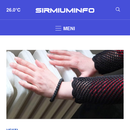
26.0°C
MENI