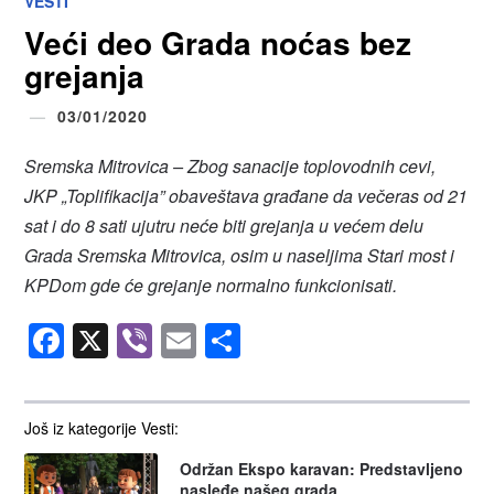
VESTI
Veći deo Grada noćas bez
grejanja
03/01/2020
Sremska Mitrovica – Zbog sanacije toplovodnih cevi,
JKP „Toplifikacija” obaveštava građane da večeras od 21
sat i do 8 sati ujutru neće biti grejanja u većem delu
Grada Sremska Mitrovica, osim u naseljima Stari most i
KPDom gde će grejanje normalno funkcionisati.
Facebook
X
Viber
Email
Share
Još iz kategorije Vesti:
Održan Ekspo karavan: Predstavljeno
nasleđe našeg grada