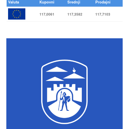
Valuta
Kupovni
Srednji
Prodajni
117,0061
117,3582
117,7103