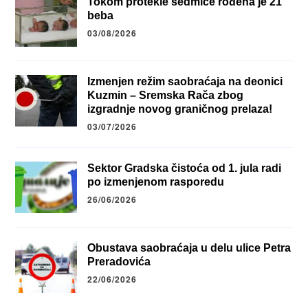
Tokom protekle sedmice rođena je 21
beba
03/08/2026
Izmenjen režim saobraćaja na deonici
Kuzmin – Sremska Rača zbog
izgradnje novog graničnog prelaza!
03/07/2026
Sektor Gradska čistoća od 1. jula radi
po izmenjenom rasporedu
26/06/2026
Obustava saobraćaja u delu ulice Petra
Preradovića
22/06/2026