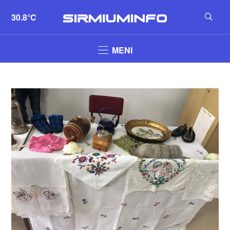
30.8°C
MENI