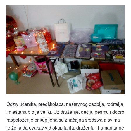
Odziv učenika, predškolaca, nastavnog osoblja, roditelja
i meštana bio je veliki. Uz druženje, dečiju pesmu i dobro
raspoloženje prikupljena su značajna sredstva a svima
je želja da ovakav vid okupljanja, druženja i humanitarne