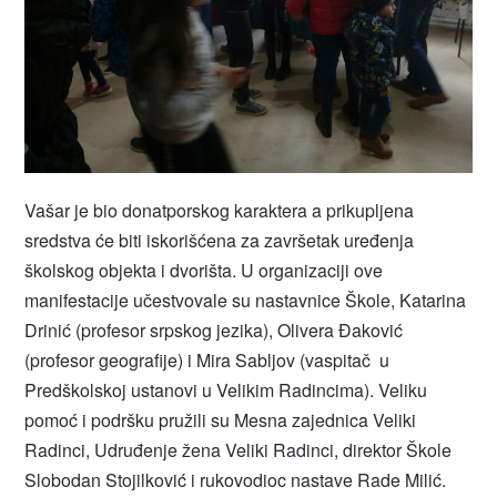
Vašar je bio donatporskog karaktera a prikupljena
sredstva će biti iskorišćena za završetak uređenja
školskog objekta i dvorišta. U organizaciji ove
manifestacije učestvovale su nastavnice Škole, Katarina
Drinić (profesor srpskog jezika), Olivera Đaković
(profesor geografije) i Mira Sabljov (vaspitač u
Predškolskoj ustanovi u Velikim Radincima). Veliku
pomoć i podršku pružili su Mesna zajednica Veliki
Radinci, Udruđenje žena Veliki Radinci, direktor Škole
Slobodan Stojilković i rukovodioc nastave Rade Milić.