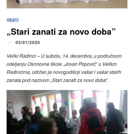
VESTI
„Stari zanati za novo doba”
03/01/2020
Veliki Radinci
–
U subotu, 14. decembra, u područnom
odeljenju Osnnovne škole
„
Jovan Popović
”
u Velikm
Radincima, održan je novogodišnji vašar i vašar starih
zanata pod nazivom
„
Stari zanati za novo doba
”
.