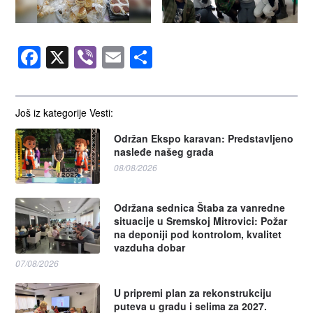
Facebook
X
Viber
Email
Share
Još iz kategorije Vesti:
Održan Ekspo karavan: Predstavljeno
nasleđe našeg grada
08/08/2026
Održana sednica Štaba za vanredne
situacije u Sremskoj Mitrovici: Požar
na deponiji pod kontrolom, kvalitet
vazduha dobar
07/08/2026
U pripremi plan za rekonstrukciju
puteva u gradu i selima za 2027.