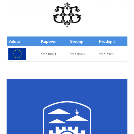
Valuta
Kupovni
Srednji
Prodajni
117,0061
117,3582
117,7103