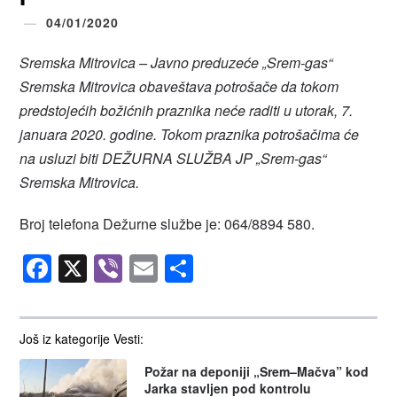
04/01/2020
Sremska Mitrovica – Javno preduzeće „Srem-gas“
Sremska Mitrovica obaveštava potrošače da tokom
predstojećih božićnih praznika neće raditi u utorak, 7.
januara 2020. godine. Tokom praznika potrošačima će
na usluzi biti DEŽURNA SLUŽBA JP „Srem-gas“
Sremska Mitrovica.
Broj telefona Dežurne službe je: 064/8894 580.
Facebook
X
Viber
Email
Share
Još iz kategorije Vesti:
Požar na deponiji „Srem–Mačva” kod
Jarka stavljen pod kontrolu