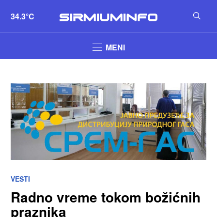
34.3°C
MENI
VESTI
Radno vreme tokom božićnih
praznika