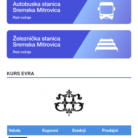
KURS EVRA
Valuta
Kupovni
Srednji
Prodajni