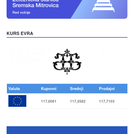
KURS EVRA
Valuta
Kupovni
Srednji
Prodajni
117,0061
117,3582
117,7103