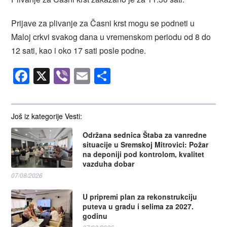
Prijave za plivanje za Časni krst mogu se podneti u
Maloj crkvi svakog dana u vremenskom periodu od 8 do
12 sati, kao i oko 17 sati posle podne.
Facebook
X
Viber
Email
Share
Još iz kategorije Vesti:
Održana sednica Štaba za vanredne
situacije u Sremskoj Mitrovici: Požar
na deponiji pod kontrolom, kvalitet
vazduha dobar
07/08/2026
U pripremi plan za rekonstrukciju
puteva u gradu i selima za 2027.
godinu