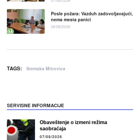
07/08/2026
Posle požara: Vazduh zadovoljavajući,
nema mesta panici
06/08/2026
TAGS:
Sremska Mitrovica
SERVISNE INFORMACIJE
Obaveštenje o izmeni režima
saobraćaja
07/08/2026