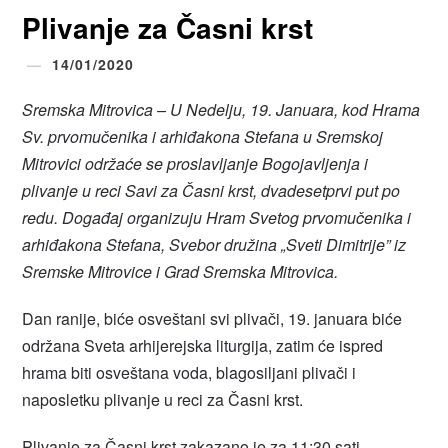
Plivanje za Časni krst
14/01/2020
Sremska Mitrovica – U Nedelju, 19. Januara, kod Hrama
Sv. prvomučenika i arhiđakona Stefana u Sremskoj
Mitrovici održaće se proslavljanje Bogojavljenja i
plivanje u reci Savi za Časni krst, dvadesetprvi put po
redu. Događaj organizuju Hram Svetog prvomučenika i
arhiđakona Stefana, Svebor družina „Sveti Dimitrije” iz
Sremske Mitrovice i Grad Sremska Mitrovica.
Dan ranije, biće osveštani svi plivači, 19. januara biće
održana Sveta arhijerejska liturgija, zatim će ispred
hrama biti osveštana voda, blagosiljani plivači i
naposletku plivanje u reci za Časni krst.
Plivanje za Časni krst zakazano je za 11:30 sati.