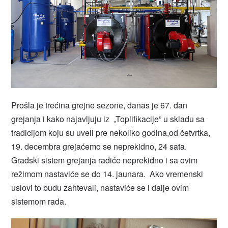
Prošla je trećina grejne sezone, danas je 67. dan
grejanja i kako najavljuju iz „Toplifikacije” u skladu sa
tradicijom koju su uveli pre nekoliko godina,od četvrtka,
19. decembra grejaćemo se neprekidno, 24 sata.
Gradski sistem grejanja radiće neprekidno i sa ovim
režimom nastaviće se do 14. jaunara. Ako vremenski
uslovi to budu zahtevali, nastaviće se i dalje ovim
sistemom rada.