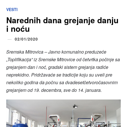
VESTI
Narednih dana grejanje danju
i noću
02/01/2020
Sremska Mitrovica – Javno komunalno preduzeće
„Toplifikacija” iz Sremske Mitrovice od četvrtka počinje sa
grejanjem dan i noć, gradski sistem grejanja radiće
neprekidno. Pridržavaće se tradicije koju su uveli pre
nekoliko godina da počnu sa dvadesetčetvoročasovnim
grejanjem od 19. decembra, sve do 14. januara.