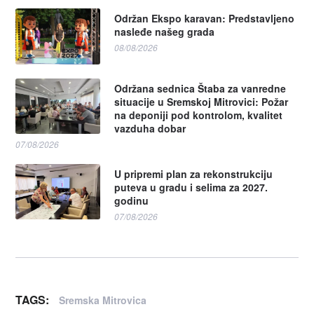
Održan Ekspo karavan: Predstavljeno
nasleđe našeg grada
08/08/2026
Održana sednica Štaba za vanredne
situacije u Sremskoj Mitrovici: Požar
na deponiji pod kontrolom, kvalitet
vazduha dobar
07/08/2026
U pripremi plan za rekonstrukciju
puteva u gradu i selima za 2027.
godinu
07/08/2026
TAGS:
Sremska Mitrovica