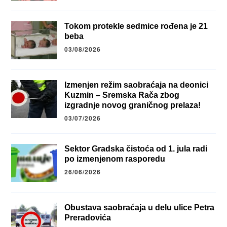
Tokom protekle sedmice rođena je 21
beba
03/08/2026
Izmenjen režim saobraćaja na deonici
Kuzmin – Sremska Rača zbog
izgradnje novog graničnog prelaza!
03/07/2026
Sektor Gradska čistoća od 1. jula radi
po izmenjenom rasporedu
26/06/2026
Obustava saobraćaja u delu ulice Petra
Preradovića