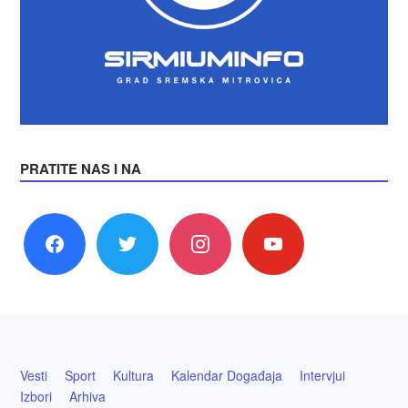
PRATITE NAS I NA
facebook
twitter
instagram
youtube
Vesti
Sport
Kultura
Kalendar Događaja
Intervjui
Izbori
Arhiva