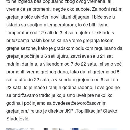
to ne izgleda baš popularno zbog ovog vremena, ali
vreme će se promeniti negde oko subote. Za noćni režim
grejanja biće utvrđen novi klizni dijagram i biće sve u
skladu sa spoljnom temperaturom, to će biti fiksne
temperature od 12 sati do 3, 4 sata ujutru. U skladu s
pritužbama naših korisnika na vreme grejanja tokom
grejne sezone, kako je gradskom odlukom regulisano da
grejanje počinje u 6 sati ujutru, završava se u 21 sat
radnim danima, a vikendom od 7 do 22 sata, mi smo već
promenili vreme grejnog dana, tako da mi grejemo od 5
sati ujutru do 22 sata, a vikendom grejemo od 6 sati do
23 sata, to je inače i ranijih godina rađeno. I ove godine
se pridržavamo tradicije koju smo uveli pre nekoliko
godina i počinjemo sa dvadesetčetvoročasovnim
grejanjem,” rekao je direktor JKP „Toplifikacija” Slavko
Sladojević.