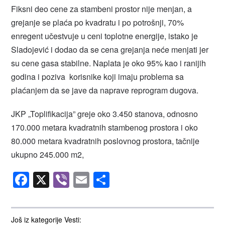
Fiksni deo cene za stambeni prostor nije menjan, a
grejanje se plaća po kvadratu i po potrošnji, 70%
enregent učestvuje u ceni toplotne energije, istako je
Sladojević i dodao da se cena grejanja neće menjati jer
su cene gasa stabilne. Naplata je oko 95% kao i ranijih
godina i poziva korisnike koji imaju problema sa
plaćanjem da se jave da naprave reprogram dugova.
JKP „Toplifikacija” greje oko 3.450 stanova, odnosno
170.000 metara kvadratnih stambenog prostora i oko
80.000 metara kvadratnih poslovnog prostora, tačnije
ukupno 245.000 m2,
Facebook
X
Viber
Email
Share
Još iz kategorije Vesti: