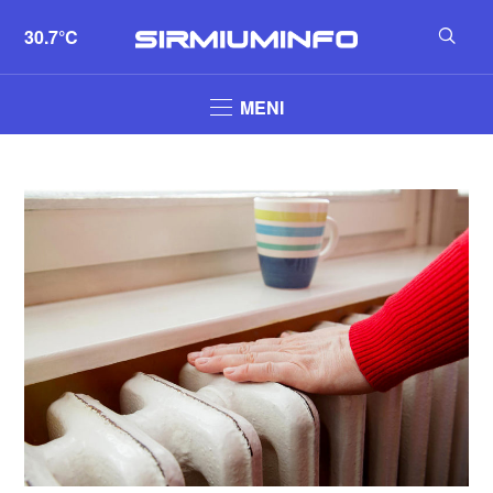
30.7°C
MENI