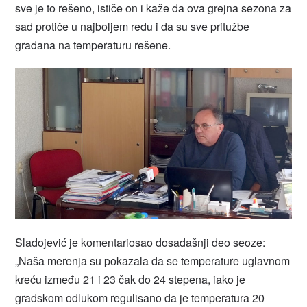
sve je to rešeno, ističe on i kaže da ova grejna sezona za
sad protiče u najboljem redu i da su sve pritužbe
građana na temperaturu rešene.
Sladojević je komentariosao dosadašnji deo seoze:
„Naša merenja su pokazala da se temperature uglavnom
kreću između 21 i 23 čak do 24 stepena, iako je
gradskom odlukom regulisano da je temperatura 20