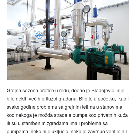
Grejna sezona protiče u redu, dodao je Sladojević, nije
bilo nekih većih pritužbi građana. Bilo je u početku, kao i
svake godine problema sa grejnim telima u stanovima,
kod nekoga je možda stradala pumpa kod privatnih kuća
ili su u stambenim zgradama imali problema sa
pumpama, neko nije uključio, neko je zavrnuo ventile ali