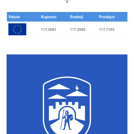
Valuta
Kupovni
Srednji
Prodajni
117,0061
117,3582
117,7103