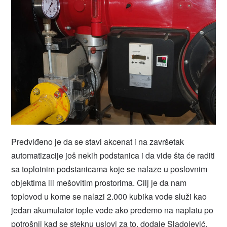
Predviđeno je da se stavi akcenat i na završetak
automatizacije još nekih podstanica i da vide šta će raditi
sa toplotnim podstanicama koje se nalaze u poslovnim
objektima ili mešovitim prostorima. Cilj je da nam
toplovod u kome se nalazi 2.000 kubika vode služi kao
jedan akumulator tople vode ako pređemo na naplatu po
potrošnji kad se steknu uslovi za to, dodaje Sladojević.