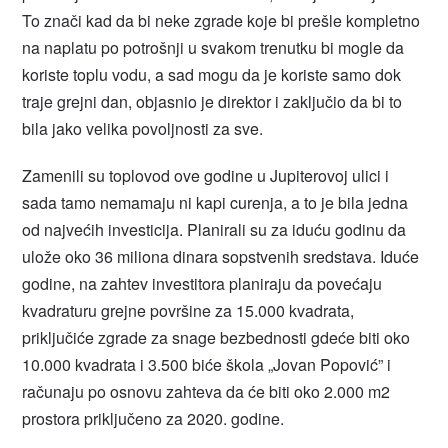
To znači kad da bi neke zgrade koje bi prešle kompletno
na naplatu po potrošnji u svakom trenutku bi mogle da
koriste toplu vodu, a sad mogu da je koriste samo dok
traje grejni dan, objasnio je direktor i zaključio da bi to
bila jako velika povoljnosti za sve.
Zamenili su toplovod ove godine u Jupiterovoj ulici i
sada tamo nemamaju ni kapi curenja, a to je bila jedna
od najvećih investicija. Planirali su za iduću godinu da
ulože oko 36 miliona dinara sopstvenih sredstava. Iduće
godine, na zahtev investitora planiraju da povećaju
kvadraturu grejne površine za 15.000 kvadrata,
priključiće zgrade za snage bezbednosti gdeće biti oko
10.000 kvadrata i 3.500 biće škola „Jovan Popović” i
računaju po osnovu zahteva da će biti oko 2.000 m2
prostora priključeno za 2020. godine.