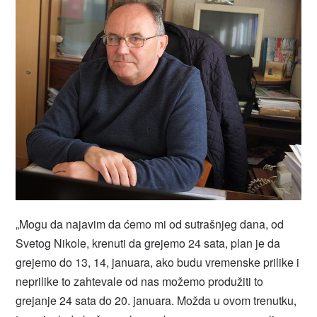
„Mogu da najavim da ćemo mi od sutrašnjeg dana, od
Svetog Nikole, krenuti da grejemo 24 sata, plan je da
grejemo do 13, 14, januara, ako budu vremenske prilike i
neprilike to zahtevale od nas možemo produžiti to
grejanje 24 sata do 20. januara. Možda u ovom trenutku,