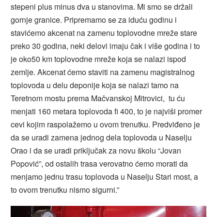
stepeni plus minus dva u stanovima. Mi smo se držali
gornje granice. Pripremamo se za iduću godinu i
stavićemo akcenat na zamenu toplovodne mreže stare
preko 30 godina, neki delovi imaju čak i više godina i to
je oko50 km toplovodne mreže koja se nalazi ispod
zemlje. Akcenat ćemo staviti na zamenu magistralnog
toplovoda u delu deponije koja se nalazi tamo na
Teretnom mostu prema Mačvanskoj Mitrovici, tu ću
menjati 160 metara toplovoda fi 400, to je najviši promer
cevi kojim raspolažemo u ovom trenutku. Predviđeno je
da se uradi zamena jednog dela toplovoda u Naselju
Orao i da se uradi priključak za novu školu “Jovan
Popović”, od ostalih trasa verovatno ćemo morati da
menjamo jednu trasu toplovoda u Naselju Stari most, a
to ovom trenutku nismo sigurni.”