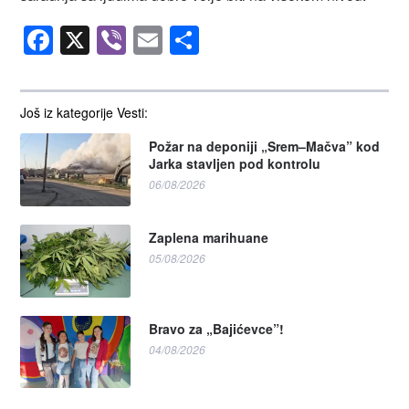
Facebook
X
Viber
Email
Share
Još iz kategorije Vesti:
Požar na deponiji „Srem–Mačva” kod
Jarka stavljen pod kontrolu
06/08/2026
Zaplena marihuane
05/08/2026
Bravo za „Bajićevce”!
04/08/2026