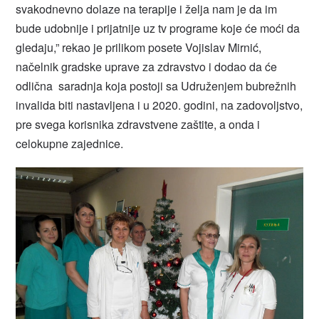
svakodnevno dolaze na terapije i želja nam je da im
bude udobnije i prijatnije uz tv programe koje će moći da
gledaju,” rekao je prilikom posete Vojislav Mirnić,
načelnik gradske uprave za zdravstvo i dodao da će
odlična saradnja koja postoji sa Udruženjem bubrežnih
invalida biti nastavljena i u 2020. godini, na zadovoljstvo,
pre svega korisnika zdravstvene zaštite, a onda i
celokupne zajednice.