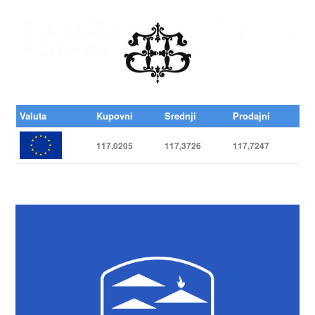
Valuta
Kupovni
Srednji
Prodajni
117,0205
117,3726
117,7247