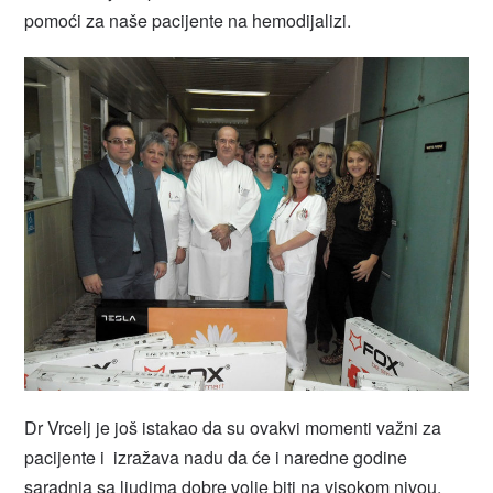
pomoći za naše pacijente na hemodijalizi.
Dr Vrcelj je još istakao da su ovakvi momenti važni za
pacijente i izražava nadu da će i naredne godine
saradnja sa ljudima dobre volje biti na visokom nivou.