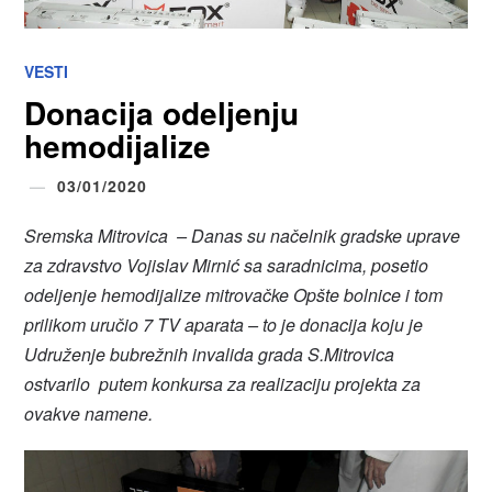
VESTI
Donacija odeljenju
hemodijalize
03/01/2020
Sremska Mitrovica – Danas su načelnik gradske uprave
za zdravstvo Vojislav Mirnić sa saradnicima, posetio
odeljenje hemodijalize mitrovačke Opšte bolnice i tom
prilikom uručio 7 TV aparata – to je donacija koju je
Udruženje bubrežnih invalida grada S.Mitrovica
ostvarilo putem konkursa za realizaciju projekta za
ovakve namene.