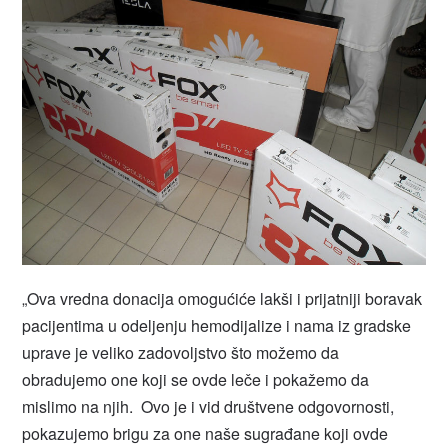
„Ova vredna donacija omogućiće lakši i prijatniji boravak
pacijentima u odeljenju hemodijalize i nama iz gradske
uprave je veliko zadovoljstvo što možemo da
obradujemo one koji se ovde leče i pokažemo da
mislimo na njih. Ovo je i vid društvene odgovornosti,
pokazujemo brigu za one naše sugrađane koji ovde