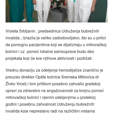
Violeta Srbljanin , predsednica Udruženja bubrežnih
invalida , izrazila je veliko zadodovoljstvo, što su u prilici
da pomognu pacijentima koji se dijaliziraju u mitrovačkoj
bolnici i uz pomoć lokalne samouprave budu deo
projekata koji će sve njihove aktivnosti i podržati.
Vrednu donaciju za odeljenje hemodijalize zvanično je
preuzeo direktor Opšte bolnice Sremska Mitrovica dr
Živko Vrcelj i tom prilikom posebno zahvalio gradskoj
upravi za zdravstvo na angažovanosti za brojnu pomoć
mitrovačkoj bolnici i njenim odeljenjima u protekloj
godini i posebnu zahvalnost Udruženju bubrežnih
invalida koje neprestano radi na različitim vrstama