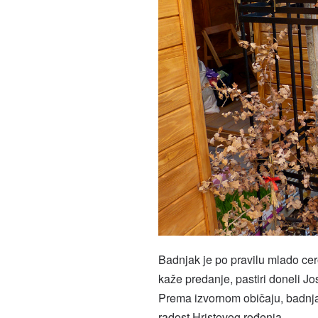
Badnjak je po pravilu mlado cero
kaže predanje, pastiri doneli Jos
Prema izvornom običaju, badnjak
radost Hristovog rođenja.