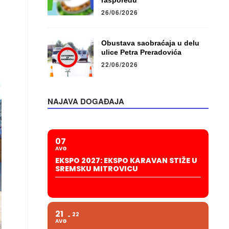
rasporedu
26/06/2026
Obustava saobraćaja u delu
ulice Petra Preradovića
22/06/2026
NAJAVA DOGAĐAJA
07
AVG
EKSPO 2027: EKSPO KARAVAN STIŽE U
SREMSKU MITROVICU
21
22
AVG