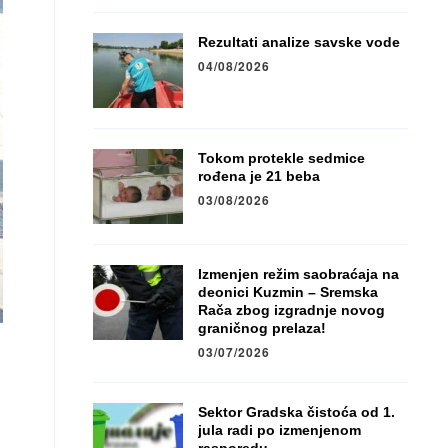
Rezultati analize savske vode
04/08/2026
Tokom protekle sedmice
rođena je 21 beba
03/08/2026
Izmenjen režim saobraćaja na
deonici Kuzmin – Sremska
Rača zbog izgradnje novog
graničnog prelaza!
03/07/2026
Sektor Gradska čistoća od 1.
jula radi po izmenjenom