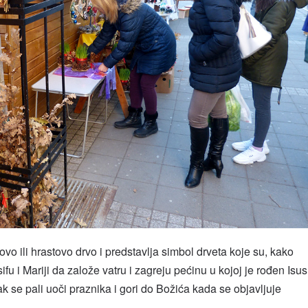
vo ili hrastovo drvo i predstavlja simbol drveta koje su, kako
ifu i Mariji da založe vatru i zagreju pećinu u kojoj je rođen Isus
 se pali uoči praznika i gori do Božića kada se objavljuje