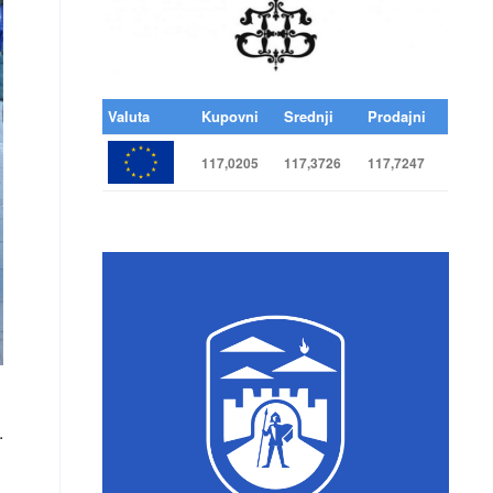
Valuta
Kupovni
Srednji
Prodajni
117,0205
117,3726
117,7247
.