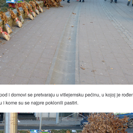
d i domovi se pretvaraju u vitlejemsku pećinu, u kojoj je rođe
u i kome su se najpre poklonili pastiri.