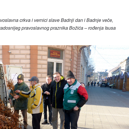
oslavna crkva i vernici slave Badnji dan i Badnje veče,
jradosnijeg pravoslavnog praznika Božića – rođenja Isusa