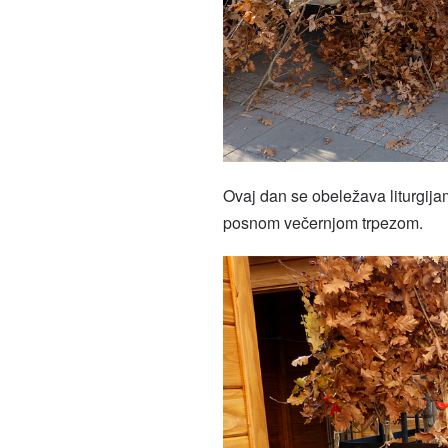
Ovaj dan se obeležava liturgija
posnom večernjom trpezom.