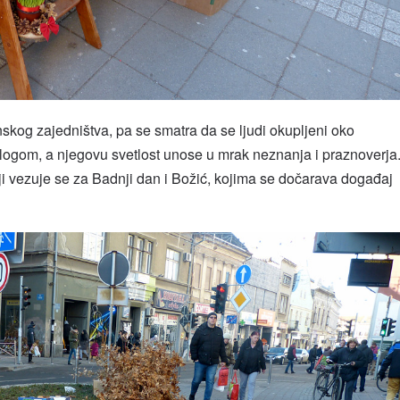
nskog zajedništva, pa se smatra da se ljudi okupljeni oko
slogom, a njegovu svetlost unose u mrak neznanja i praznoverja
ji vezuje se za Badnji dan i Božić, kojima se dočarava događaj