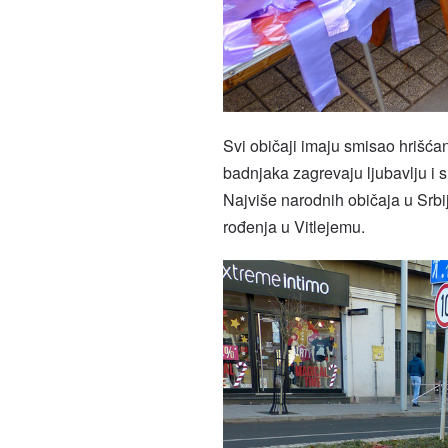
Svi običaji imaju smisao hrišća
badnjaka zagrevaju ljubavlju i 
Najviše narodnih običaja u Srbi
rođenja u Vitlejemu.