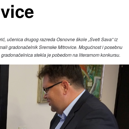
vice
rić, učenica drugog razreda Osnovne škole „Sveti Sava” iz
mali gradonačelnik Sremske Mitrovice. Mogućnost i posebnu
a gradonačelnica stekla je pobedom na literarnom konkursu.