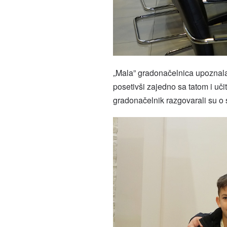
„Mala” gradonačelnica upoznal
posetivši zajedno sa tatom i uč
gradonačelnik razgovarali su o 