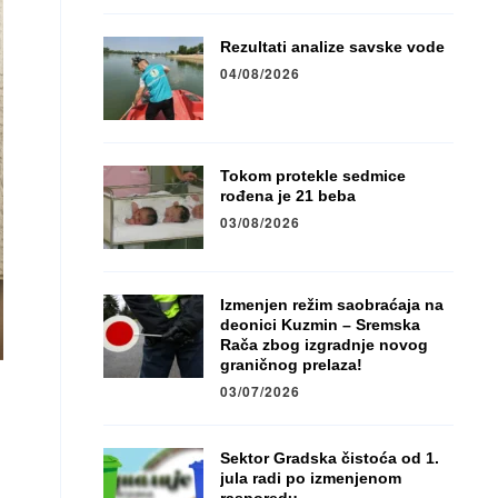
Rezultati analize savske vode
04/08/2026
Tokom protekle sedmice
rođena je 21 beba
03/08/2026
Izmenjen režim saobraćaja na
deonici Kuzmin – Sremska
Rača zbog izgradnje novog
graničnog prelaza!
03/07/2026
Sektor Gradska čistoća od 1.
jula radi po izmenjenom