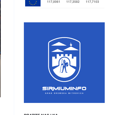
117,0061
117,3582
117,7103