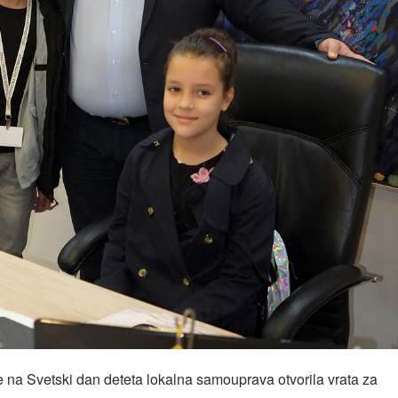
je na Svetski dan deteta lokalna samouprava otvorila vrata za