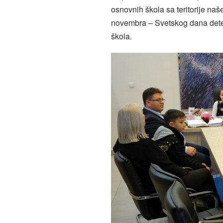
osnovnih škola sa teritorije n
novembra – Svetskog dana deteta
škola.