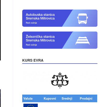
KURS EVRA
Valuta
Kupovni
Srednji
Prodajni