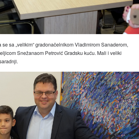
a se sa „velikim” gradonačelnikom Vladimirom Sanaderom,
iteljicom Snežanaom Petrović Gradsku kuću. Mali i veliki
saradnji.