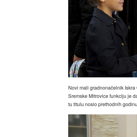
Novi mali gradnonačelnik Iskra 
Sremske Mitrovice funkciju je 
tu titulu nosio prethodnih godin