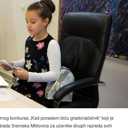
rarnog konkursa „Kad porastem biću gradonačelnik” koji je
rada Sremska Mitrovica za učenike drugih razreda svih