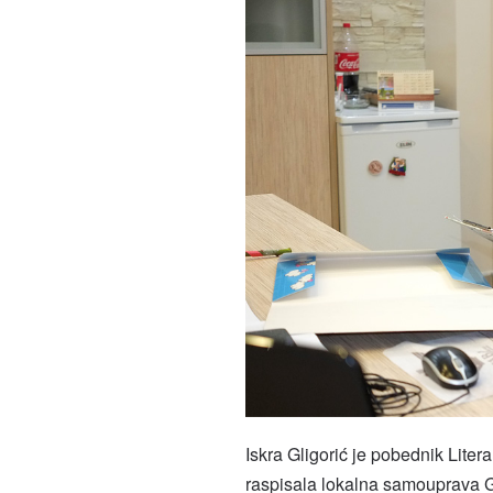
Iskra Gligorić je pobednik Lite
raspisala lokalna samouprava G