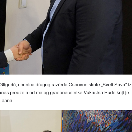
Gligorić, učenica drugog razreda Osnovne škole „Sveti Sava” iz
danas preuzela od malog gradonačelnika Vukašina Puđe koji je
u dana.