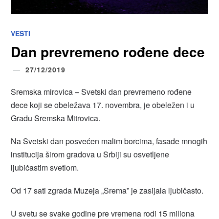
VESTI
Dan prevremeno rođene dece
27/12/2019
Sremska mirovica – Svetski dan prevremeno rođene
dece koji se obeležava 17. novembra, je obeležen i u
Gradu Sremska Mitrovica.
Na Svetski dan posvećen malim borcima, fasade mnogih
institucija širom gradova u Srbiji su osvetljene
ljubičastim svetlom.
Od 17 sati zgrada Muzeja „Srema” je zasijala ljubičasto.
U svetu se svake godine pre vremena rodi 15 miliona