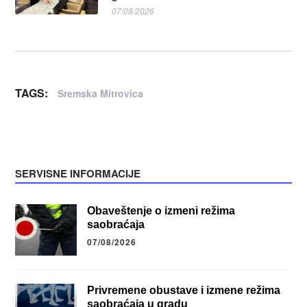
07/08/2026
TAGS:
Sremska Mitrovica
SERVISNE INFORMACIJE
Obaveštenje o izmeni režima
saobraćaja
07/08/2026
Privremene obustave i izmene režima
saobraćaja u gradu