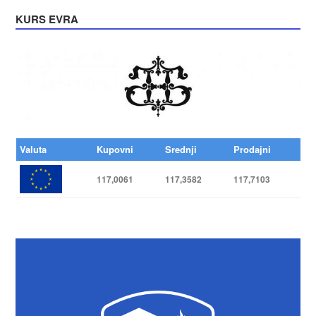
KURS EVRA
Valuta
Kupovni
Srednji
Prodajni
117,0061
117,3582
117,7103