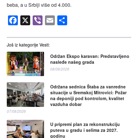
beba, a u Srbiji više od 4.000.
Facebook
X
Viber
Email
Share
Još iz kategorije Vesti:
Održan Ekspo karavan: Predstavljeno
nasleđe našeg grada
08/08/2026
Održana sednica Štaba za vanredne
situacije u Sremskoj Mitrovici: Požar
na deponiji pod kontrolom, kvalitet
vazduha dobar
07/08/2026
U pripremi plan za rekonstrukciju
puteva u gradu i selima za 2027.
godinu