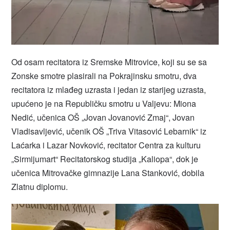
Od osam recitatora iz Sremske Mitrovice, koji su se sa
Zonske smotre plasirali na Pokrajinsku smotru, dva
recitatora iz mlađeg uzrasta i jedan iz starijeg uzrasta,
upućeno je na Republičku smotru u Valjevu: Miona
Nedić, učenica OŠ „Jovan Jovanović Zmaj“, Jovan
Vladisavljević, učenik OŠ „Triva Vitasović Lebarnik“ iz
Laćarka i Lazar Novković, recitator Centra za kulturu
„Sirmijumart“ Recitatorskog studija „Kaliopa“, dok je
učenica Mitrovačke gimnazije Lana Stanković, dobila
Zlatnu diplomu.