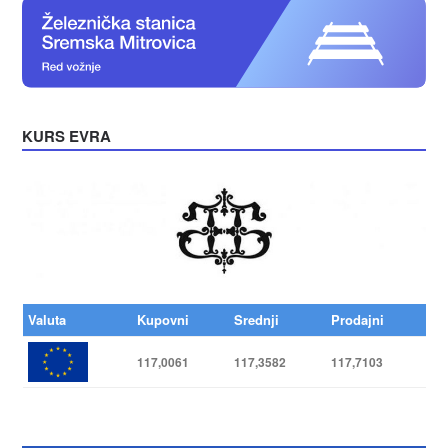
KURS EVRA
Valuta
Kupovni
Srednji
Prodajni
117,0061
117,3582
117,7103