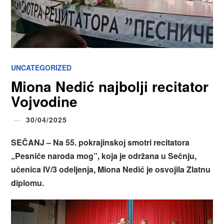
UNCATEGORIZED
Miona Nedić najbolji recitator
Vojvodine
30/04/2025
SEČANJ – Na 55. pokrajinskoj smotri recitatora
„
Pesniče naroda mog”, koja je održana u Sečnju,
učenica IV/3 odeljenja, Miona Nedić je osvojila Zlatnu
diplomu.