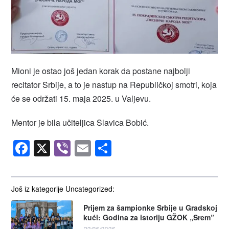
Mioni je ostao još jedan korak da postane najbolji
recitator Srbije, a to je nastup na Republičkoj smotri, koja
će se održati 15. maja 2025. u Valjevu.
Mentor je bila učiteljica Slavica Bobić.
Facebook
X
Viber
Email
Share
Još iz kategorije Uncategorized:
Prijem za šampionke Srbije u Gradskoj
kući: Godina za istoriju GŽOK „Srem”
22/05/2026