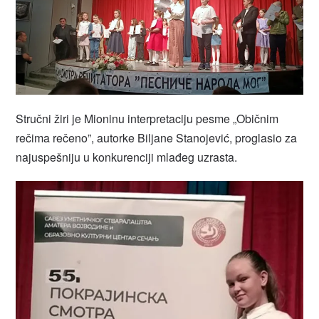
Stručni žiri je Mioninu interpretaciju pesme „Običnim
rečima rečeno”, autorke Biljane Stanojević, proglasio za
najuspešniju u konkurenciji mlađeg uzrasta.