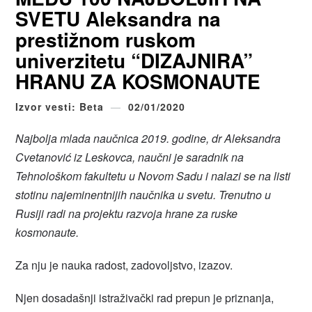
SVETU Aleksandra na
prestižnom ruskom
univerzitetu “DIZAJNIRA”
HRANU ZA KOSMONAUTE
Izvor vesti: Beta
02/01/2020
Najbolja mlada naučnica 2019. godine, dr Aleksandra
Cvetanović iz Leskovca, naučni je saradnik na
Tehnološkom fakultetu u Novom Sadu i nalazi se na listi
stotinu najeminentnijih naučnika u svetu. Trenutno u
Rusiji radi na projektu razvoja hrane za ruske
kosmonaute.
Za nju je nauka radost, zadovoljstvo, izazov.
Njen dosadašnji istraživački rad prepun je priznanja,