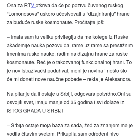
Ona za RT
V
otkriva da će po pozivu čuvenog ruskog
“Lomonosova” uskoro učestvovati u “dizajniranju” hrane
za buduće ruske kosmonaute. Pročitajte još:
– Imala sam tu veliku privilegiju da me kolege iz Ruske
akademije nauka pozovu da, rame uz rame sa prestižnim
imenima ruske nauke, radim na dizajnu hrane za ruske
kosmonaute. Reč je o takozvanoj funkcionalnoj hrani. To
je nov istraživački poduhvat, meni je novina i nešto što
će mi doneti nove naučne pobede – rekla je Aleksandra.
Na pitanje da li ostaje u Srbiji, odgovara potvrdno.Oni su
osvojili svet, imaju manje od 35 godina i svi dolaze iz
ISTOG GRADA U SRBIJI
– Srbija ostaje moja baza za sada, žeđ za znanjem me je
vodila čitavim svetom. Prikupila sam određeni nivo