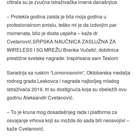
citirala su je zvučna istraživačka imena današnjice.
– Protekla godina zaista je bila moja godina u
profesionalnom smislu, teško mi je da izdvojim par
momenata, bilo je dosta uspeha – kaže dr
Cvetanović.SRPSKA NAUČNICA ZASLUŽNA ZA
WIRELESS I 5G MREŽU Branka Vučetić, dobitnica
prestižne svetske nagrade: Inspirisana sam Teslom
Saradnja sa ruskim “Lomonosovim”, Oktobarska medalja
rodnog grada Leskovca i nagrada najboljeg mladog
istraživača 2019. tri su dostignuća koja su obeležili ovu
godinu Aleksandri Cvetanović.
– To je kruna mog dosadašnjeg rada i platforma za
osvajanje vrhova koji su možda do sada bili neosvojivi –
kaže Cvetanović.