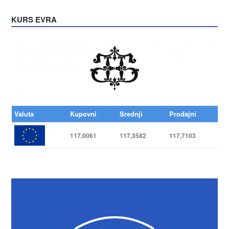
KURS EVRA
Valuta
Kupovni
Srednji
Prodajni
117,0061
117,3582
117,7103