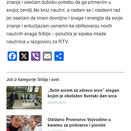
znanja i osećam duboku potrebu da ga primenim u
svojoj zemlji što kroz naučni, a nadam se i nastavni rad
jer osećam da imam dovoljno i snage i energije da svoje
znanje i entuzijazam usmerim ka oblikovanju novih
naučnih snaga Srbije – poručila je srpska mlada
naučnica u razgovoru za RTV.
Facebook
X
Viber
Email
Share
Još iz kategorije Srbija i svet:
„Svim srcem za zdravo srce” slogan
kojim je obeležen Svetski dan srca
29/09/2020
Održano Prvenstvo Vojvodine u
karateu za poletarce i pionire