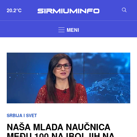
20.2°C
MENI
SRBIJA I SVET
NAŠA MLADA NAUČNICA
MEĐU 100 NAJBOLJIH NA