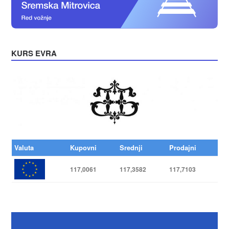
KURS EVRA
Valuta
Kupovni
Srednji
Prodajni
117,0061
117,3582
117,7103