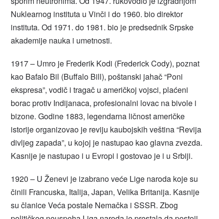
sporim neutronima. Od 1947. rukovodio je izgradnjom
Nuklearnog instituta u Vinči i do 1960. bio direktor
instituta. Od 1971. do 1981. bio je predsednik Srpske
akademije nauka i umetnosti.
1917 – Umro je Frederik Kodi (Frederick Cody), poznat
kao Bafalo Bil (Buffalo Bill), poštanski jahač “Poni
ekspresa”, vodič i tragač u američkoj vojsci, plaćeni
borac protiv Indijanaca, profesionalni lovac na bivole i
bizone. Godine 1883, legendarna ličnost američke
istorije organizovao je reviju kaubojskih veština “Revija
divljeg zapada”, u kojoj je nastupao kao glavna zvezda.
Kasnije je nastupao i u Evropi i gostovao je i u Srbiji.
1920 – U Ženevi je izabrano veće Lige naroda koje su
činili Francuska, Italija, Japan, Velika Britanija. Kasnije
su članice Veća postale Nemačka i SSSR. Zbog
političkog neuspeha Liga naroda je prestala da postoji