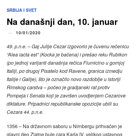
SRBIJA I SVET
Na današnji dan, 10. januar
10/01/2020
49. p.n.e. – Gaj Julije Cezar izgovorio je čuvenu rečenicu
“Alea iacta est” (Kocka je bačena) i prešao reku Rubikon
(po jednoj varijanti današnja rečica Fiumicino u gornjoj
Italiji, po drugoj Pisatelo kod Ravene, granica izmedju
Italije i Galije), što je označilo novo razdoblje u istoriji
Rimskog carstva – počeo je gradjanski rat protiv
Pompeja i Senata koji je završen uvodjenjem Cezarove
diktature. Pripadnici republikanske opozicije ubili su
Cezara 44. p.n.e.
1356 – Na državnom saboru u Nirnbergu prihvaćen je
glavni deo Zlatne bule cara Karla IV, velikog ustavnog