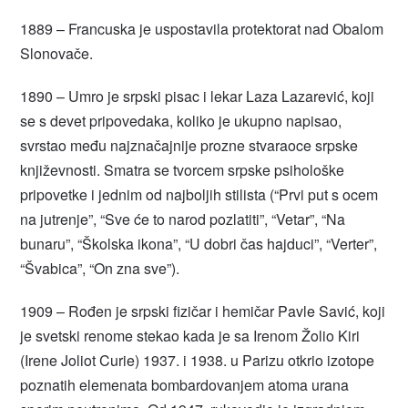
1889 – Francuska je uspostavila protektorat nad Obalom
Slonovače.
1890 – Umro je srpski pisac i lekar Laza Lazarević, koji
se s devet pripovedaka, koliko je ukupno napisao,
svrstao među najznačajnije prozne stvaraoce srpske
književnosti. Smatra se tvorcem srpske psihološke
pripovetke i jednim od najboljih stilista (“Prvi put s ocem
na jutrenje”, “Sve će to narod pozlatiti”, “Vetar”, “Na
bunaru”, “Školska ikona”, “U dobri čas hajduci”, “Verter”,
“Švabica”, “On zna sve”).
1909 – Rođen je srpski fizičar i hemičar Pavle Savić, koji
je svetski renome stekao kada je sa Irenom Žolio Kiri
(Irene Joliot Curie) 1937. i 1938. u Parizu otkrio izotope
poznatih elemenata bombardovanjem atoma urana