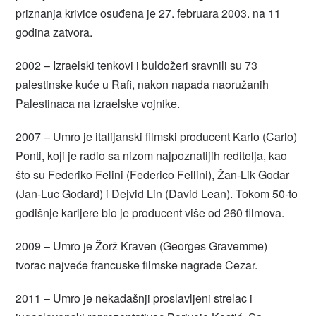
priznanja krivice osuđena je 27. februara 2003. na 11
godina zatvora.
2002 – Izraelski tenkovi i buldožeri sravnili su 73
palestinske kuće u Rafi, nakon napada naoružanih
Palestinaca na izraelske vojnike.
2007 – Umro je italijanski filmski producent Karlo (Carlo)
Ponti, koji je radio sa nizom najpoznatijih reditelja, kao
što su Federiko Felini (Federico Fellini), Žan-Lik Godar
(Jan-Luc Godard) i Dejvid Lin (David Lean). Tokom 50-to
godišnje karijere bio je producent više od 260 filmova.
2009 – Umro je Žorž Kraven (Georges Gravemme)
tvorac najveće francuske filmske nagrade Cezar.
2011 – Umro je nekadašnji proslavljeni strelac i