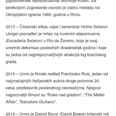
jugoslovenski reprezentativac Borivoje Kostić. Sa
selekcijom Jugoslavije osvojio je zlatnu medalju na
Olimpijskim igrama 1960. godine u Rimu.
2013 – Čileanski slikar, vajar i keramičar Horhe Selaron
(Jorge) pronađen je mrtav na čuvenim stepenicama
(Escadaria Selaron) u Rio de Žaneiru, koje je ovaj
umetnik dekorisao poslednjih dvadesetak godina i koje
su jedna od najprepoznatljivijih atrakcija tog brazilskog
grada.
2015 – Umro je filmski reditelj Frančesko Rosi, jedan od
najznačajnijih italijanskih autora druge polovine 20.
veka, predstavnik posleratnog neorealizma. Njegovi
najpoznatiji filmovi su “Ruke nad gradom”, “The Mattei
Affair”, “Salvatore Giuliano”.
2016 – Umro je Dejvid Bouvi (David Bowie) britanski rok