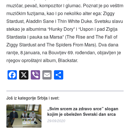
muzičar, pevač, kompozitor i glumac. Poznat je po veštim
muzičkim fuzijama, kao i po nekoliko alter ega: Ziggy
Stardust, Aladdin Sane i Thin White Duke. Svetsku slavu
stekao je albumima “Hunky Dory” i “Uspon i pad Zigija
Stardasta i pauka sa Marsa” (The Rise and The Fall of
Ziggy Stardust and The Spiders From Mars). Dva dana
ranije, 8.januara, na Bouvijev 69. rođendan, objavljen je
njegov oproštajni album, Blackstar.
Facebook
X
Viber
Email
Share
Još iz kategorije Srbija i svet:
„Svim srcem za zdravo srce” slogan
kojim je obeležen Svetski dan srca
29/09/2020