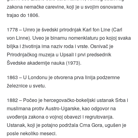
zakona nemačke carevine, koji je u svojim osnovama
trajao do 1806.
1778 – Umro je švedski prirodnjak Karl fon Line (Carl
von Linne). Uveo je binarnu nomenklaturu po kojoj svaka
biljka i životinja ima naziv roda i vrste. Osnivač je
Prirodnjačkog muzeja u Upsali i prvi predsednik
Švedske akademije nauka (1973).
1863 – U Londonu je otvorena prva linija podzemne
železnice u svetu.
1882 – Počeo je hercegovačko-bokeljski ustanak Srba i
muslimana protiv Austro-Ugarske, kao odgovor na
uvođenja zakona o vojnoj obavezi i regrutovanja.
Ustanak, koji je potajno podržala Crna Gora, ugušen je
posle nekoliko meseci.