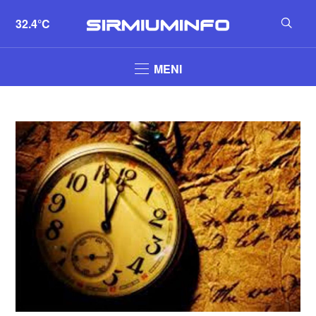
32.4°C
MENI