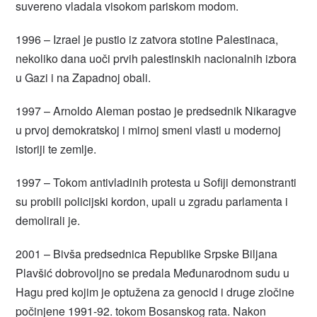
suvereno vladala visokom pariskom modom.
1996 – Izrael je pustio iz zatvora stotine Palestinaca,
nekoliko dana uoči prvih palestinskih nacionalnih izbora
u Gazi i na Zapadnoj obali.
1997 – Arnoldo Aleman postao je predsednik Nikaragve
u prvoj demokratskoj i mirnoj smeni vlasti u modernoj
istoriji te zemlje.
1997 – Tokom antivladinih protesta u Sofiji demonstranti
su probili policijski kordon, upali u zgradu parlamenta i
demolirali je.
2001 – Bivša predsednica Republike Srpske Biljana
Plavšić dobrovoljno se predala Međunarodnom sudu u
Hagu pred kojim je optužena za genocid i druge zločine
počinjene 1991-92. tokom Bosanskog rata. Nakon